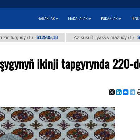
HABARLAR
MAKALALAR
PUDAKLAR
TEND
$12935,18
$300
şusy (t.)
Az kükürtli ýakyş mazudy (t.)
uşygynyň ikinji tapgyrynda 220-