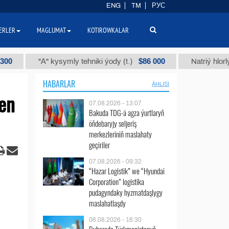
ENG
TM
РУС
ERLER
MAGLUMAT
KOTIROWKALAR
$86 000
"А" kysymly tehniki ýody (t.)
Natriý hlorly (nahar
HABARLAR
ÄHLISI
den
07.08.2026 - 13:07
Bakuda TDG-ä agza ýurtlaryň
öňdebaryjy seljeriş
merkezleriniň maslahaty
geçiriler
07.08.2026 - 09:32
“Hazar Logistik” we “Hyundai
Corporation” logistika
pudagyndaky hyzmatdaşlygy
maslahatlaşdy
06.08.2026 - 16:30