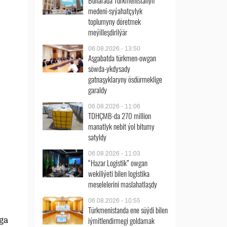
Buharada Türkmenistanyň
medeni-syýahatçylyk
toplumyny döretmek
meýilleşdirilýär
06.08.2026 - 13:50
Aşgabatda türkmen-owgan
söwda-ykdysady
gatnaşyklaryny ösdürmeklige
garaldy
06.08.2026 - 11:06
TDHÇMB-da 270 million
manatlyk nebit ýol bitumy
satyldy
06.08.2026 - 11:03
“Hazar Logistik” owgan
wekiliýeti bilen logistika
meselelerini maslahatlaşdy
06.08.2026 - 10:55
Türkmenistanda ene süýdi bilen
iýmitlendirmegi goldamak
sga