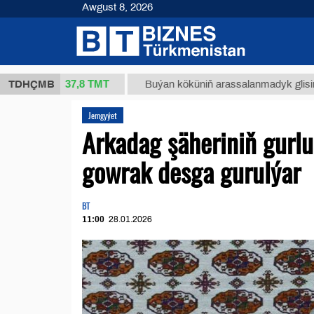
Awgust 8, 2026
37,8 ТМТ
(kg.)
TDHÇMB
Buýan köküniň arassalanmadyk glisirrizin tur
Jemgyýet
Arkadag şäheriniň gurl
gowrak desga gurulýar
BT
11:00
28.01.2026