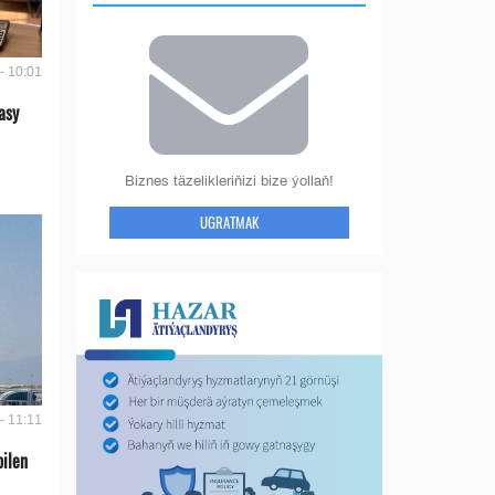
- 10:01
asy
Biznes täzelikleriňizi bize ýollaň!
UGRATMAK
- 11:11
bilen