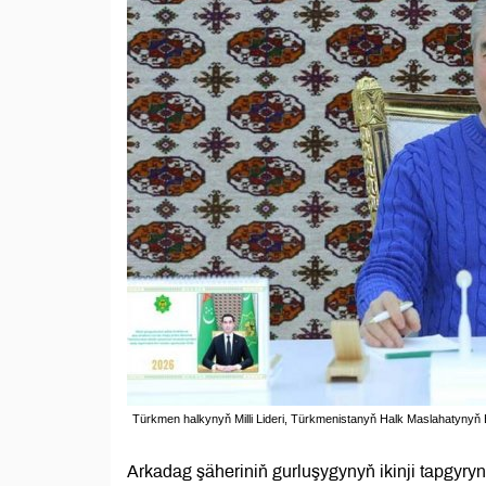
Türkmen halkynyň Milli Lideri, Türkmenistanyň Halk Maslahatyn
Arkadag şäheriniň gurluşygynyň ikinji tapgy