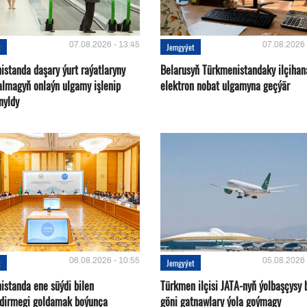
07.08.2026 - 13:45
07.08.2026 
t
Jemgyýet
istanda daşary ýurt raýatlaryny
Belarusyň Türkmenistandaky ilçihan
almagyň onlaýn ulgamy işlenip
elektron nobat ulgamyna geçýär
nyldy
06.08.2026 - 10:55
05.08.2026 
t
Jemgyýet
istanda ene süýdi bilen
Türkmen ilçisi JATA-nyň ýolbaşçysy 
ndirmegi goldamak boýunça
göni gatnawlary ýola goýmagy