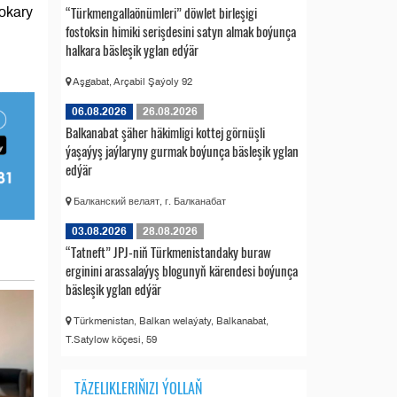
“Türkmengallaönümleri” döwlet birleşigi
ýokary
fostoksin himiki serişdesini satyn almak boýunça
halkara bäsleşik yglan edýär
Aşgabat, Arçabil Şaýoly 92
06.08.2026
26.08.2026
Balkanabat şäher häkimligi kottej görnüşli
ýaşaýyş jaýlaryny gurmak boýunça bäsleşik yglan
edýär
Балканский велаят, г. Балканабат
03.08.2026
28.08.2026
“Tatneft” JPJ-niň Türkmenistandaky buraw
erginini arassalaýyş blogunyň kärendesi boýunça
bäsleşik yglan edýär
Türkmenistan, Balkan welaýaty, Balkanabat,
T.Satylow köçesi, 59
TÄZELIKLERIŇIZI ÝOLLAŇ