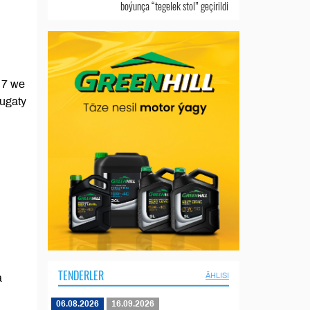
boýunça “tegelek stol” geçirildi
 7 we
bugaty
TENDERLER
ÄHLISI
a
06.08.2026
16.09.2026