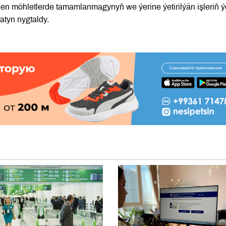
ilen möhletlerde tamamlanmagynyň we ýerine ýetirilýän işleriň 
atyn nygtaldy.