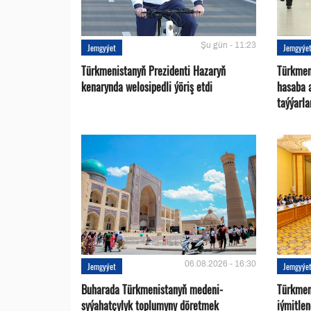
Şu gün - 11:23
Jemgyýet
Jemgyýe
Türkmenistanyň Prezidenti Hazaryň
Türkmen
kenarynda welosipedli ýöriş etdi
hasaba 
taýýarla
06.08.2026 - 16:30
Jemgyýet
Jemgyýe
Buharada Türkmenistanyň medeni-
Türkmen
syýahatçylyk toplumyny döretmek
iýmitle