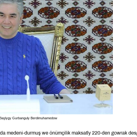
yň Başlygy Gurbanguly Berdimuhamedow
rynda medeni-durmuş we önümçilik maksatly 220-den gowrak de