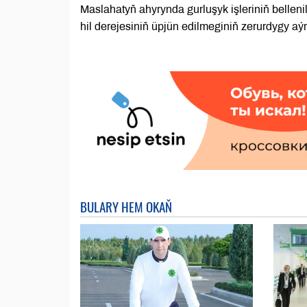
Maslahatyň ahyrynda gurluşyk işleriniň bellen
hil derejesiniň üpjün edilmeginiň zerurdygy aýr
BULARY HEM OKAŇ