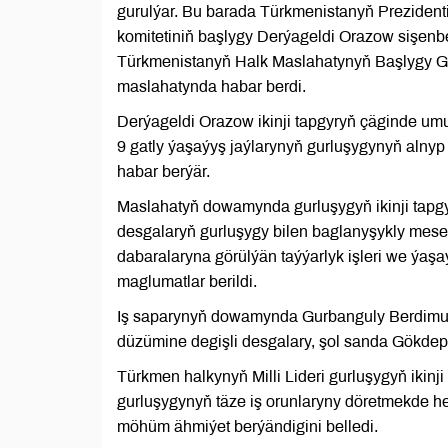
gurulýar. Bu barada Türkmenistanyň Prezident
komitetiniň başlygy Derýageldi Orazow sişenbe
Türkmenistanyň Halk Maslahatynyň Başlygy G
maslahatynda habar berdi.
Derýageldi Orazow ikinji tapgyryň çäginde um
9 gatly ýaşaýyş jaýlarynyň gurluşygynyň alny
habar berýär.
Maslahatyň dowamynda gurluşygyň ikinji tapgyr
desgalaryň gurluşygy bilen baglanyşykly mese
dabaralaryna görülýän taýýarlyk işleri we ýaşa
maglumatlar berildi.
Iş saparynyň dowamynda Gurbanguly Berdimuha
düzümine degişli desgalary, şol sanda Gökdep
Türkmen halkynyň Milli Lideri gurluşygyň ikin
gurluşygynyň täze iş orunlaryny döretmekde he
möhüm ähmiýet berýändigini belledi.