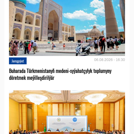
06.08.2026 - 16:30
Jemgyýet
Buharada Türkmenistanyň medeni-syýahatçylyk toplumyny
döretmek meýilleşdirilýär