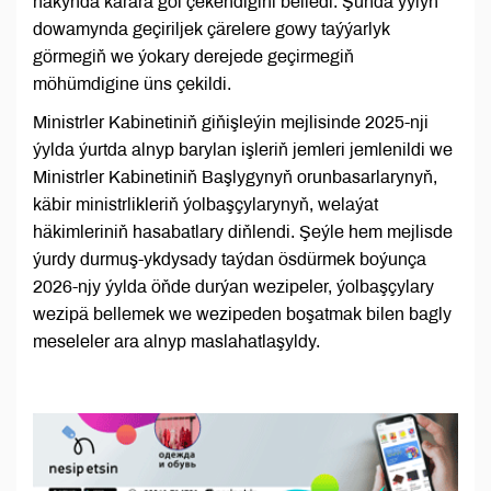
hakynda karara gol çekendigini belledi. Şunda ýylyň
dowamynda geçiriljek çärelere gowy taýýarlyk
görmegiň we ýokary derejede geçirmegiň
möhümdigine üns çekildi.
Ministrler Kabinetiniň giňişleýin mejlisinde 2025-nji
ýylda ýurtda alnyp barylan işleriň jemleri jemlenildi we
Ministrler Kabinetiniň Başlygynyň orunbasarlarynyň,
käbir ministrlikleriň ýolbaşçylarynyň, welaýat
häkimleriniň hasabatlary diňlendi. Şeýle hem mejlisde
ýurdy durmuş-ykdysady taýdan ösdürmek boýunça
2026-njy ýylda öňde durýan wezipeler, ýolbaşçylary
wezipä bellemek we wezipeden boşatmak bilen bagly
meseleler ara alnyp maslahatlaşyldy.