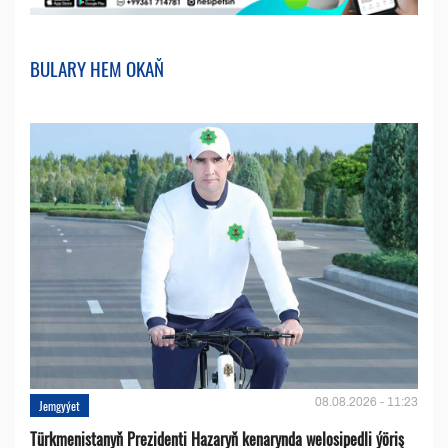
BULARY HEM OKAŇ
08.08.2026 - 11:23
Jemgyýet
Türkmenistanyň Prezidenti Hazaryň kenarynda welosipedli ýöriş