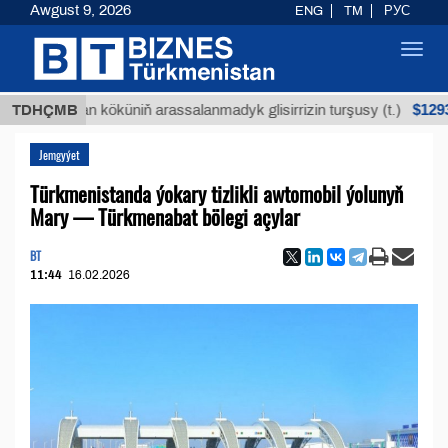
Awgust 9, 2026
ENG
TM
РУС
Toggl
navig
$12935,18
Buýan köküniň arassalanmadyk glisirrizin turşusy (t.)
TDHÇMB
Jemgyýet
Türkmenistanda ýokary tizlikli awtomobil ýolunyň
Mary — Türkmenabat bölegi açylar
BT
11:44
16.02.2026