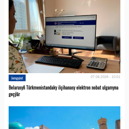
07.08.2026 - 10:01
Jemgyýet
Belarusyň Türkmenistandaky ilçihanasy elektron nobat ulgamyna
geçýär