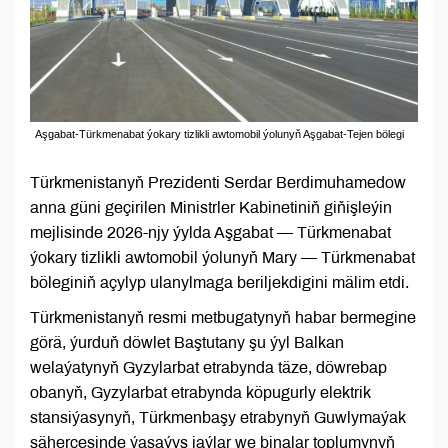
Aşgabat-Türkmenabat ýokary tizlikli awtomobil ýolunyň Aşgabat-Tejen bölegi
Türkmenistanyň Prezidenti Serdar Berdimuhamedow
anna güni geçirilen Ministrler Kabinetiniň giňişleýin
mejlisinde 2026-njy ýylda Aşgabat — Türkmenabat
ýokary tizlikli awtomobil ýolunyň Mary — Türkmenabat
böleginiň açylyp ulanylmaga beriljekdigini mälim etdi.
Türkmenistanyň resmi metbugatynyň habar bermegine
görä, ýurduň döwlet Baştutany şu ýyl Balkan
welaýatynyň Gyzylarbat etrabynda täze, döwrebap
obanyň, Gyzylarbat etrabynda köpugurly elektrik
stansiýasynyň, Türkmenbaşy etrabynyň Guwlymaýak
şäherçesinde ýaşaýyş jaýlar we binalar toplumynyň