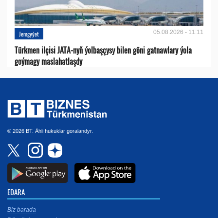
05.08.2026 - 11:11
Jemgyýet
Türkmen ilçisi JATA-nyň ýolbaşçysy bilen göni gatnawlary ýola
goýmagy maslahatlaşdy
© 2026 BT. Ähli hukuklar goralandyr.
EDARA
Biz barada