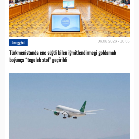
06.08.2026 - 10:55
Jemgyýet
Türkmenistanda ene süýdi bilen iýmitlendirmegi goldamak
boýunça “tegelek stol” geçirildi