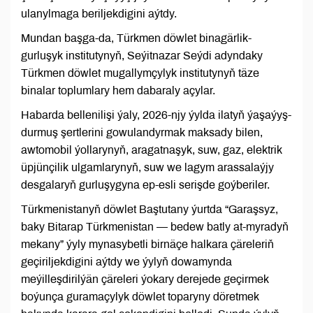
ulanylmaga beriljekdigini aýtdy.
Mundan başga-da, Türkmen döwlet binagärlik-
gurluşyk institutynyň, Seýitnazar Seýdi adyndaky
Türkmen döwlet mugallymçylyk institutynyň täze
binalar toplumlary hem dabaraly açylar.
Habarda bellenilişi ýaly, 2026-njy ýylda ilatyň ýaşaýyş-
durmuş şertlerini gowulandyrmak maksady bilen,
awtomobil ýollarynyň, aragatnaşyk, suw, gaz, elektrik
üpjünçilik ulgamlarynyň, suw we lagym arassalaýjy
desgalaryň gurluşygyna ep-esli serişde goýberiler.
Türkmenistanyň döwlet Baştutany ýurtda “Garaşsyz,
baky Bitarap Türkmenistan — bedew batly at-myradyň
mekany” ýyly mynasybetli birnäçe halkara çäreleriň
geçiriljekdigini aýtdy we ýylyň dowamynda
meýilleşdirilýän çäreleri ýokary derejede geçirmek
boýunça guramaçylyk döwlet toparyny döretmek