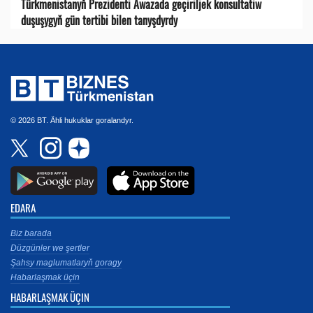
Türkmenistanyň Prezidenti Awazada geçiriljek konsultatiw
duşuşygyň gün tertibi bilen tanyşdyrdy
© 2026 BT. Ähli hukuklar goralandyr.
EDARA
Biz barada
Düzgünler we şertler
Şahsy maglumatlaryň goragy
Habarlaşmak üçin
HABARLAŞMAK ÜÇIN