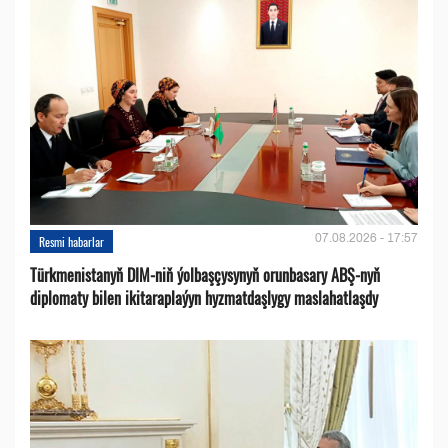
07.08.2026 - 17:57
Resmi habarlar
Türkmenistanyň DIM-niň ýolbaşçysynyň orunbasary ABŞ-nyň
diplomaty bilen ikitaraplaýyn hyzmatdaşlygy maslahatlaşdy