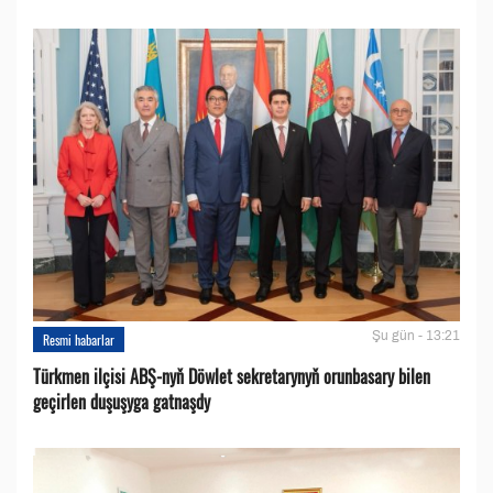
Şu gün - 13:21
Resmi habarlar
Türkmen ilçisi ABŞ-nyň Döwlet sekretarynyň orunbasary bilen
geçirlen duşuşyga gatnaşdy