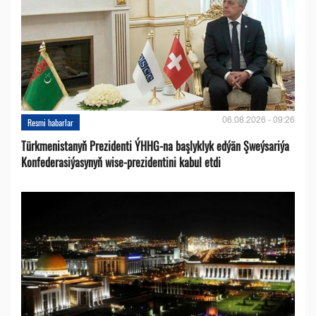
06.08.2026 - 09:26
Resmi habarlar
Türkmenistanyň Prezidenti ÝHHG-na başlyklyk edýän Şweýsariýa
Konfederasiýasynyň wise-prezidentini kabul etdi