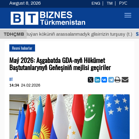
Awgust 8, 2026
ENG
TM
РУС
Toggl
navig
$12935,1
TDHÇMB
Buýan köküniň arassalanmadyk glisirrizin turşusy (t.)
Resmi habarlar
Maý 2026: Aşgabatda GDA-nyň Hökümet
Baştutanlarynyň Geňeşiniň mejlisi geçiriler
BT
14:34
24.02.2026