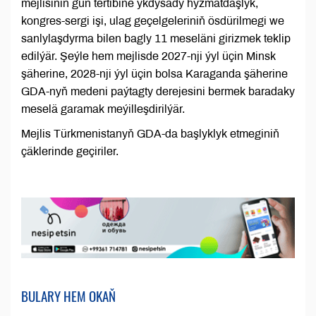
mejlisiniň gün tertibine ykdysady hyzmatdaşlyk,
kongres-sergi işi, ulag geçelgeleriniň ösdürilmegi we
sanlylaşdyrma bilen bagly 11 meseläni girizmek teklip
edilýär. Şeýle hem mejlisde 2027-nji ýyl üçin Minsk
şäherine, 2028-nji ýyl üçin bolsa Karaganda şäherine
GDA-nyň medeni paýtagty derejesini bermek baradaky
meselä garamak meýilleşdirilýär.
Mejlis Türkmenistanyň GDA-da başlyklyk etmeginiň
çäklerinde geçiriler.
BULARY HEM OKAŇ