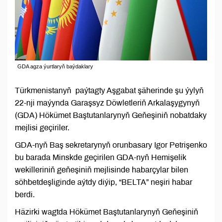
GDA agza ýurtlaryň baýdaklary
Türkmenistanyň paýtagty Aşgabat şäherinde şu ýylyň
22-nji maýynda Garaşsyz Döwletleriň Arkalaşygynyň
(GDA) Hökümet Baştutanlarynyň Geňeşiniň nobatdaky
mejlisi geçiriler.
GDA-nyň Baş sekretarynyň orunbasary Igor Petrişenko
bu barada Minskde geçirilen GDA-nyň Hemişelik
wekilleriniň geňeşiniň mejlisinde habarçylar bilen
söhbetdeşliginde aýtdy diýip, “BELTA” neşiri habar
berdi.
Häzirki wagtda Hökümet Baştutanlarynyň Geňeşiniň