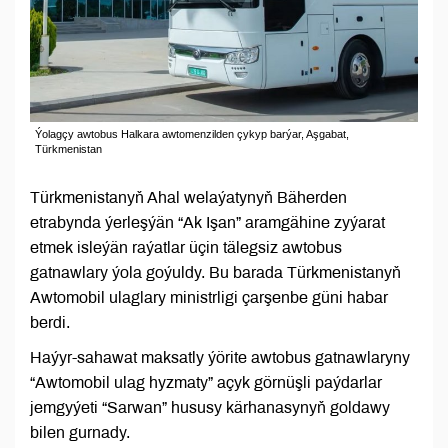
Ýolagçy awtobus Halkara awtomenzilden çykyp barýar, Aşgabat,
Türkmenistan
Türkmenistanyň Ahal welaýatynyň Bäherden
etrabynda ýerleşýän “Ak Işan” aramgähine zyýarat
etmek isleýän raýatlar üçin tälegsiz awtobus
gatnawlary ýola goýuldy. Bu barada Türkmenistanyň
Awtomobil ulaglary ministrligi çarşenbe güni habar
berdi.
Haýyr-sahawat maksatly ýörite awtobus gatnawlaryny
“Awtomobil ulag hyzmaty” açyk görnüşli paýdarlar
jemgyýeti “Sarwan” hususy kärhanasynyň goldawy
bilen gurnady.