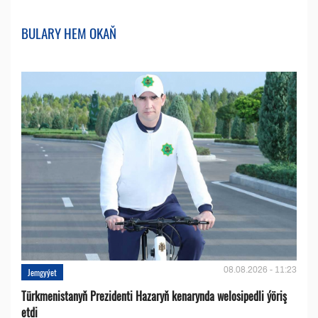
BULARY HEM OKAŇ
08.08.2026 - 11:23
Jemgyýet
Türkmenistanyň Prezidenti Hazaryň kenarynda welosipedli ýöriş
etdi