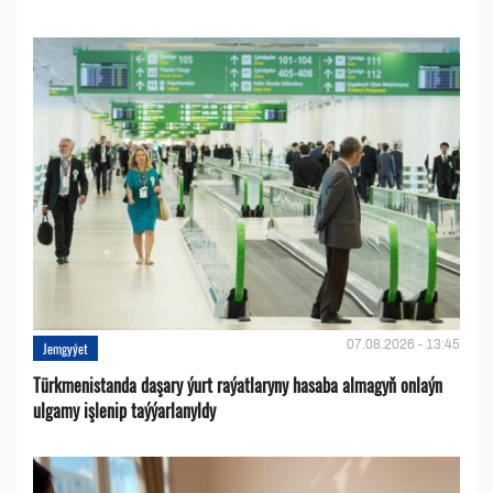
07.08.2026 - 13:45
Jemgyýet
Türkmenistanda daşary ýurt raýatlaryny hasaba almagyň onlaýn
ulgamy işlenip taýýarlanyldy