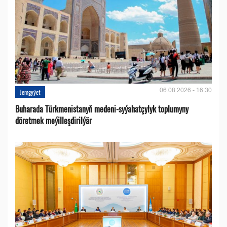
06.08.2026 - 16:30
Jemgyýet
Buharada Türkmenistanyň medeni-syýahatçylyk toplumyny
döretmek meýilleşdirilýär