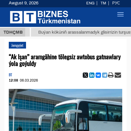
Awgust 9, 2026
ENG
TM
РУС
Toggl
navig
 ТМТ
$
TDHÇMB
Buýan köküniň arassalanmadyk glisirrizin turşusy (t.)
Jemgyýet
“Ak Işan” aramgähine tölegsiz awtobus gatnawlary
ýola goýuldy
BT
12:08
06.03.2026