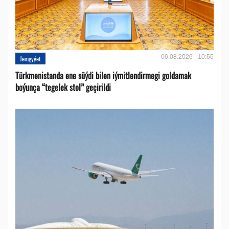
06.08.2026 - 10:55
Jemgyýet
Türkmenistanda ene süýdi bilen iýmitlendirmegi goldamak
boýunça “tegelek stol” geçirildi