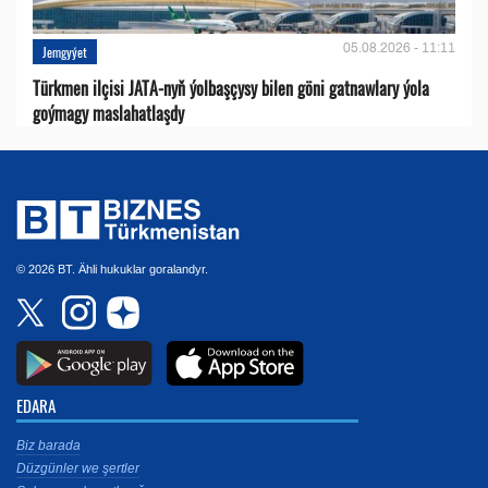
05.08.2026 - 11:11
Jemgyýet
Türkmen ilçisi JATA-nyň ýolbaşçysy bilen göni gatnawlary ýola
goýmagy maslahatlaşdy
© 2026 BT. Ähli hukuklar goralandyr.
EDARA
Biz barada
Düzgünler we şertler