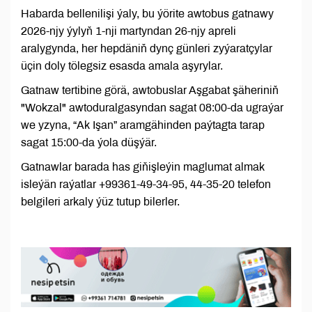
Habarda bellenilişi ýaly, bu ýörite awtobus gatnawy
2026-njy ýylyň 1-nji martyndan 26-njy apreli
aralygynda, her hepdäniň dynç günleri zyýaratçylar
üçin doly tölegsiz esasda amala aşyrylar.
Gatnaw tertibine görä, awtobuslar Aşgabat şäheriniň
"Wokzal" awtoduralgasyndan sagat 08:00-da ugraýar
we yzyna, “Ak Işan” aramgähinden paýtagta tarap
sagat 15:00-da ýola düşýär.
Gatnawlar barada has giňişleýin maglumat almak
isleýän raýatlar +99361-49-34-95, 44-35-20 telefon
belgileri arkaly ýüz tutup bilerler.