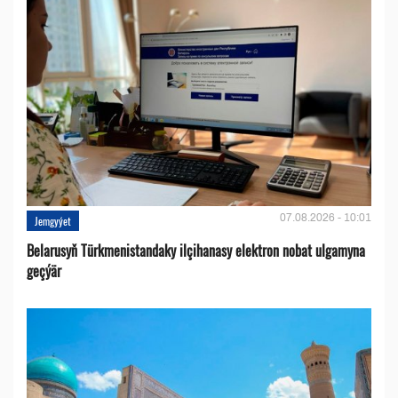
07.08.2026 - 10:01
Jemgyýet
Belarusyň Türkmenistandaky ilçihanasy elektron nobat ulgamyna
geçýär