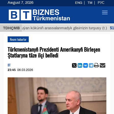
Awgust 7, 2026
ENG
TM
РУС
Toggl
navig
$12935,1
TDHÇMB
Buýan köküniň arassalanmadyk glisirrizin turşusy (t.)
Resmi habarlar
Türkmenistanyň Prezidenti Amerikanyň Birleşen
Ştatlaryna täze ilçi belledi
BT
23:45
06.03.2026