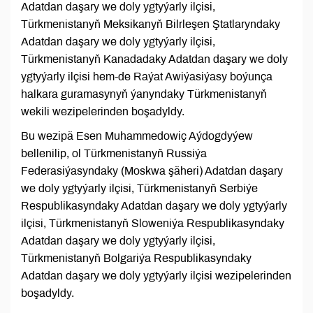
Adatdan daşary we doly ygtyýarly ilçisi,
Türkmenistanyň Meksikanyň Bilrleşen Ştatlaryndaky
Adatdan daşary we doly ygtyýarly ilçisi,
Türkmenistanyň Kanadadaky Adatdan daşary we doly
ygtyýarly ilçisi hem-de Raýat Awiýasiýasy boýunça
halkara guramasynyň ýanyndaky Türkmenistanyň
wekili wezipelerinden boşadyldy.
Bu wezipä Esen Muhammedowiç Aýdogdyýew
bellenilip, ol Türkmenistanyň Russiýa
Federasiýasyndaky (Moskwa şäheri) Adatdan daşary
we doly ygtyýarly ilçisi, Türkmenistanyň Serbiýe
Respublikasyndaky Adatdan daşary we doly ygtyýarly
ilçisi, Türkmenistanyň Sloweniýa Respublikasyndaky
Adatdan daşary we doly ygtyýarly ilçisi,
Türkmenistanyň Bolgariýa Respublikasyndaky
Adatdan daşary we doly ygtyýarly ilçisi wezipelerinden
boşadyldy.