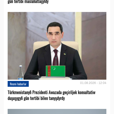
gün tertibi maslahatlaşyldy
01.08.2026 - 12:04
Resmi habarlar
Türkmenistanyň Prezidenti Awazada geçiriljek konsultatiw
duşuşygyň gün tertibi bilen tanyşdyrdy