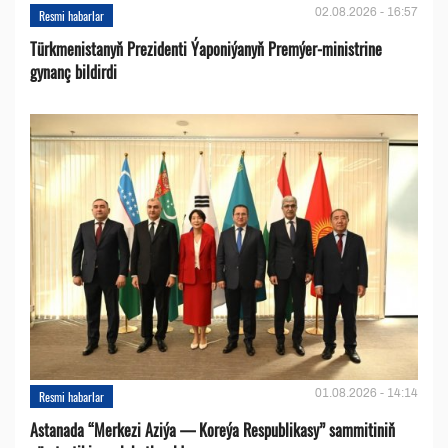
02.08.2026 - 16:57
Resmi habarlar
Türkmenistanyň Prezidenti Ýaponiýanyň Premýer-ministrine
gynanç bildirdi
01.08.2026 - 14:14
Resmi habarlar
Astanada “Merkezi Aziýa — Koreýa Respublikasy” sammitiniň