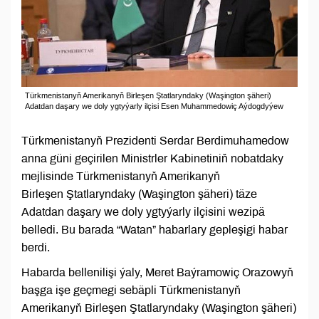
Türkmenistanyň Amerikanyň Birleşen Ştatlaryndaky (Waşington şäheri)
Adatdan daşary we doly ygtyýarly ilçisi Esen Muhammedowiç Aýdogdyýew
Türkmenistanyň Prezidenti Serdar Berdimuhamedow
anna güni geçirilen Ministrler Kabinetiniň nobatdaky
mejlisinde Türkmenistanyň Amerikanyň
Birleşen Ştatlaryndaky (Waşington şäheri) täze
Adatdan daşary we doly ygtyýarly ilçisini wezipä
belledi. Bu barada “Watan” habarlary gepleşigi habar
berdi.
Habarda bellenilişi ýaly, Meret Baýramowiç Orazowyň
başga işe geçmegi sebäpli Türkmenistanyň
Amerikanyň Birleşen Ştatlaryndaky (Waşington şäheri)