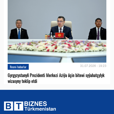
31.07.2026 - 19:23
Resmi habarlar
Gyrgyzystanyň Prezidenti Merkezi Aziýa üçin bitewi syýahatçylyk
wizasyny teklip etdi