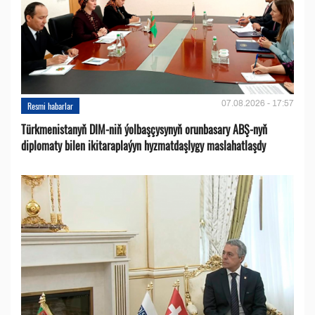
07.08.2026 - 17:57
Resmi habarlar
Türkmenistanyň DIM-niň ýolbaşçysynyň orunbasary ABŞ-nyň
diplomaty bilen ikitaraplaýyn hyzmatdaşlygy maslahatlaşdy