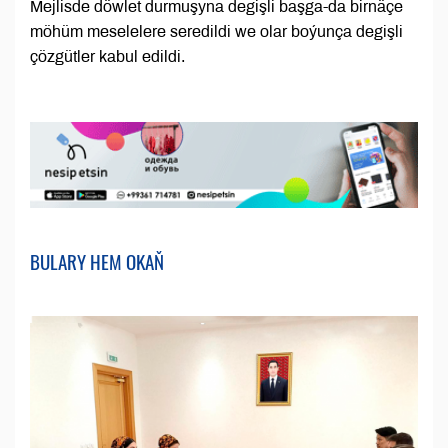
Mejlisde döwlet durmuşyna degişli başga-da birnäçe
möhüm meselelere seredildi we olar boýunça degişli
çözgütler kabul edildi.
BULARY HEM OKAŇ