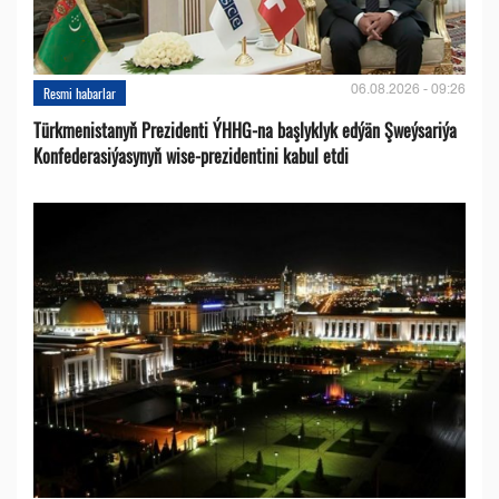
06.08.2026 - 09:26
Resmi habarlar
Türkmenistanyň Prezidenti ÝHHG-na başlyklyk edýän Şweýsariýa
Konfederasiýasynyň wise-prezidentini kabul etdi