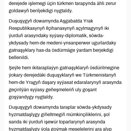
derejede işlemegi üçin türkmen tarapynda ähli zerur
goldawyň beriljekdigi nygtaldy.
Duşuşygyň dowamynda Aşgabatda Yrak
Respublikasynyň Ilçihanasynyň açylmagynyň iki
ýurduň arasyndaky syýasy-diplomatik, söwda-
ykdysady hem-de medeni-ynsanperwer ugurlardaky
gatnaşyklary has-da ösdürmäge ýardam berjekdigi
bellenildi.
Şeýle hem ikitaraplaýyn gatnaşyklaryň ösdürilmegine
ýokary derejedäki duşuşyklaryň we Türkmenistanyň
hem-de Yragyň daşary syýasat edaralarynyň arasynda
geçirilýän syýasy geňeşmeleriň uly goşant
goşýandygy nygtaldy.
Duşuşygyň dowamynda taraplar söwda-ykdysady
hyzmatdaşlygy giňeltmegiň mümkinçiliklerini, şol
sanda iki ýurduň işewür toparlarynyň arasynda
hyzmatdaşlygy ýola goýmak meselelerini ara alyp