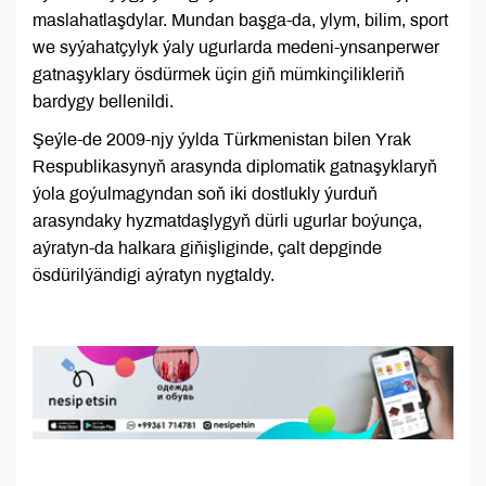
maslahatlaşdylar. Mundan başga-da, ylym, bilim, sport
we syýahatçylyk ýaly ugurlarda medeni-ynsanperwer
gatnaşyklary ösdürmek üçin giň mümkinçilikleriň
bardygy bellenildi.
Şeýle-de 2009-njy ýylda Türkmenistan bilen Yrak
Respublikasynyň arasynda diplomatik gatnaşyklaryň
ýola goýulmagyndan soň iki dostlukly ýurduň
arasyndaky hyzmatdaşlygyň dürli ugurlar boýunça,
aýratyn-da halkara giňişliginde, çalt depginde
ösdürilýändigi aýratyn nygtaldy.