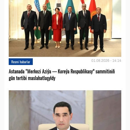
01.08.2026 - 14:14
Resmi habarlar
Astanada “Merkezi Aziýa — Koreýa Respublikasy” sammitiniň
gün tertibi maslahatlaşyldy