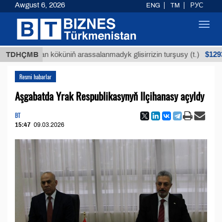
Awgust 6, 2026
ENG
TM
РУС
Toggl
navig
$12935,18
Buýan köküniň arassalanmadyk glisirrizin turşusy (t.)
TDHÇMB
Resmi habarlar
Aşgabatda Yrak Respublikasynyň Ilçihanasy açyldy
BT
15:47
09.03.2026