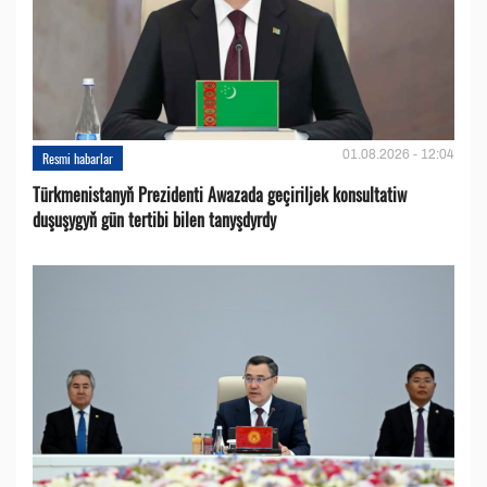
01.08.2026 - 12:04
Resmi habarlar
Türkmenistanyň Prezidenti Awazada geçiriljek konsultatiw
duşuşygyň gün tertibi bilen tanyşdyrdy