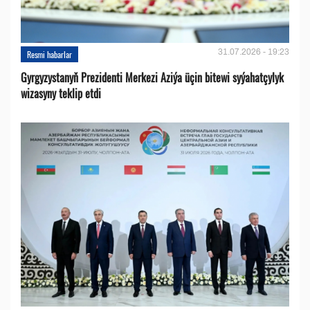
31.07.2026 - 19:23
Resmi habarlar
Gyrgyzystanyň Prezidenti Merkezi Aziýa üçin bitewi syýahatçylyk
wizasyny teklip etdi