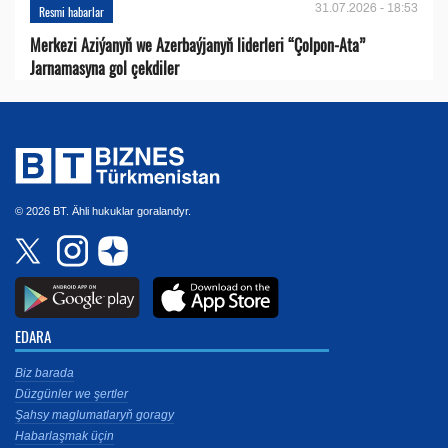
31.07.2026 - 18:53
Resmi habarlar
Merkezi Aziýanyň we Azerbaýjanyň liderleri “Çolpon-Ata”
Jarnamasyna gol çekdiler
© 2026 BT. Ähli hukuklar goralandyr.
EDARA
Biz barada
Düzgünler we şertler
Şahsy maglumatlaryň goragy
Habarlaşmak üçin