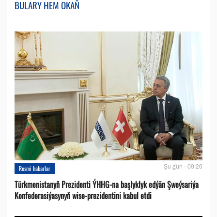
BULARY HEM OKAŇ
Şu gün - 09:26
Resmi habarlar
Türkmenistanyň Prezidenti ÝHHG-na başlyklyk edýän Şweýsariýa
Konfederasiýasynyň wise-prezidentini kabul etdi