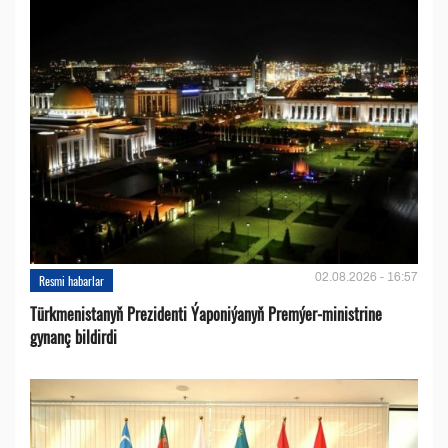
02.08.2026 - 16:57
Resmi habarlar
Türkmenistanyň Prezidenti Ýaponiýanyň Premýer-ministrine
gynanç bildirdi