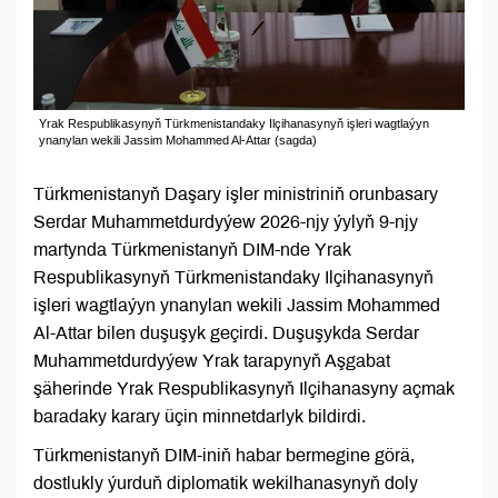
Yrak Respublikasynyň Türkmenistandaky Ilçihanasynyň işleri wagtlaýyn
ynanylan wekili Jassim Mohammed Al-Attar (sagda)
Türkmenistanyň Daşary işler ministriniň orunbasary
Serdar Muhammetdurdyýew 2026-njy ýylyň 9-njy
martynda Türkmenistanyň DIM-nde Yrak
Respublikasynyň Türkmenistandaky Ilçihanasynyň
işleri wagtlaýyn ynanylan wekili Jassim Mohammed
Al-Attar bilen duşuşyk geçirdi. Duşuşykda Serdar
Muhammetdurdyýew Yrak tarapynyň Aşgabat
şäherinde Yrak Respublikasynyň Ilçihanasyny açmak
baradaky karary üçin minnetdarlyk bildirdi.
Türkmenistanyň DIM-iniň habar bermegine görä,
dostlukly ýurduň diplomatik wekilhanasynyň doly