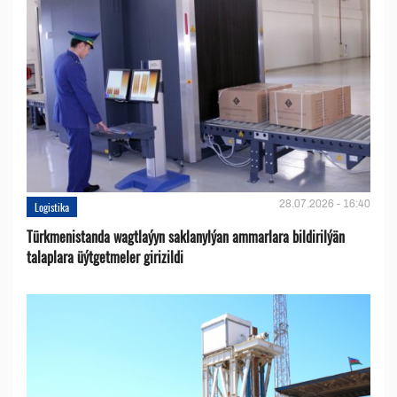
28.07.2026 - 16:40
Logistika
Türkmenistanda wagtlaýyn saklanylýan ammarlara bildirilýän
talaplara üýtgetmeler girizildi