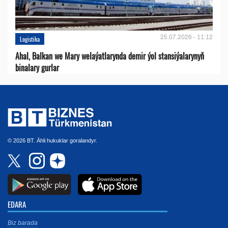
25.07.2026 - 11:12
Logistika
Ahal, Balkan we Mary welaýatlarynda demir ýol stansiýalarynyň
binalary gurlar
© 2026 BT. Ähli hukuklar goralandyr.
EDARA
Biz barada