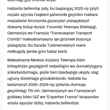
Habarda bellenilişi ýaly, bu başlangyç 2025-nji ýylyň
noýabr aýynda Daşkent şäherinde geçirilen Halkara
maýadarlar forumynda gazanylan ylalaşyklaryň
dowamy bolup durýar. Forumda Ýewropa Bileleşigi,
Germaniýa we Fransiýa “Transcaspian Transport
Corrido” maksatnamasyny işe girizmek boýunça
ylalaşdylar. Bu barada Türkmenistanyň resmi
metbugaty şenbe güni habar berdi.
Maksatnama Merkezi Aziýany Ýewropa bilen
birleşdirýän geçelgäniň netijeliligini we durnuklylygyny
ýokarlandyrmaga, şeýle hem bäsdeşlige ukyply ulag
ugruny döretmäge gönükdirilendir. Sebitde bu
taslamanyň 2026–2029-njy ýyllarda durmuşa
geçirilmegi ÝB-niň, Germaniýanyň we Fransiýanyň
goldawy bilen GIZ we “Expertise France” tarapyndan
amala aşyrylar diýlip, habarda bellenilýär.