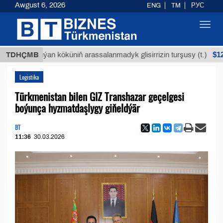
Awgust 6, 2026
ENG
TM
РУС
Toggl
navig
$12935,18
TDHÇMB
Buýan köküniň arassalanmadyk glisirrizin turşusy (t.)
Logistika
Türkmenistan bilen GIZ Transhazar geçelgesi
boýunça hyzmatdaşlygy giňeldýär
BT
11:36
30.03.2026