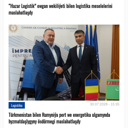
“Hazar Logistik” owgan wekiliýeti bilen logistika meselelerini
maslahatlaşdy
30.07.2026 - 15:35
Logistika
Türkmenistan bilen Rumyniýa port we energetika ulgamynda
hyzmatdaşlygyny ösdürmegi maslahatlaşdy