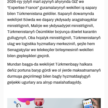
2026-njy ýylyň mart aýynyň ahyrynda GIZ we
“Expertise France” guramalarynyň wekilleri iş sapary
bilen Türkmenistana geldiler. Saparyň dowamynda
wekiliýet Söwda we daşary ykdysady aragatnaşyklar
ministrliginiň, Maliýe we ykdysadyýet ministrliginiň,
Türkmenistanyň Ösümlikler boýunça döwlet karantin
gullugynyň, Oba hojalyk ministrliginiň, Türkmenistanyň
ulag we logistika hyzmatlary merkeziniň, şeýle hem
Senagatçylar we telekeçiler birleşmesiniň wekilleri
bilen gepleşikleri geçirdi.
Mundan başga-da wekiliýet Türkmenbaşy halkara
deňiz portuna baryp gördi we ol ýerde maksatnamanyň
durmuşa geçirilmegi bilen bagly hyzmatdaşlygyň
geljekki ugurlary ara alnyp maslahatlaşyldy.