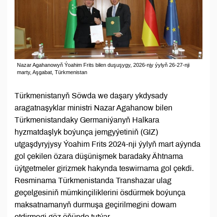
Nazar Agahanowyň Ýoahim Frits bilen duşuşygy, 2026-njy ýylyň 26-27-nji
marty, Aşgabat, Türkmenistan
Türkmenistanyň Söwda we daşary ykdysady
aragatnaşyklar ministri Nazar Agahanow bilen
Türkmenistandaky Germaniýanyň Halkara
hyzmatdaşlyk boýunça jemgyýetiniň (GIZ)
utgaşdyryjysy Ýoahim Frits 2024-nji ýylyň mart aýynda
gol çekilen özara düşünişmek baradaky Ähtnama
üýtgetmeler girizmek hakynda teswirnama gol çekdi.
Resminama Türkmenistanda Transhazar ulag
geçelgesiniň mümkinçiliklerini ösdürmek boýunça
maksatnamanyň durmuşa geçirilmegini dowam
etdirmegi göz öňünde tutýar.