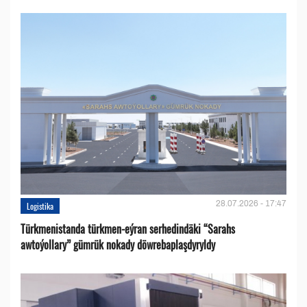
28.07.2026 - 17:47
Logistika
Türkmenistanda türkmen-eýran serhedindäki “Sarahs
awtoýollary” gümrük nokady döwrebaplaşdyryldy