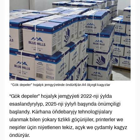
“Gök depeler” hojalyk jemgyýetinde öndürilýän A4 ölçegli kagyzlar
“Gök depeler” hojalyk jemgyýeti 2022-nji ýylda
esaslandyrylyp, 2025-nji ýylyň başynda önümçiligi
başlandy. Kärhana öňdebaryjy tehnologiýalary
ulanmak bilen ýokary tizlikli göçürijiler, printerler we
neşirler üçin niýetlenen tekiz, açyk we çydamly kagyz
öndürýär.