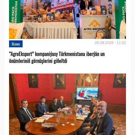
05.08.2026 - 11:02
Biznes
“AgroEksport” kompaniýasy Türkmenistana iberýän un
önümleriniň görnüşlerini giňeltdi