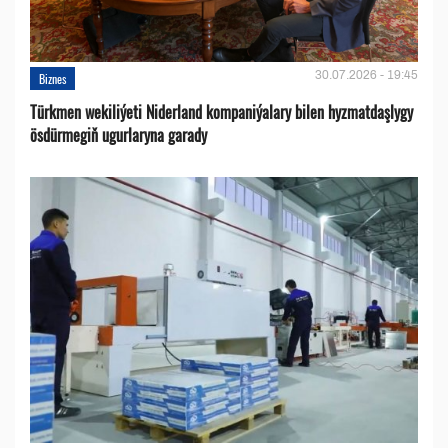
30.07.2026 - 19:45
Biznes
Türkmen wekiliýeti Niderland kompaniýalary bilen hyzmatdaşlygy
ösdürmegiň ugurlaryna garady