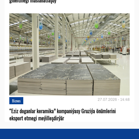
giňeltmegi maslahatlaşdy
27.07.2026 - 14:48
Biznes
“Eziz doganlar keramika” kompaniýasy Gruziýa önümlerini
eksport etmegi meýilleşdirýär