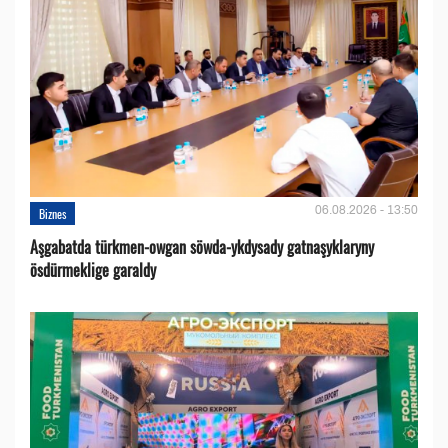
06.08.2026 - 13:50
Biznes
Aşgabatda türkmen-owgan söwda-ykdysady gatnaşyklaryny
ösdürmeklige garaldy