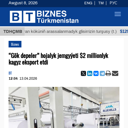
Awgust 8, 2026
ENG
TM
РУС
Toggl
navig
$12935,18
Buýan köküniň arassalanmadyk glisirrizin turşusy (t.)
TDHÇMB
Biznes
“Gök depeler” hojalyk jemgyýeti $2 millionlyk
kagyz eksport etdi
BT
12:04
13.04.2026