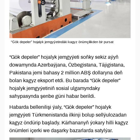
“Gök depeler” hojalyk jemgyýetindäki kagyz önümçilikden bir pursat
“Gök depeler” hojalyk jemgyýeti soňky sekiz aýyň
dowamynda Azerbaýjana, Özbegistana, Täjigistana,
Pakistana jemi bahasy 2 million ABŞ dollaryna deň
bolan kagyz eksport etdi. Bu barada “Gök depeler”
hojalyk jemgyýetiniň sosial ulgamyndaky
sahypasynda şenbe güni habar berildi.
Habarda bellenilişi ýaly, “Gök depeler” hojalyk
jemgyýeti Türkmenistanda ilkinji bolup sellýulozadan
kagyz öndürip başlady. Kärhananyň ýokary hilli kagyz
önümleri içerki we daşarky bazarlarda satylýar.