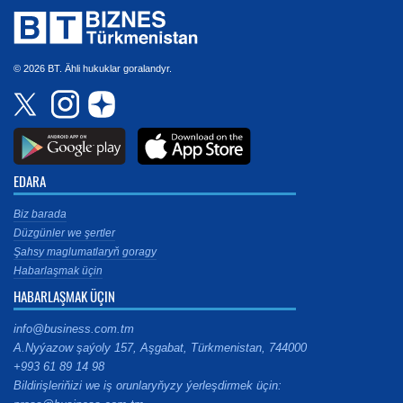
© 2026 BT. Ähli hukuklar goralandyr.
EDARA
Biz barada
Düzgünler we şertler
Şahsy maglumatlaryň goragy
Habarlaşmak üçin
HABARLAŞMAK ÜÇIN
info@business.com.tm
A.Nyýazow şaýoly 157, Aşgabat, Türkmenistan, 744000
+993 61 89 14 98
Bildirişleriňizi we iş orunlaryňyzy ýerleşdirmek üçin: