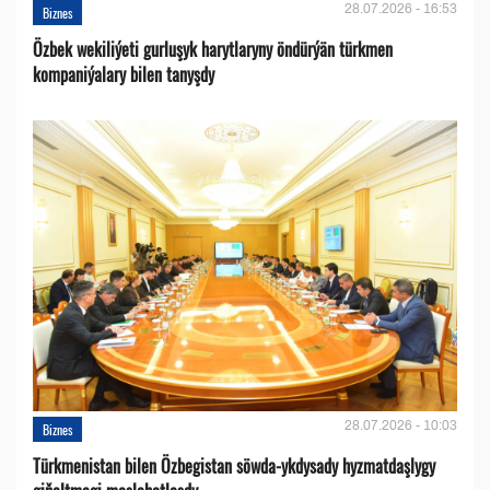
28.07.2026 - 16:53
Biznes
Özbek wekiliýeti gurluşyk harytlaryny öndürýän türkmen
kompaniýalary bilen tanyşdy
28.07.2026 - 10:03
Biznes
Türkmenistan bilen Özbegistan söwda-ykdysady hyzmatdaşlygy