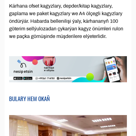
Kärhana ofset kagyzlary, depder/kitap kagyzlary,
gaplama we paket kagyzlary we A4 ölçegli kagyzlary
öndürýär. Habarda bellenilişi ýaly, kärhananyň 100
göterim sellýulozadan çykarýan kagyz önümleri rulon
we paçka görnüşinde müşderilere elýeterlidir.
BULARY HEM OKAŇ