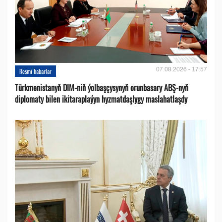
07.08.2026 - 17:57
Resmi habarlar
Türkmenistanyň DIM-niň ýolbaşçysynyň orunbasary ABŞ-nyň
diplomaty bilen ikitaraplaýyn hyzmatdaşlygy maslahatlaşdy