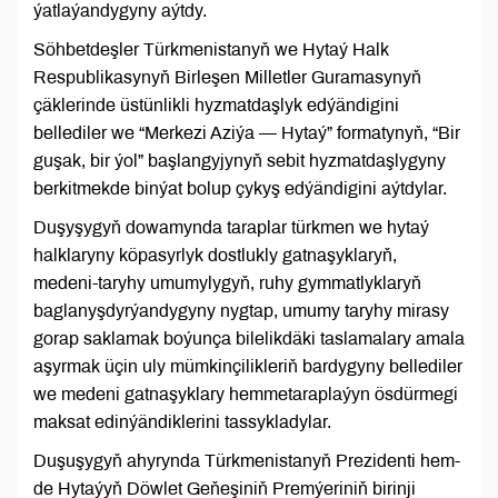
ýatlaýandygyny aýtdy.
Söhbetdeşler Türkmenistanyň we Hytaý Halk
Respublikasynyň Birleşen Milletler Guramasynyň
çäklerinde üstünlikli hyzmatdaşlyk edýändigini
bellediler we “Merkezi Aziýa — Hytaý” formatynyň, “Bir
guşak, bir ýol” başlangyjynyň sebit hyzmatdaşlygyny
berkitmekde binýat bolup çykyş edýändigini aýtdylar.
Duşyşygyň dowamynda taraplar türkmen we hytaý
halklaryny köpasyrlyk dostlukly gatnaşyklaryň,
medeni-taryhy umumylygyň, ruhy gymmatlyklaryň
baglanyşdyrýandygyny nygtap, umumy taryhy mirasy
gorap saklamak boýunça bilelikdäki taslamalary amala
aşyrmak üçin uly mümkinçilikleriň bardygyny bellediler
we medeni gatnaşyklary hemmetaraplaýyn ösdürmegi
maksat edinýändiklerini tassykladylar.
Duşuşygyň ahyrynda Türkmenistanyň Prezidenti hem-
de Hytaýyň Döwlet Geňeşiniň Premýeriniň birinji