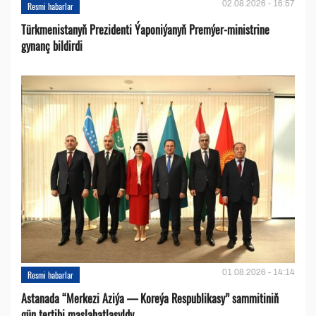
02.08.2026 - 16:57
Resmi habarlar
Türkmenistanyň Prezidenti Ýaponiýanyň Premýer-ministrine
gynanç bildirdi
01.08.2026 - 14:14
Resmi habarlar
Astanada “Merkezi Aziýa — Koreýa Respublikasy” sammitiniň
gün tertibi maslahatlaşyldy