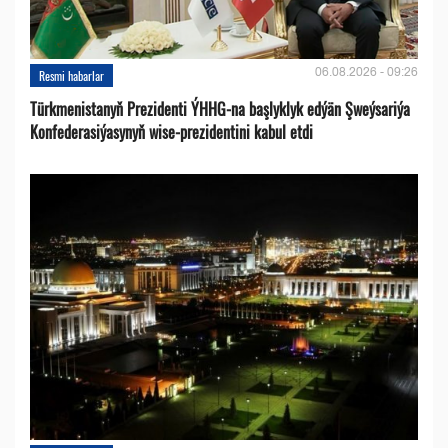
06.08.2026 - 09:26
Resmi habarlar
Türkmenistanyň Prezidenti ÝHHG-na başlyklyk edýän Şweýsariýa
Konfederasiýasynyň wise-prezidentini kabul etdi