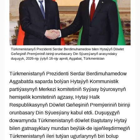
Türkmenistanyň Prezidenti Serdar Berdimuhamedow bilen Hytaýyň Döwlet
Geňeşiniň Premýeriniň birinji orunbasary Din Sýuesýanyň arasyndaky
duşuşyk, 2026-njy ýylyň 16-njy apreli, Aşgabat, Türkmenistan
Türkmenistanyň Prezidenti Serdar Berdimuhamedow
Aşgabatda saparda bolýan Hytaýyň Kommunistik
partiýasynyň Merkezi komitetiniň Syýasy býurosynyň
hemişelik komitetiniň agzasy, Hytaý Halk
Respublikasynyň Döwlet Geňeşiniň Premýeriniň birinji
orunbasary Din Sýuesýany kabul etdi. Duşuşygyň
dowamynda Türkmenistanyň döwlet Baştutany Hytaý
bilen gatnaşyklary mundan beýläk-de işjeňleşdirmegiň
Türkmenistanyň ileri tutýan ugurlarynyň biri bolup