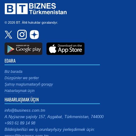
© 2026 BT. Ähli hukuklar goralandyr.
EDARA
Biz barada
Düzgünler we şertler
Şahsy maglumatlaryň goragy
Habarlaşmak üçin
HABARLAŞMAK ÜÇIN
info@business.com.tm
A.Nyýazow şaýoly 157, Aşgabat, Türkmenistan, 744000
+993 61 89 14 98
Bildirişleriňizi we iş orunlaryňyzy ýerleşdirmek üçin:
press@business.com.tm