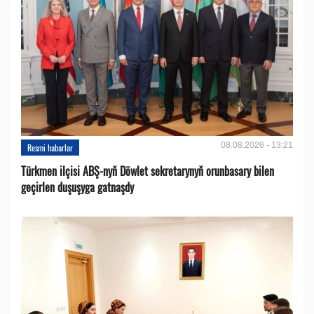
08.08.2026 - 13:21
Resmi habarlar
Türkmen ilçisi ABŞ-nyň Döwlet sekretarynyň orunbasary bilen
geçirlen duşuşyga gatnaşdy