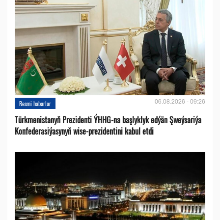
06.08.2026 - 09:26
Resmi habarlar
Türkmenistanyň Prezidenti ÝHHG-na başlyklyk edýän Şweýsariýa
Konfederasiýasynyň wise-prezidentini kabul etdi