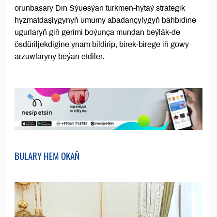
orunbasary Din Sýuesýan türkmen-hytaý strategik
hyzmatdaşlygynyň umumy abadançylygyň bähbidine
ugurlaryň giň gerimi boýunça mundan beýläk-de
ösdüriljekdigine ynam bildirip, birek-birege iň gowy
arzuwlaryny beýan etdiler.
BULARY HEM OKAŇ