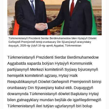
Türkmenistanyň Prezidenti Serdar Berdimuhamedow bilen Hytaýyň Döwlet
Geňeşiniň Premýeriniň birinji orunbasary Din Sýuesýanyň arasyndaky
duşuşyk, 2026-njy ýylyň 16-njy apreli, Aşgabat, Türkmenistan
Türkmenistanyň Prezidenti Serdar Berdimuhamedow
Aşgabatda saparda bolýan Hytaýyň Kommunistik
partiýasynyň Merkezi komitetiniň Syýasy býurosynyň
hemişelik komitetiniň agzasy, Hytaý Halk
Respublikasynyň Döwlet Geňeşiniň Premýeriniň birinji
orunbasary Din Sýuesýany kabul etdi. Duşuşygyň
dowamynda Türkmenistanyň döwlet Baştutany Hytaý
bilen gatnaşyklary mundan beýläk-de işjeňleşdirmegiň
Türkmenistanyň ileri tutýan ugurlarynyň biri bolup