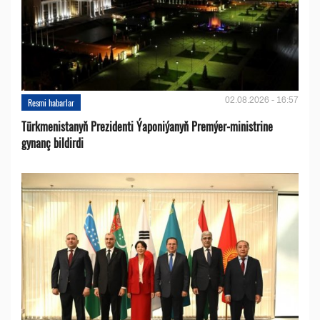
02.08.2026 - 16:57
Resmi habarlar
Türkmenistanyň Prezidenti Ýaponiýanyň Premýer-ministrine
gynanç bildirdi