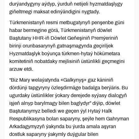
durýandygyny aýdyp, ýurduň netijeli hyzmatdaşlygy
giňeltmegi maksat edinýändigini nygtady.
Türkmenistanyň resmi metbugatynyň penşenbe güni
habar bermegine görä, Türkmenistanyň döwlet
Baştutany HHR-iň Döwlet Geňeşiniň Premýeriniň
birinji orunbasarynyň gatnaşmagynda geçiriljek
Hyzmatdaşlyk boýunça türkmen-hytaý hökümetara
komitetiniň nobatdaky mejlisiniň üstünlikli geçmegini
arzuw etdi.
“Biz Mary welaýatynda «Galkynyş» gaz käniniň
dördünji tapgyryny özleşdirmäge badalga berýäris. Bu
ugurdaky üstünlikler ýokary derejede syýasy dialogyň
işjeň alnyp barylmagy bilen baglydyr” diýip, döwlet
Baştutanymyz belledi we geçen ýyl Hytaý Halk
Respublikasyna bolan saparyny, şeýle hem Gahryman
Arkadagymyzyň ýakynda bu ýurda amala aşyran
dostluk saparyny ýakymly duýgular bilen