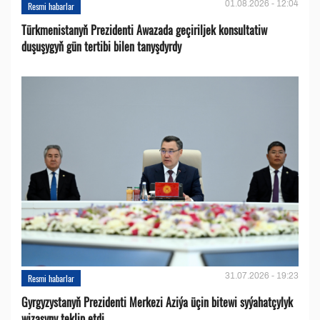
01.08.2026 - 12:04
Resmi habarlar
Türkmenistanyň Prezidenti Awazada geçiriljek konsultatiw
duşuşygyň gün tertibi bilen tanyşdyrdy
31.07.2026 - 19:23
Resmi habarlar
Gyrgyzystanyň Prezidenti Merkezi Aziýa üçin bitewi syýahatçylyk
wizasyny teklip etdi