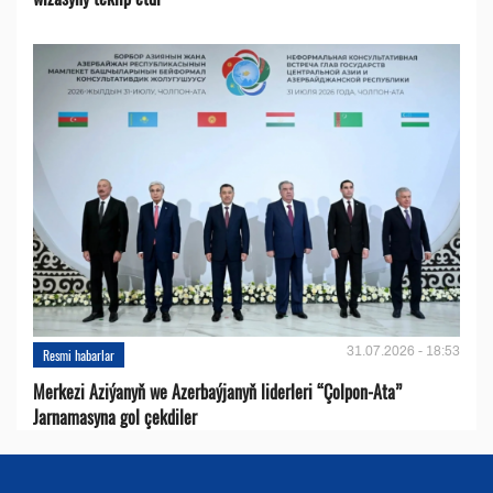
31.07.2026 - 18:53
Resmi habarlar
Merkezi Aziýanyň we Azerbaýjanyň liderleri “Çolpon-Ata”
Jarnamasyna gol çekdiler