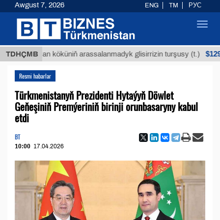
Awgust 7, 2026
ENG
TM
РУС
Toggl
navig
$12935,18
Buýan köküniň arassalanmadyk glisirrizin turşusy (t.)
TDHÇMB
Resmi habarlar
Türkmenistanyň Prezidenti Hytaýyň Döwlet
Geňeşiniň Premýeriniň birinji orunbasaryny kabul
etdi
BT
10:00
17.04.2026