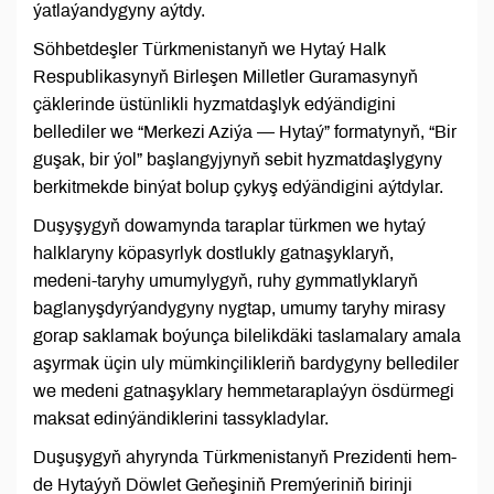
ýatlaýandygyny aýtdy.
Söhbetdeşler Türkmenistanyň we Hytaý Halk
Respublikasynyň Birleşen Milletler Guramasynyň
çäklerinde üstünlikli hyzmatdaşlyk edýändigini
bellediler we “Merkezi Aziýa — Hytaý” formatynyň, “Bir
guşak, bir ýol” başlangyjynyň sebit hyzmatdaşlygyny
berkitmekde binýat bolup çykyş edýändigini aýtdylar.
Duşyşygyň dowamynda taraplar türkmen we hytaý
halklaryny köpasyrlyk dostlukly gatnaşyklaryň,
medeni-taryhy umumylygyň, ruhy gymmatlyklaryň
baglanyşdyrýandygyny nygtap, umumy taryhy mirasy
gorap saklamak boýunça bilelikdäki taslamalary amala
aşyrmak üçin uly mümkinçilikleriň bardygyny bellediler
we medeni gatnaşyklary hemmetaraplaýyn ösdürmegi
maksat edinýändiklerini tassykladylar.
Duşuşygyň ahyrynda Türkmenistanyň Prezidenti hem-
de Hytaýyň Döwlet Geňeşiniň Premýeriniň birinji