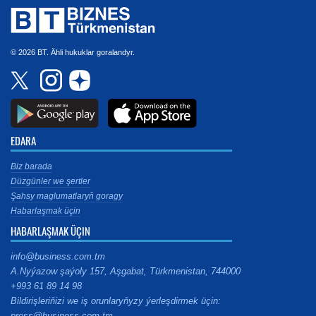
© 2026 BT. Ähli hukuklar goralandyr.
EDARA
Biz barada
Düzgünler we şertler
Şahsy maglumatlaryň goragy
Habarlaşmak üçin
HABARLAŞMAK ÜÇIN
info@business.com.tm
A.Nyýazow şaýoly 157, Aşgabat, Türkmenistan, 744000
+993 61 89 14 98
Bildirişleriňizi we iş orunlaryňyzy ýerleşdirmek üçin:
press@business.com.tm