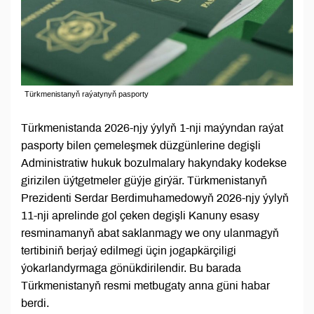
Türkmenistanyň raýatynyň pasporty
Türkmenistanda 2026-njy ýylyň 1-nji maýyndan raýat
pasporty bilen çemeleşmek düzgünlerine degişli
Administratiw hukuk bozulmalary hakyndaky kodekse
girizilen üýtgetmeler güýje girýär. Türkmenistanyň
Prezidenti Serdar Berdimuhamedowyň 2026-njy ýylyň
11-nji aprelinde gol çeken degişli Kanuny esasy
resminamanyň abat saklanmagy we ony ulanmagyň
tertibiniň berjaý edilmegi üçin jogapkärçiligi
ýokarlandyrmaga gönükdirilendir. Bu barada
Türkmenistanyň resmi metbugaty anna güni habar
berdi.