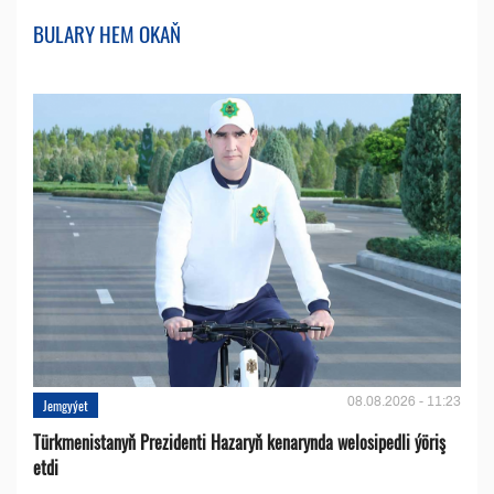
BULARY HEM OKAŇ
08.08.2026 - 11:23
Jemgyýet
Türkmenistanyň Prezidenti Hazaryň kenarynda welosipedli ýöriş
etdi