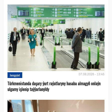
07.08.2026 - 13:45
Jemgyýet
Türkmenistanda daşary ýurt raýatlaryny hasaba almagyň onlaýn
ulgamy işlenip taýýarlanyldy