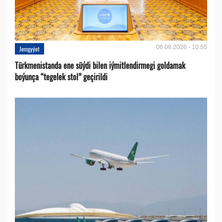
06.08.2026 - 10:55
Jemgyýet
Türkmenistanda ene süýdi bilen iýmitlendirmegi goldamak
boýunça “tegelek stol” geçirildi