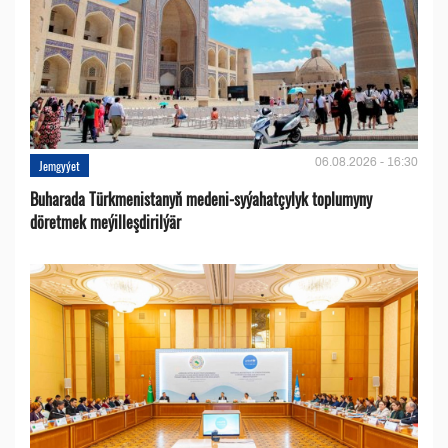
06.08.2026 - 16:30
Jemgyýet
Buharada Türkmenistanyň medeni-syýahatçylyk toplumyny
döretmek meýilleşdirilýär