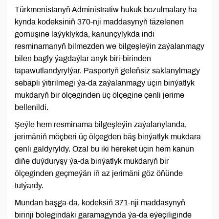
Türk­me­nis­ta­nyň Ad­mi­nist­ra­tiw hu­kuk bo­zul­ma­la­ry ha­
kyn­da ko­dek­siniň 370-nji maddasynyň täzelenen
görnüşine laýyklykda, kanunçylykda indi
resminamanyň bilmezden we bilgeşleýin zaýalanmagy
bilen bagly ýagdaýlar anyk biri-birinden
tapawutlandyrylýar. Pasportyň geleňsiz saklanylmagy
sebäpli ýitirilmegi ýa-da zaýalanmagy üçin binýatlyk
mukdaryň bir ölçeginden üç ölçegine çenli jerime
bellenildi.
Şeýle hem resminama bilgeşleýin zaýalanylanda,
jerimäniň möçberi üç ölçegden bäş binýatlyk mukdara
çenli galdyryldy. Ozal bu iki hereket üçin hem kanun
diňe duýduryşy ýa-da binýatlyk mukdaryň bir
ölçeginden geçmeýän iň az jerimäni göz öňünde
tutýardy.
Mundan başga-da, kodeksiň 371-nji maddasynyň
birinji bölegindäki garamagynda ýa-da eýeçiliginde