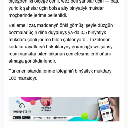
ölçegden iki ölçege çenli, wezipeli şahslar üçin — bäş,
ýuridik şahslar üçin bolsa alty binýatlyk mukdar
möçberinde jerime bellenildi.
Bellemeli zat, maddanyň öňki görnüşi şeýle düzgün
bozmalar üçin diňe duýduryş ýa-da 0,5 binýatlyk
mukdara çenli jerime bilen çäklenýärdi. Täzelenen
kadalar raýatlaryň hukuklaryny goramaga we şahsy
resminamalar bilen bikanun çemeleşmeleriň öňüni
almaga gönükdirilendir.
Türkmenistanda jerime töleginiň binýatlyk mukdary
100 manatdyr.