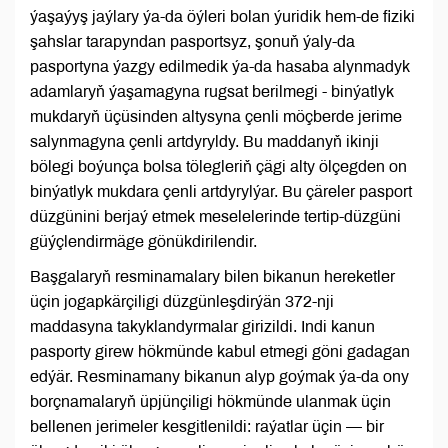
ýaşaýyş jaýlary ýa-da öýleri bolan ýuridik hem-de fiziki
şahslar tarapyndan pasportsyz, şonuň ýaly-da
pasportyna ýazgy edilmedik ýa-da hasaba alynmadyk
adamlaryň ýaşamagyna rugsat berilmegi - binýatlyk
mukdaryň üçüsinden altysyna çenli möçberde jerime
salynmagyna çenli artdyryldy. Bu maddanyň ikinji
bölegi boýunça bolsa tölegleriň çägi alty ölçegden on
binýatlyk mukdara çenli artdyrylýar. Bu çäreler pasport
düzgünini berjaý etmek meselelerinde tertip-düzgüni
güýçlendirmäge gönükdirilendir.
Başgalaryň resminamalary bilen bikanun hereketler
üçin jogapkärçiligi düzgünleşdirýän 372-nji
maddasyna takyklandyrmalar girizildi. Indi kanun
pasporty girew hökmünde kabul etmegi göni gadagan
edýär. Resminamany bikanun alyp goýmak ýa-da ony
borçnamalaryň üpjünçiligi hökmünde ulanmak üçin
bellenen jerimeler kesgitlenildi: raýatlar üçin — bir