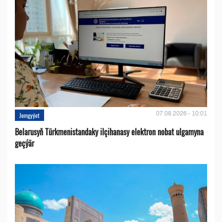
07.08.2026 - 10:01
Jemgyýet
Belarusyň Türkmenistandaky ilçihanasy elektron nobat ulgamyna
geçýär