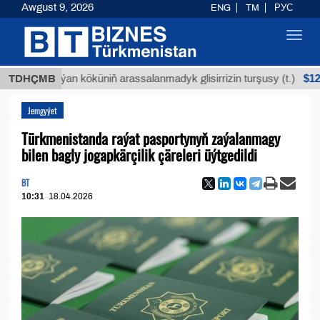
Awgust 9, 2026
ENG
TM
РУС
Toggl
navig
$12935,18
Buýan köküniň arassalanmadyk glisirrizin turşusy (t.)
TDHÇMB
Jemgyýet
Türkmenistanda raýat pasportynyň zaýalanmagy
bilen bagly jogapkärçilik çäreleri üýtgedildi
BT
10:31
18.04.2026