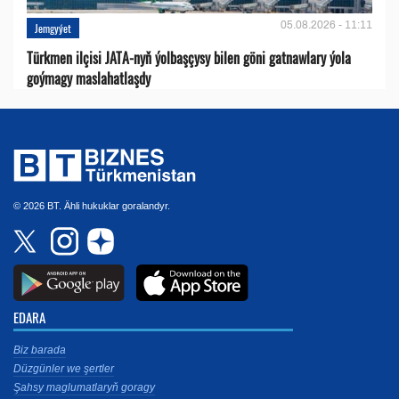
05.08.2026 - 11:11
Jemgyýet
Türkmen ilçisi JATA-nyň ýolbaşçysy bilen göni gatnawlary ýola
goýmagy maslahatlaşdy
© 2026 BT. Ähli hukuklar goralandyr.
EDARA
Biz barada
Düzgünler we şertler
Şahsy maglumatlaryň goragy