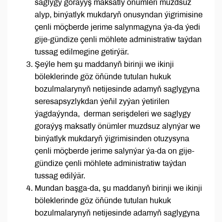
saglygy goraýyş maksatly önümleri muzdsuz
alyp, binýatlyk mukdaryň onusyndan ýigrimisine
çenli möçberde jerime salynmagyna ýa-da ýedi
gije-gündize çenli möhlete administratiw taýdan
tussag edilmegine getirýär.
Şeýle hem şu maddanyň birinji we ikinji
böleklerinde göz öňünde tutulan hukuk
bozulmalarynyň netijesinde adamyň saglygyna
seresapsyzlykdan ýe­ňil zyýan ýetirilen
ýagdaýynda, derman serişdeleri we saglygy
goraýyş maksatly önümler muzdsuz alynýar we
binýatlyk mukdaryň ýigrimisinden otuzysyna
çenli möçberde jerime salynýar ýa-da on gije-
gündize çenli möhlete administratiw taýdan
tussag edilýär.
Mundan başga-da, şu maddanyň birinji we ikinji
böleklerinde göz öňünde tutulan hukuk
bozulmalarynyň netijesinde adamyň saglygyna