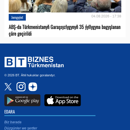
04.08.2026 - 17:38
Jemgyýet
ABŞ-da Türkmenistanyň Garaşsyzlygynyň 35 ýyllygyna bagyşlanan
çäre geçirildi
© 2026 BT. Ähli hukuklar goralandyr.
EDARA
Biz barada
Düzgünler we şertler