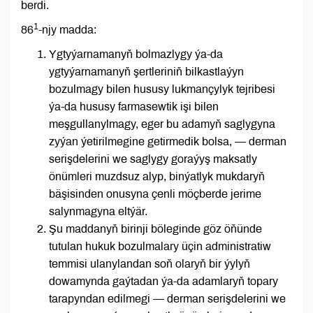
berdi.
1
86
-njy madda:
Ygtyýarnamanyň bolmazlygy ýa-da
ygtyýarnamanyň şertleriniň bilkastlaýyn
bozulmagy bilen hususy lukmançylyk tejribesi
ýa-da hususy farmasewtik işi bilen
meşgullanylmagy, eger bu adamyň saglygyna
zyýan ýetirilmegine getirmedik bolsa, — derman
serişdelerini we saglygy goraýyş maksatly
önümleri muzdsuz alyp, binýatlyk mukdaryň
bäşisinden onusyna çenli möçberde jerime
salynmagyna eltýär.
Şu maddanyň birinji böleginde göz öňünde
tutulan hukuk bozulmalary üçin administratiw
temmisi ulanylandan soň olaryň bir ýylyň
dowamynda gaýtadan ýa-da adamlaryň topary
tarapyndan edilmegi — derman serişdelerini we