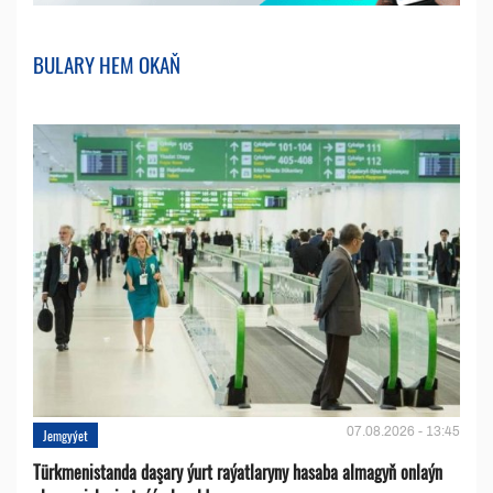
BULARY HEM OKAŇ
07.08.2026 - 13:45
Jemgyýet
Türkmenistanda daşary ýurt raýatlaryny hasaba almagyň onlaýn