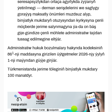
seresapsyzlykdan ortaça agyrlykda zyýanyň
ýetirilmegi — derman serişdelerini we saglygy
goraýyş maksatly önümleri muzdsuz alyp,
binýatlyk mukdaryň otuzysyndan kyrkysyna çenli
möçberde jerime salynmagyna ýa-da on bäş
gije-gündize çenli möhlete administratiw taýdan
tussag edilmegine eltýär.
Administratiw hukuk bozulmalary hakynda kodeksiniň
1
86
-nji maddasyna girizilen üýtgetmeler 2026-njy ýylyň
1-nji maýyndan güýje girýär.
Türkmenistanda jerime töleginiň binýatlyk mukdary
100 manatdyr.