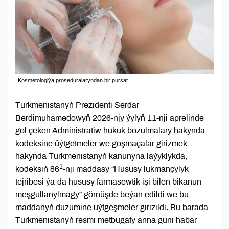
Kosmetologiýa proseduralaryndan bir pursat
Türkmenistanyň Prezidenti Serdar
Berdimuhamedowyň 2026-njy ýylyň 11-nji aprelinde
gol çeken Administratiw hukuk bozulmalary hakynda
kodeksine üýtgetmeler we goşmaçalar girizmek
hakynda Türkmenistanyň kanunyna laýyklykda,
1
kodeksiň 86
-nji maddasy “Hususy lukmançylyk
tejribesi ýa-da hususy farmasewtik işi bilen bikanun
meşgullanylmagy” görnüşde beýan edildi we bu
maddanyň düzümine üýtgeşmeler girizildi. Bu barada
Türkmenistanyň resmi metbugaty anna güni habar