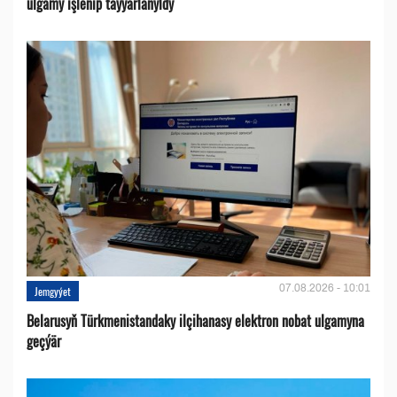
ulgamy işlenip taýýarlanyldy
07.08.2026 - 10:01
Jemgyýet
Belarusyň Türkmenistandaky ilçihanasy elektron nobat ulgamyna
geçýär