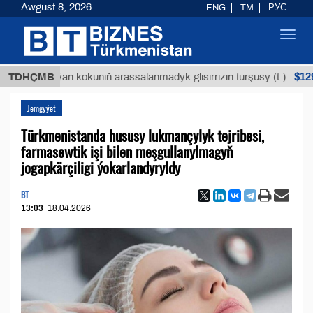
Awgust 8, 2026
ENG
TM
РУС
Toggl
navig
$12935,18
Buýan köküniň arassalanmadyk glisirrizin turşusy (t.)
TDHÇMB
Jemgyýet
Türkmenistanda hususy lukmançylyk tejribesi,
farmasewtik işi bilen meşgullanylmagyň
jogapkärçiligi ýokarlandyryldy
BT
13:03
18.04.2026