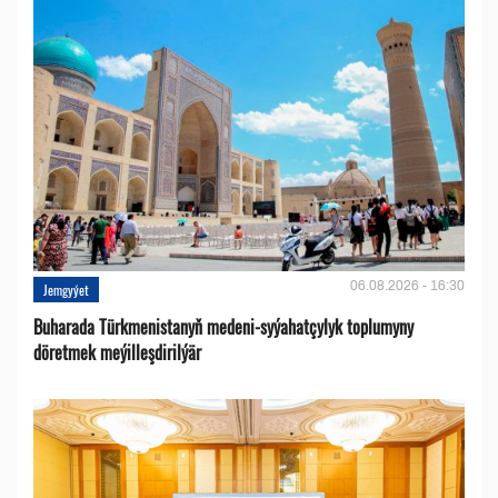
06.08.2026 - 16:30
Jemgyýet
Buharada Türkmenistanyň medeni-syýahatçylyk toplumyny
döretmek meýilleşdirilýär