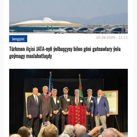
05.08.2026 - 11:11
Jemgyýet
Türkmen ilçisi JATA-nyň ýolbaşçysy bilen göni gatnawlary ýola
goýmagy maslahatlaşdy