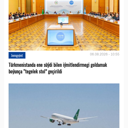
06.08.2026 - 10:55
Jemgyýet
Türkmenistanda ene süýdi bilen iýmitlendirmegi goldamak
boýunça “tegelek stol” geçirildi