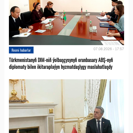
07.08.2026 - 17:57
Resmi habarlar
Türkmenistanyň DIM-niň ýolbaşçysynyň orunbasary ABŞ-nyň
diplomaty bilen ikitaraplaýyn hyzmatdaşlygy maslahatlaşdy