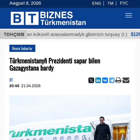
Awgust 8, 2026
ENG
TM
РУС
Toggl
navig
$12935,18
TDHÇMB
Buýan köküniň arassalanmadyk glisirrizin turşusy (t.)
Resmi habarlar
Türkmenistanyň Prezidenti sapar bilen
Gazagystana bardy
BT
20:46
21.04.2026