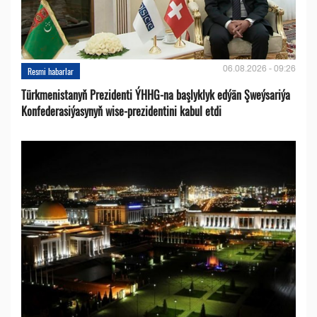
06.08.2026 - 09:26
Resmi habarlar
Türkmenistanyň Prezidenti ÝHHG-na başlyklyk edýän Şweýsariýa
Konfederasiýasynyň wise-prezidentini kabul etdi