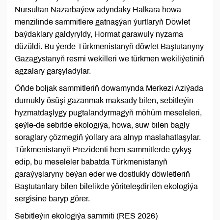
Nursultan Nazarbaýew adyndaky Halkara howa
menzilinde sammitlere gatnaşýan ýurtlaryň Döwlet
baýdaklary galdyryldy, Hormat garawuly nyzama
düzüldi. Bu ýerde Türkmenistanyň döwlet Baştutanyny
Gazagystanyň resmi wekilleri we türkmen wekiliýetiniň
agzalary garşyladylar.
Öňde boljak sammitleriň dowamynda Merkezi Aziýada
durnukly ösüşi gazanmak maksady bilen, sebitleýin
hyzmatdaşlygy pugtalandyrmagyň möhüm meseleleri,
şeýle-de sebitde ekologiýa, howa, suw bilen bagly
soraglary çözmegiň ýollary ara alnyp maslahatlaşylar.
Türkmenistanyň Prezidenti hem sammitlerde çykyş
edip, bu meseleler babatda Türkmenistanyň
garaýyşlaryny beýan eder we dostlukly döwletleriň
Baştutanlary bilen bilelikde ýöriteleşdirilen ekologiýa
sergisine baryp görer.
Sebitleýin ekologiýa sammiti (RES 2026)