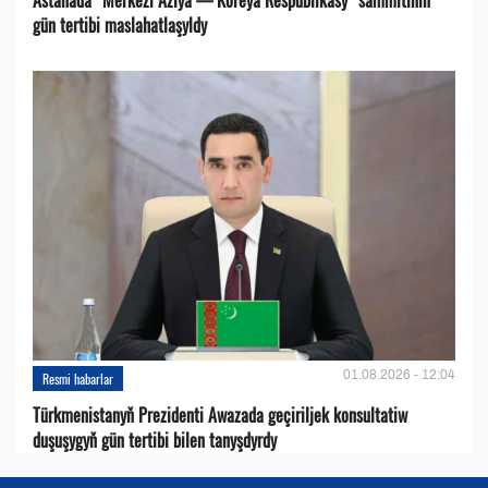
gün tertibi maslahatlaşyldy
01.08.2026 - 12:04
Resmi habarlar
Türkmenistanyň Prezidenti Awazada geçiriljek konsultatiw
duşuşygyň gün tertibi bilen tanyşdyrdy