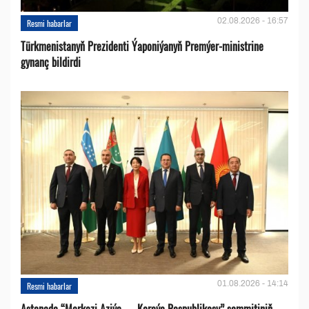
02.08.2026 - 16:57
Resmi habarlar
Türkmenistanyň Prezidenti Ýaponiýanyň Premýer-ministrine
gynanç bildirdi
01.08.2026 - 14:14
Resmi habarlar
Astanada “Merkezi Aziýa — Koreýa Respublikasy” sammitiniň