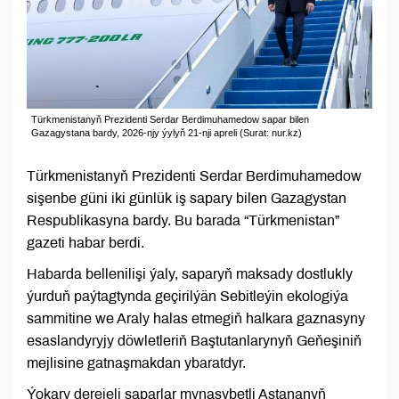
Türkmenistanyň Prezidenti Serdar Berdimuhamedow sapar bilen
Gazagystana bardy, 2026-njy ýylyň 21-nji apreli (Surat: nur.kz)
Türkmenistanyň Prezidenti Serdar Berdimuhamedow
sişenbe güni iki günlük iş sapary bilen Gazagystan
Respublikasyna bardy. Bu barada “Türkmenistan”
gazeti habar berdi.
Habarda bellenilişi ýaly, saparyň maksady dostlukly
ýurduň paýtagtynda geçirilýän Sebitleýin ekologiýa
sammitine we Araly halas etmegiň halkara gaznasyny
esaslandyryjy döwletleriň Baştutanlarynyň Geňeşiniň
mejlisine gatnaşmakdan ybaratdyr.
Ýokary derejeli saparlar mynasybetli Astananyň