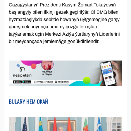
Gazagystanyň Prezidenti Kasym-Žomart Tokaýewiň
başlangyjy bilen ilkinji gezek geçirilýär. Ol BMG bilen
hyzmatdaşlykda sebitde howanyň üýtgemegine garşy
göreşmek boýunça umumy çözgütleri işläp
taýýarlamak üçin Merkezi Aziýa ýurtlarynyň Liderlerini
bir meýdançada jemlemäge gönükdirilendir.
BULARY HEM OKAŇ