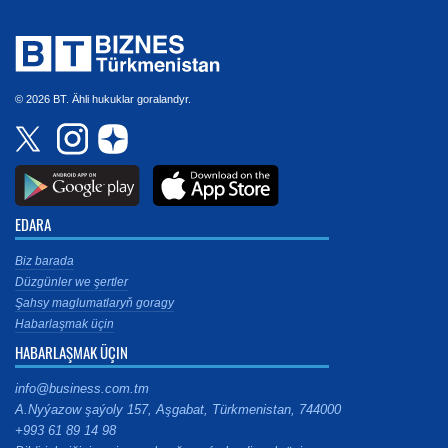
© 2026 BT. Ähli hukuklar goralandyr.
EDARA
Biz barada
Düzgünler we şertler
Şahsy maglumatlaryň goragy
Habarlaşmak üçin
HABARLAŞMAK ÜÇIN
info@business.com.tm
A.Nyýazow şaýoly 157, Aşgabat, Türkmenistan, 744000
+993 61 89 14 98