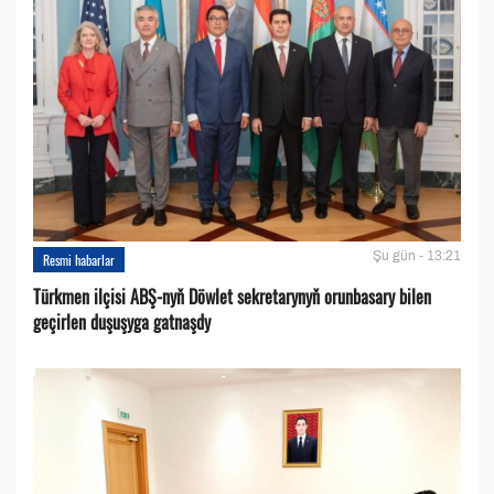
Şu gün - 13:21
Resmi habarlar
Türkmen ilçisi ABŞ-nyň Döwlet sekretarynyň orunbasary bilen
geçirlen duşuşyga gatnaşdy