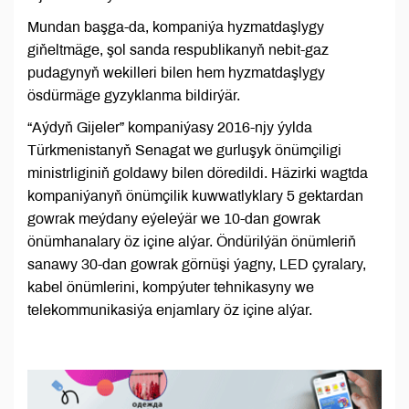
Mundan başga-da, kompaniýa hyzmatdaşlygy
giňeltmäge, şol sanda respublikanyň nebit-gaz
pudagynyň wekilleri bilen hem hyzmatdaşlygy
ösdürmäge gyzyklanma bildirýär.
“Aýdyň Gijeler” kompaniýasy 2016-njy ýylda
Türkmenistanyň Senagat we gurluşyk önümçiligi
ministrliginiň goldawy bilen döredildi. Häzirki wagtda
kompaniýanyň önümçilik kuwwatlyklary 5 gektardan
gowrak meýdany eýeleýär we 10-dan gowrak
önümhanalary öz içine alýar. Öndürilýän önümleriň
sanawy 30-dan gowrak görnüşi ýagny, LED çyralary,
kabel önümlerini, kompýuter tehnikasyny we
telekommunikasiýa enjamlary öz içine alýar.