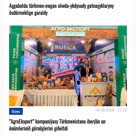
Aşgabatda türkmen-owgan söwda-ykdysady gatnaşyklaryny
ösdürmeklige garaldy
05.08.2026 - 11:02
Biznes
“AgroEksport” kompaniýasy Türkmenistana iberýän un
önümleriniň görnüşlerini giňeltdi