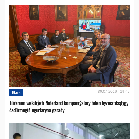
30.07.2026 - 19:45
Biznes
Türkmen wekiliýeti Niderland kompaniýalary bilen hyzmatdaşlygy
ösdürmegiň ugurlaryna garady