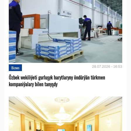
28.07.2026 - 16:53
Biznes
Özbek wekiliýeti gurluşyk harytlaryny öndürýän türkmen
kompaniýalary bilen tanyşdy