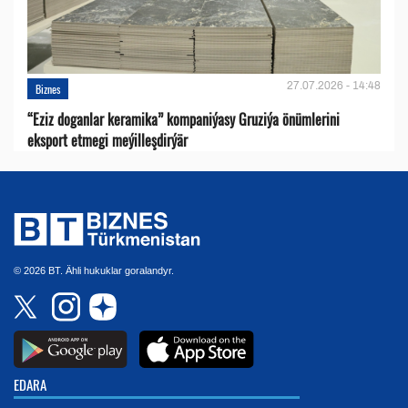
27.07.2026 - 14:48
Biznes
“Eziz doganlar keramika” kompaniýasy Gruziýa önümlerini
eksport etmegi meýilleşdirýär
© 2026 BT. Ähli hukuklar goralandyr.
EDARA