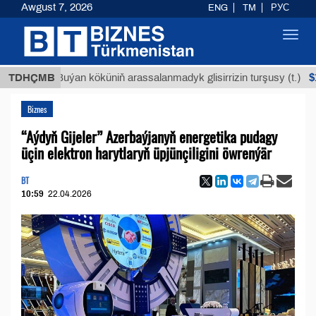
Awgust 7, 2026
ENG
TM
РУС
Toggl
navig
$12935,1
TDHÇMB
Buýan köküniň arassalanmadyk glisirrizin turşusy (t.)
Biznes
“Aýdyň Gijeler” Azerbaýjanyň energetika pudagy
üçin elektron harytlaryň üpjünçiligini öwrenýär
BT
10:59
22.04.2026