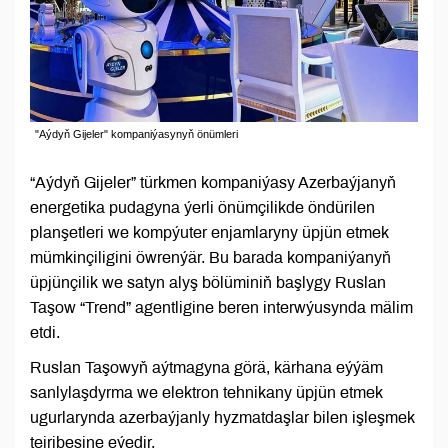
"Aýdyň Gijeler" kompaniýasynyň önümleri
“Aýdyň Gijeler” türkmen kompaniýasy Azerbaýjanyň
energetika pudagyna ýerli önümçilikde öndürilen
planşetleri we kompýuter enjamlaryny üpjün etmek
mümkinçiligini öwrenýär. Bu barada kompaniýanyň
üpjünçilik we satyn alyş bölüminiň başlygy Ruslan
Taşow “Trend” agentligine beren interwýusynda mälim
etdi.
Ruslan Taşowyň aýtmagyna görä, kärhana eýýäm
sanlylaşdyrma we elektron tehnikany üpjün etmek
ugurlarynda azerbaýjanly hyzmatdaşlar bilen işleşmek
tejribesine eýedir.