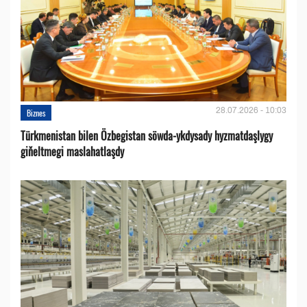
28.07.2026 - 10:03
Biznes
Türkmenistan bilen Özbegistan söwda-ykdysady hyzmatdaşlygy
giňeltmegi maslahatlaşdy