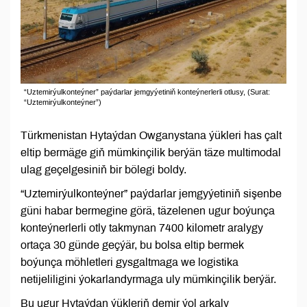
“Uztemirýulkonteýner” paýdarlar jemgyýetiniň konteýnerlerli otlusy, (Surat:
“Uztemirýulkonteýner”)
Türkmenistan Hytaýdan Owganystana ýükleri has çalt
eltip bermäge giň mümkinçilik berýän täze multimodal
ulag geçelgesiniň bir bölegi boldy.
“Uztemirýulkonteýner” paýdarlar jemgyýetiniň sişenbe
güni habar bermegine görä, täzelenen ugur boýunça
konteýnerlerli otly takmynan 7400 kilometr aralygy
ortaça 30 günde geçýär, bu bolsa eltip bermek
boýunça möhletleri gysgaltmaga we logistika
netijeliligini ýokarlandyrmaga uly mümkinçilik berýär.
Bu ugur Hytaýdan ýükleriň demir ýol arkaly