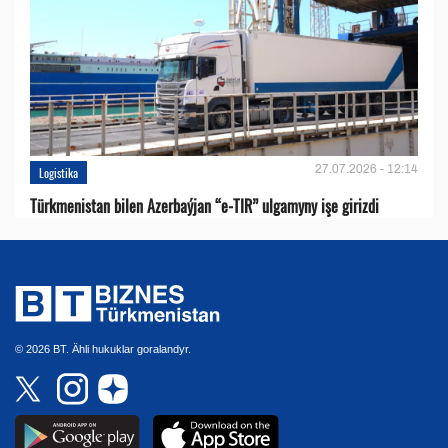
27.07.2026 - 12:14
Logistika
Türkmenistan bilen Azerbaýjan “e-TIR” ulgamyny işe girizdi
© 2026 BT. Ähli hukuklar goralandyr.