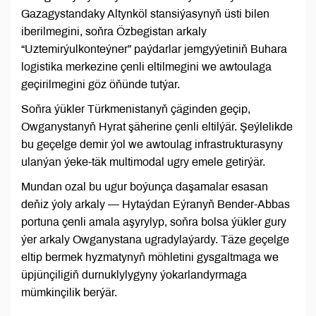
Gazagystandaky Altynköl stansiýasynyň üsti bilen
iberilmegini, soňra Özbegistan arkaly
“Uztemirýulkonteýner” paýdarlar jemgyýetiniň Buhara
logistika merkezine çenli eltilmegini we awtoulaga
geçirilmegini göz öňünde tutýar.
Soňra ýükler Türkmenistanyň çäginden geçip,
Owganystanyň Hyrat şäherine çenli eltilýär. Şeýlelikde
bu geçelge demir ýol we awtoulag infrastrukturasyny
ulanýan ýeke-täk multimodal ugry emele getirýär.
Mundan ozal bu ugur boýunça daşamalar esasan
deňiz ýoly arkaly — Hytaýdan Eýranyň Bender-Abbas
portuna çenli amala aşyrylyp, soňra bolsa ýükler gury
ýer arkaly Owganystana ugradylaýardy. Täze geçelge
eltip bermek hyzmatynyň möhletini gysgaltmaga we
üpjünçiligiň durnuklylygyny ýokarlandyrmaga
mümkinçilik berýär.