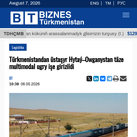
Awgust 7, 2026
ENG
TM
РУС
Toggl
navig
$12935,18
Buýan köküniň arassalanmadyk glisirrizin turşusy (t.)
TDHÇMB
Logistika
Türkmenistandan üstaşyr Hytaý–Owganystan täze
multimodal ugry işe girizildi
BT
10:38
06.05.2026