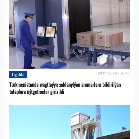
28.07.2026 - 16:40
Logistika
Türkmenistanda wagtlaýyn saklanylýan ammarlara bildirilýän
talaplara üýtgetmeler girizildi