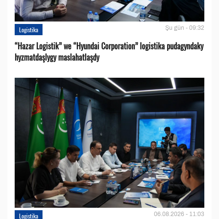
Şu gün - 09:32
Logistika
“Hazar Logistik” we “Hyundai Corporation” logistika pudagyndaky
hyzmatdaşlygy maslahatlaşdy
06.08.2026 - 11:03
Logistika