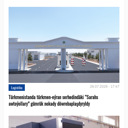
28.07.2026 - 17:47
Logistika
Türkmenistanda türkmen-eýran serhedindäki “Sarahs
awtoýollary” gümrük nokady döwrebaplaşdyryldy