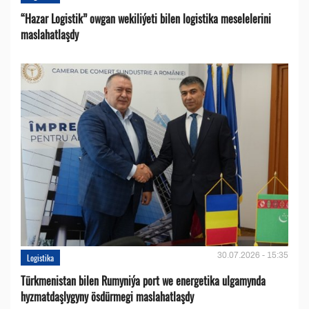
“Hazar Logistik” owgan wekiliýeti bilen logistika meselelerini
maslahatlaşdy
30.07.2026 - 15:35
Logistika
Türkmenistan bilen Rumyniýa port we energetika ulgamynda
hyzmatdaşlygyny ösdürmegi maslahatlaşdy