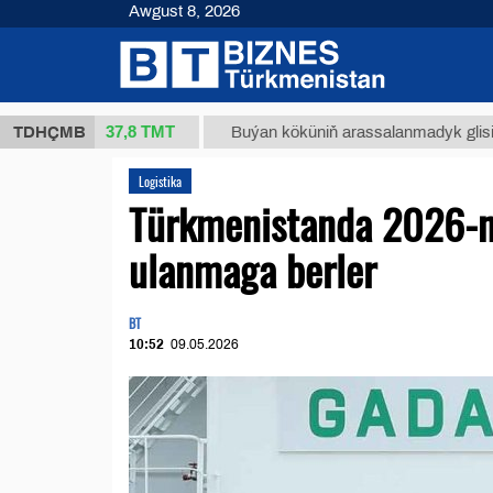
Awgust 8, 2026
37,8 ТМТ
(kg.)
TDHÇMB
Buýan köküniň arassalanmadyk glisirrizin tur
Logistika
Türkmenistanda 2026-nj
ulanmaga berler
BT
10:52
09.05.2026