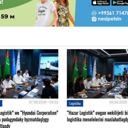
07.08.2026 - 09:32
06.08.2026 
Logistika
Logistik” we “Hyundai Corporation”
“Hazar Logistik” owgan wekiliýeti bi
ka pudagyndaky hyzmatdaşlygy
logistika meselelerini maslahatlaşd
tlaşdy