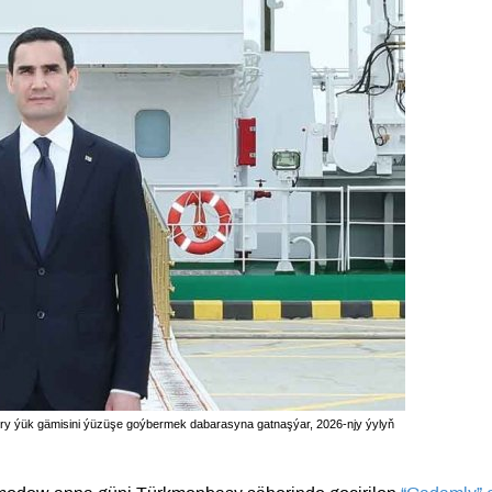
y ýük gämisini ýüzüşe goýbermek dabarasyna gatnaşýar, 2026-njy ýylyň