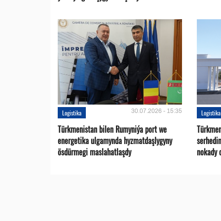
30.07.2026 - 15:35
Logistika
Logistika
Türkmenistan bilen Rumyniýa port we
Türkmen
energetika ulgamynda hyzmatdaşlygyny
serhedi
ösdürmegi maslahatlaşdy
nokady 