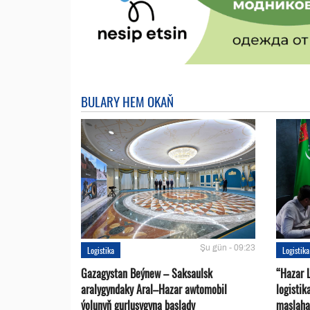
BULARY HEM OKAŇ
Şu gün - 09:23
Logistika
Logistika
Gazagystan Beýnew – Saksaulsk
“Hazar 
aralygyndaky Aral–Hazar awtomobil
logisti
ýolunyň gurluşygyna başlady
maslaha