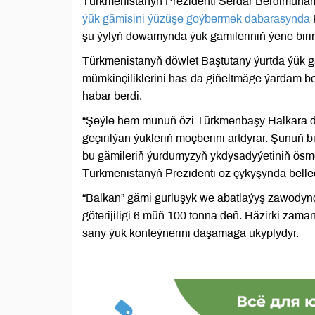
Türkmenistanyň Prezidenti Serdar Berdimuha
ýük gämisini ýüzüşe goýbermek dabarasynda
şu ýylyň dowamynda ýük gämileriniň ýene birin
Türkmenistanyň döwlet Baştutany ýurtda ýük gä
mümkinçiliklerini has-da giňeltmäge ýardam b
habar berdi.
“Şeýle hem munuň özi Türkmenbaşy Halkara deň
geçirilýän ýükleriň möçberini artdyrar. Şunuň 
bu gämileriň ýurdumyzyň ykdysadyýetiniň ösm
Türkmenistanyň Prezidenti öz çykyşynda belle
“Balkan” gämi gurluşyk we abatlaýyş zawodynd
göterijiligi 6 müň 100 tonna deň. Häzirki zaman
sany ýük konteýnerini daşamaga ukyplydyr.