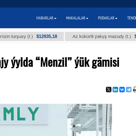
HABARLAR
MAKALALAR
PUDAKLAR
TEND
$12935,18
$300
şusy (t.)
Az kükürtli ýakyş mazudy (t.)
y ýylda “Menzil” ýük gämisi