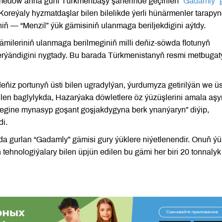
medow anna güni Türkmenbaşy şäherinde geçirilen
“Gadamly” 
Koreýaly hyzmatdaşlar bilen bilelikde ýerli hünärmenler tarapy
iň — “Menzil” ýük gämisiniň ulanmaga beriljekdigini aýtdy.
mileriniň ulanmaga berilmeginiň milli deňiz-söwda flotunyň
erýändigini nygtady. Bu barada Türkmenistanyň resmi metbugat
iz portunyň üsti bilen ugradylýan, ýurdumyza getirilýän we üs
bilen baglylykda, Hazarýaka döwletlere öz ýüzüşlerini amala aşy
egine mynasyp goşant goşjakdygyna berk ynanýaryn” diýip,
di.
a gurlan “Gadamly” gämisi gury ýüklere niýetlenendir. Onuň ýü
 tehnologiýalary bilen üpjün edilen bu gämi her biri 20 tonnaly