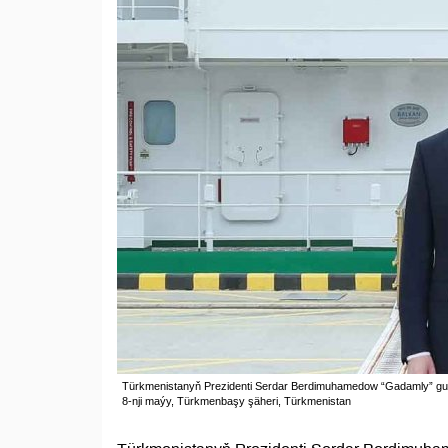
Türkmenistanyň Prezidenti Serdar Berdimuhamedow “Gadamly” gur
8-nji maýy, Türkmenbaşy şäheri, Türkmenistan