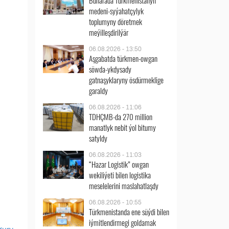
Buharada Türkmenistanyň
medeni-syýahatçylyk
toplumyny döretmek
meýilleşdirilýär
06.08.2026 - 13:50
Aşgabatda türkmen-owgan
söwda-ykdysady
gatnaşyklaryny ösdürmeklige
garaldy
06.08.2026 - 11:06
TDHÇMB-da 270 million
manatlyk nebit ýol bitumy
satyldy
06.08.2026 - 11:03
“Hazar Logistik” owgan
wekiliýeti bilen logistika
meselelerini maslahatlaşdy
06.08.2026 - 10:55
Türkmenistanda ene süýdi bilen
iýmitlendirmegi goldamak