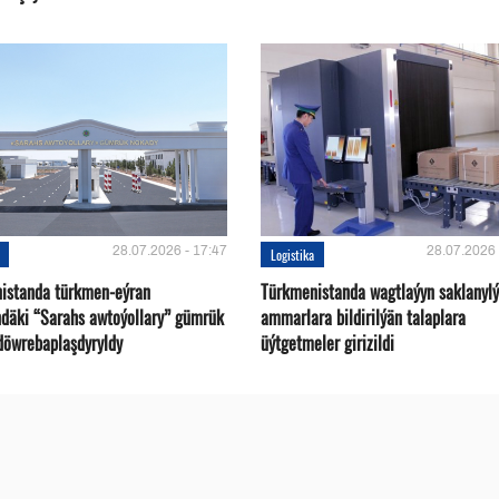
28.07.2026 - 17:47
28.07.2026 
Logistika
istanda türkmen-eýran
Türkmenistanda wagtlaýyn saklanyl
ndäki “Sarahs awtoýollary” gümrük
ammarlara bildirilýän talaplara
döwrebaplaşdyryldy
üýtgetmeler girizildi