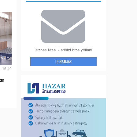
Biznes täzelikleriňizi bize ýollaň!
UGRATMAK
- 16:40
ýan