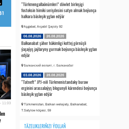
“Türkmengallaönümleri” döwlet birleşigi
fostoksin himiki serişdesini satyn almak boýunça
halkara bäsleşik yglan edýär
Aşgabat, Arçabil Şaýoly 92
06.08.2026
26.08.2026
Balkanabat şäher häkimligi kottej görnüşli
ýaşaýyş jaýlaryny gurmak boýunça bäsleşik yglan
edýär
Балканский велаят, г. Балканабат
03.08.2026
28.08.2026
“Tatneft” JPJ-niň Türkmenistandaky buraw
erginini arassalaýyş blogunyň kärendesi boýunça
bäsleşik yglan edýär
- 11:03
Türkmenistan, Balkan welaýaty, Balkanabat,
T.Satylow köçesi, 59
len
y
TÄZELIKLERIŇIZI ÝOLLAŇ