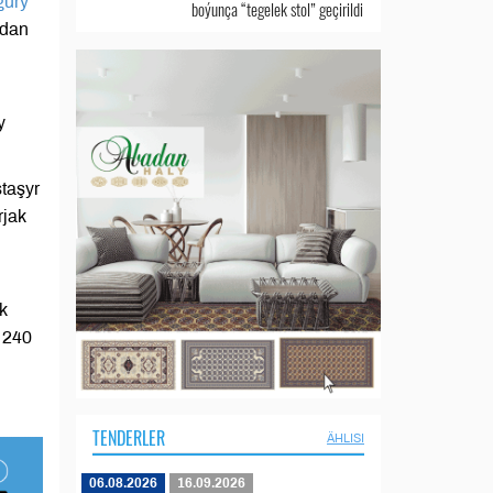
gury
boýunça “tegelek stol” geçirildi
ndan
y
taşyr
rjak
k
k 240
TENDERLER
ÄHLISI
06.08.2026
16.09.2026