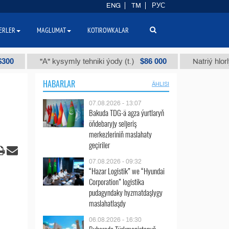
ENG
TM
РУС
ERLER
MAGLUMAT
KOTIROWKALAR
$86 000
"А" kysymly tehniki ýody (t.)
Natriý hlorly (nahar
HABARLAR
ÄHLISI
07.08.2026 - 13:07
Bakuda TDG-ä agza ýurtlaryň
öňdebaryjy seljeriş
merkezleriniň maslahaty
geçiriler
07.08.2026 - 09:32
“Hazar Logistik” we “Hyundai
Corporation” logistika
pudagyndaky hyzmatdaşlygy
maslahatlaşdy
06.08.2026 - 16:30