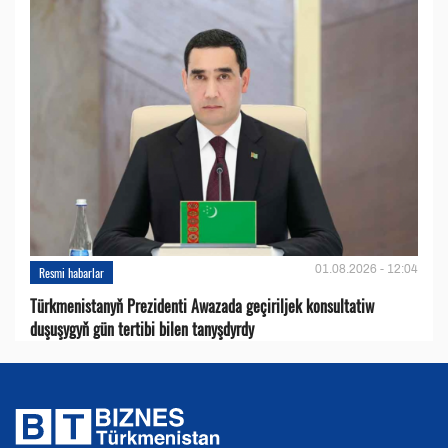
01.08.2026 - 12:04
Resmi habarlar
Türkmenistanyň Prezidenti Awazada geçiriljek konsultatiw
duşuşygyň gün tertibi bilen tanyşdyrdy