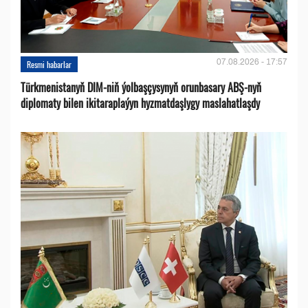
07.08.2026 - 17:57
Resmi habarlar
Türkmenistanyň DIM-niň ýolbaşçysynyň orunbasary ABŞ-nyň
diplomaty bilen ikitaraplaýyn hyzmatdaşlygy maslahatlaşdy