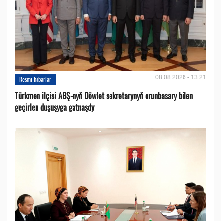
08.08.2026 - 13:21
Resmi habarlar
Türkmen ilçisi ABŞ-nyň Döwlet sekretarynyň orunbasary bilen
geçirlen duşuşyga gatnaşdy