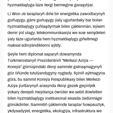
hyzmatdaşlyga täze itergi bermegine garaşylýar.
Li Won-Je taraplaryň diňe bir energetika zawodlarynyň
gurluşygy, gämi gurluşygy ýaly ugurlardaky bar bolan
hyzmatdaşlygy çuňlaşdyrmak bilen çäklenmän, eýsem
demir ýol ulagy, telekommunikasiýa we suw serişdeleri
ýaly täze ugurlarda hem hyzmatdaşlygy giňeltmegi
maksat edinýändiklerini aýtdy.
Şeýle hem diplomat saparyň dowamynda
Türkmenistanyň Prezidentiniň “Merkezi Aziýa —
Koreýa” görnüşindäki ilkinji sammite gatnaşmagynyň
göz öňünde tutulýandygyny nygtady. Ilçiniň aýtmagyna
görä, bu sammit Koreýa Respublikasy bilen Merkezi
Aziýa ýurtlarynyň arasynda ilkinji gezek geçiriljek
ýokary derejeli meýdança öwrüler we sebit döwletleri
bilen hyzmatdaşlygy institusional esasda ösdürmäge
gönükdiriler. Sammitiň çäklerinde taraplar howpsuzlyk,
ykdysadyýet, energetika, ekologiýa, infrastruktura we