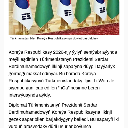
Türkmenistan bilen Koreýa Respublikasynyň döwlet baýdaklary
Koreýa Respublikasy 2026-njy ýylyň sentýabr aýynda
meýilleşdirilen Türkmenistanyň Prezidenti Serdar
Berdimuhamedowyň ilkinji saparyna düýpli taýýarlyk
görmegi maksat edinýär. Bu barada Koreýa
Respublikasynyň Türkmenistandaky ilçisi Li Won-Je
sişenbe güni çap edilen “nCa” neşirine beren
interwýusynda aýtdy.
Diplomat Türkmenistanyň Prezidenti Serdar
Berdimuhamedowyň Koreýa Respublikasyna ilkinji
gezek sapar bilen barjakdygyny belledi. Bu saparyň iki
ýurduň arasyndaky dürli ugurlar boýunça