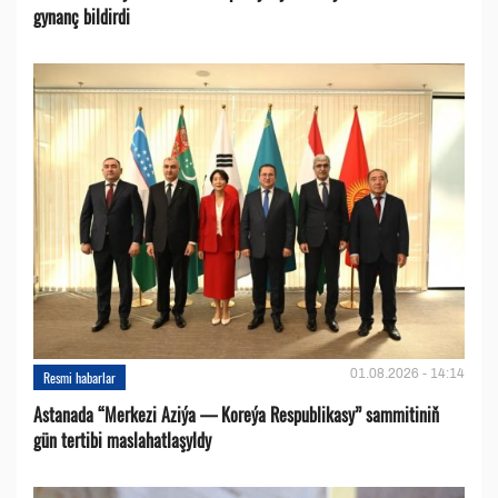
gynanç bildirdi
01.08.2026 - 14:14
Resmi habarlar
Astanada “Merkezi Aziýa — Koreýa Respublikasy” sammitiniň
gün tertibi maslahatlaşyldy