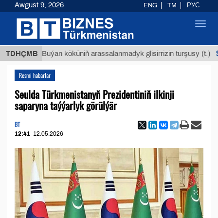
Awgust 9, 2026
ENG
TM
РУС
Toggl
navig
$12935
TDHÇMB
Buýan köküniň arassalanmadyk glisirrizin turşusy (t.)
Resmi habarlar
Seulda Türkmenistanyň Prezidentiniň ilkinji
saparyna taýýarlyk görülýär
BT
12:41
12.05.2026