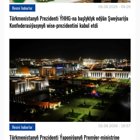
06.08.2026 - 09:26
Resmi habarlar
Türkmenistanyň Prezidenti ÝHHG-na başlyklyk edýän Şweýsariýa
Konfederasiýasynyň wise-prezidentini kabul etdi
02.08.2026 - 16:57
Resmi habarlar
Türkmenistanyň Prezidenti Ýaponiýanyň Premýer-ministrine