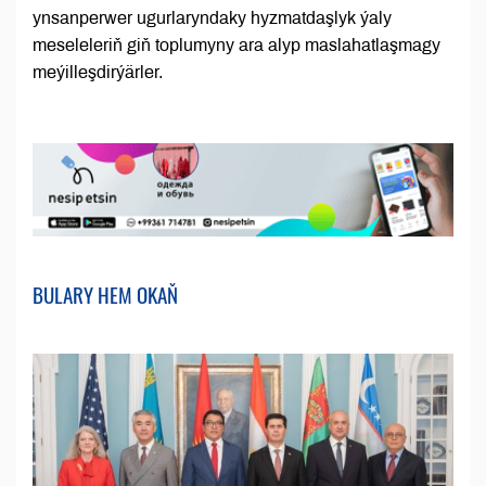
ynsanperwer ugurlaryndaky hyzmatdaşlyk ýaly
meseleleriň giň toplumyny ara alyp maslahatlaşmagy
meýilleşdirýärler.
BULARY HEM OKAŇ