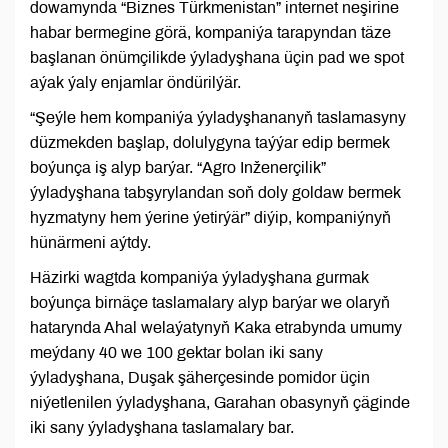
dowamynda “Biznes Türkmenistan” internet neşirine
habar bermegine görä, kompaniýa tarapyndan täze
başlanan önümçilikde ýyladyşhana üçin pad we spot
aýak ýaly enjamlar öndürilýär.
“Şeýle hem kompaniýa ýyladyşhananyň taslamasyny
düzmekden başlap, dolulygyna taýýar edip bermek
boýunça iş alyp barýar. “Agro Inženerçilik”
ýyladyşhana tabşyrylandan soň doly goldaw bermek
hyzmatyny hem ýerine ýetirýär” diýip, kompaniýnyň
hünärmeni aýtdy.
Häzirki wagtda kompaniýa ýyladyşhana gurmak
boýunça birnäçe taslamalary alyp barýar we olaryň
hatarynda Ahal welaýatynyň Kaka etrabynda umumy
meýdany 40 we 100 gektar bolan iki sany
ýyladyşhana, Duşak şäherçesinde pomidor üçin
niýetlenilen ýyladyşhana, Garahan obasynyň çäginde
iki sany ýyladyşhana taslamalary bar.