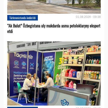
01.08.2026 - 09:38
Türkmenistanda öndürildi
“Ak Bulut” Özbegistana uly mukdarda asma potoloklaryny eksport
etdi