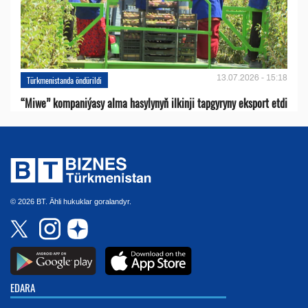
13.07.2026 - 15:18
Türkmenistanda öndürildi
“Miwe” kompaniýasy alma hasylynyň ilkinji tapgyryny eksport etdi
© 2026 BT. Ähli hukuklar goralandyr.
EDARA