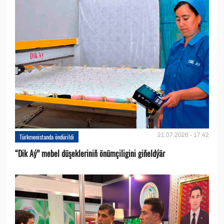
21.07.2026 - 17:42
Türkmenistanda öndürildi
“Dik Aý” mebel düşekleriniň önümçiligini giňeldýär