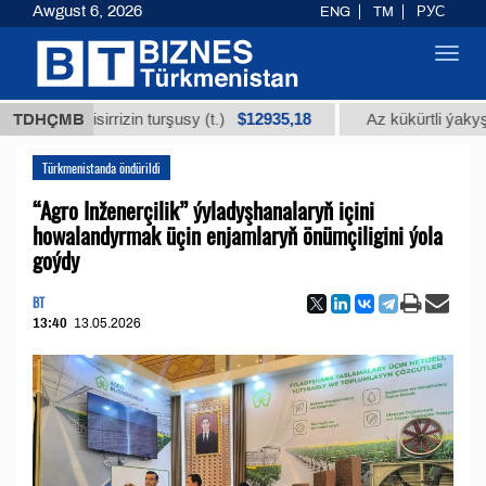
Awgust 6, 2026
ENG
TM
РУС
Toggl
navig
$12935,18
 glisirrizin turşusy (t.)
TDHÇMB
Az kükürtli ýakyş mazud
Türkmenistanda öndürildi
“Agro Inženerçilik” ýyladyşhanalaryň içini
howalandyrmak üçin enjamlaryň önümçiligini ýola
goýdy
BT
13:40
13.05.2026