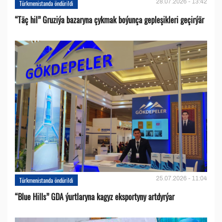
28.07.2026 - 13:42
Türkmenistanda öndürildi
“Täç hil” Gruziýa bazaryna çykmak boýunça gepleşikleri geçirýär
25.07.2026 - 11:04
Türkmenistanda öndürildi
“Blue Hills” GDA ýurtlaryna kagyz eksportyny artdyrýar