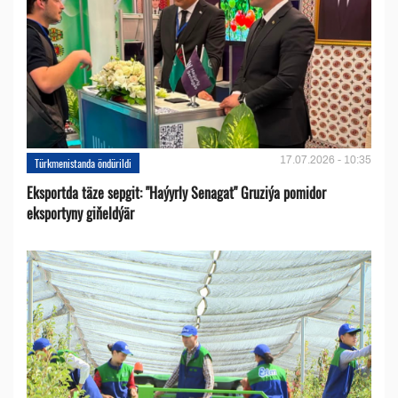
17.07.2026 - 10:35
Türkmenistanda öndürildi
Eksportda täze sepgit: "Haýyrly Senagat" Gruziýa pomidor
eksportyny giňeldýär