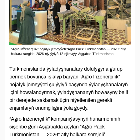
“Agro Inženerçilik” hojalyk jemgyýeti “Agro Pack Turkmenistan — 2026” atly
halkara sergide, 2026-njy ýylyň 12-nji maýy, Aşgabat, Türkmenistan
Türkmenistanda ýyladyşhanalary dolulygyna gurup
bermek boýunça iş alyp barýan “Agro Inženerçilik”
hojalyk jemgyýeti şu ýylyň başynda ýyladyşhanalaryň
içini howalandyrmak, ýyladyşhananyň howasyny belli
bir derejede saklamak üçin niýetlenilen gerekli
enjamlaryň önümçiligini ýola goýdy.
“Agro Inženerçilik” kompaniýasynyň hünärmeniniň
sişenbe güni Aşgabatda açylan “Agro Pack
Turkmenistan — 2026” atly halkara serginiň