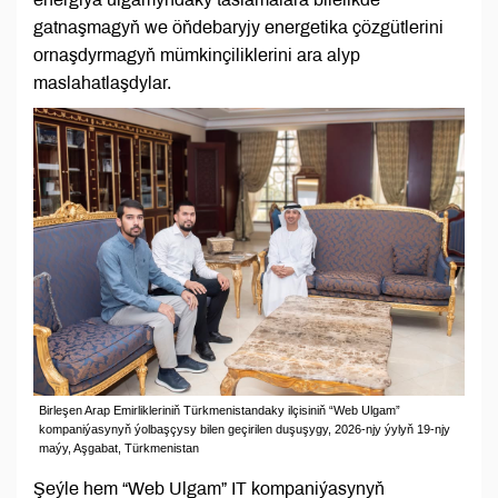
gatnaşmagyň we öňdebaryjy energetika çözgütlerini
ornaşdyrmagyň mümkinçiliklerini ara alyp
maslahatlaşdylar.
Birleşen Arap Emirlikleriniň Türkmenistandaky ilçisiniň “Web Ulgam”
kompaniýasynyň ýolbaşçysy bilen geçirilen duşuşygy, 2026-njy ýylyň 19-njy
maýy, Aşgabat, Türkmenistan
Şeýle hem “Web Ulgam” IT kompaniýasynyň