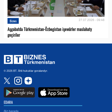
27.07.2026 - 09:48
Biznes
Aşgabatda Türkmenistan-Özbegistan işewürler maslahaty
geçiriler
© 2026 BT. Ähli hukuklar goralandyr.
EDARA
Biz barada