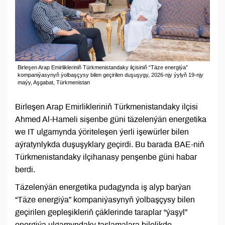
Birleşen Arap Emirlikleriniň Türkmenistandaky ilçisiniň “Täze energiýa”
kompaniýasynyň ýolbaşçysy bilen geçirilen duşuşygy, 2026-njy ýylyň 19-njy
maýy, Aşgabat, Türkmenistan
Birleşen Arap Emirlikleriniň Türkmenistandaky ilçisi
Ahmed Al-Hameli sişenbe güni täzelenýän energetika
we IT ulgamynda ýöriteleşen ýerli işewürler bilen
aýratynlykda duşuşyklary geçirdi. Bu barada BAE-niň
Türkmenistandaky ilçihanasy penşenbe güni habar
berdi.
Täzelenýän energetika pudagynda iş alyp barýan
“Täze energiýa” kompaniýasynyň ýolbaşçysy bilen
geçirilen gepleşikleriň çäklerinde taraplar “ýaşyl”
energiýa ulgamyndaky taslamalara bilelikde