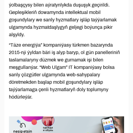
ýolbaşçysy bilen aýratynlykda duşuşyk geçirildi.
Gepleşikleriň dowamynda intellektual mobil
goşundylary we sanly hyzmatlary işläp taýýarlamak
ulgamynda hyzmatdaşlygyň geljegi boýunça pikir
alşyldy.
“Täze energiýa” kompaniýasy türkmen bazarynda
2015-nji ýyldan bäri iş alyp baryp, ol gün panelleriniň
taslamalaryny düzmek we gurnamak işi bilen
meşgullanýar. “Web Ulgam” IT kompaniýasy bolsa
sanly çözgütler ulgamynda web-sahypalary
döretmekden başlap mobil goşundylary işläp
taýýarlamaga çenli hyzmatlaryň doly toplumyny
hödürleýär.