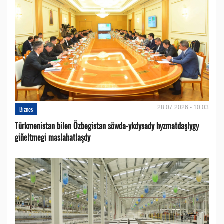
28.07.2026 - 10:03
Biznes
Türkmenistan bilen Özbegistan söwda-ykdysady hyzmatdaşlygy
giňeltmegi maslahatlaşdy