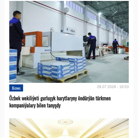
28.07.2026 - 16:53
Biznes
Özbek wekiliýeti gurluşyk harytlaryny öndürýän türkmen
kompaniýalary bilen tanyşdy