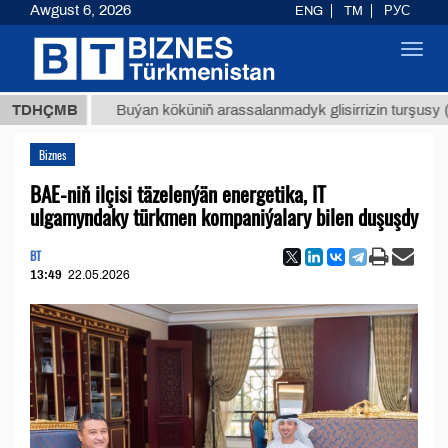
Awgust 6, 2026
ENG
TM
РУС
Toggl
navig
МТ
$12
TDHÇMB
Buýan köküniň arassalanmadyk glisirrizin turşusy (t.)
Biznes
BAE-niň ilçisi täzelenýän energetika, IT
ulgamyndaky türkmen kompaniýalary bilen duşuşdy
BT
13:49
22.05.2026