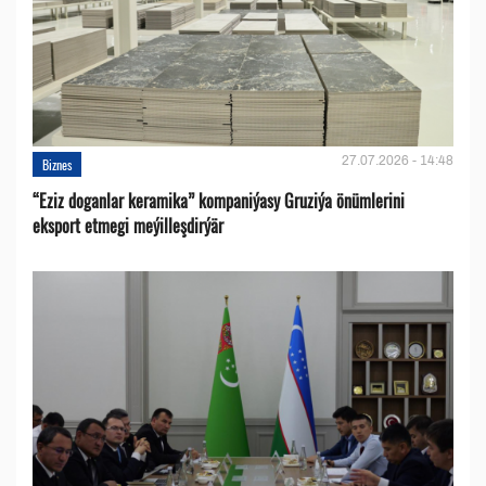
27.07.2026 - 14:48
Biznes
“Eziz doganlar keramika” kompaniýasy Gruziýa önümlerini
eksport etmegi meýilleşdirýär