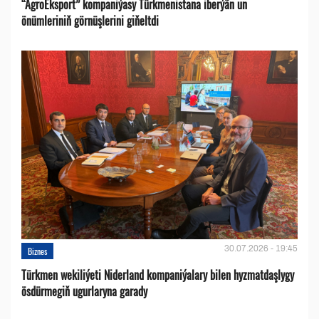
“AgroEksport” kompaniýasy Türkmenistana iberýän un
önümleriniň görnüşlerini giňeltdi
30.07.2026 - 19:45
Biznes
Türkmen wekiliýeti Niderland kompaniýalary bilen hyzmatdaşlygy
ösdürmegiň ugurlaryna garady