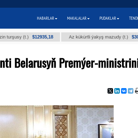
HABARLAR
MAKALALAR
PUDAKLAR
TEND
$12935,18
$300
usy (t.)
Az kükürtli ýakyş mazudy (t.)
nti Belarusyň Premýer-ministrin