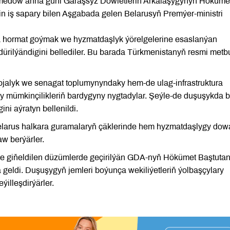
medow anna güni Garaşsyz Döwletleriň Arkalaşygynyň Höküme
in iş sapary bilen Aşgabada gelen Belarusyň Premýer-ministri
 hormat goýmak we hyzmatdaşlyk ýörelgelerine esaslanýan
dürilýändigini bellediler. Bu barada Türkmenistanyň resmi metb
jalyk we senagat toplumynyndaky hem-de ulag-infrastruktura
mümkinçilikleriň bardygyny nygtadylar. Şeýle-de duşuşykda b
i aýratyn bellenildi.
 Belarus halkara guramalaryň çäklerinde hem hyzmatdaşlygy do
aw berýärler.
we giňeldilen düzümlerde geçirilýän GDA-nyň Hökümet Baştutan
geldi. Duşuşygyň jemleri boýunça wekiliýetleriň ýolbaşçylary
illeşdirýärler.