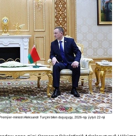
ýer-ministri Aleksandr Turçini bilen duşuşygy, 2026-njy ýylyö 22-nji