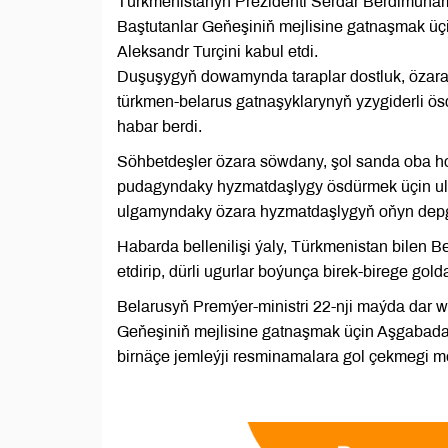
Türkmenistanyň Prezidenti Serdar Berdimuha
Baştutanlar Geňeşiniň mejlisine gatnaşmak üç
Aleksandr Turçini kabul etdi.
Duşuşygyň dowamynda taraplar dostluk, özara
türkmen-belarus gatnaşyklarynyň yzygiderli ös
habar berdi.
Söhbetdeşler özara söwdany, şol sanda oba ho
pudagyndaky hyzmatdaşlygy ösdürmek üçin uly 
ulgamyndaky özara hyzmatdaşlygyň oňyn depgin
Habarda bellenilişi ýaly, Türkmenistan bilen
etdirip, dürli ugurlar boýunça birek-birege gold
Belarusyň Premýer-ministri 22-nji maýda dar 
Geňeşiniň mejlisine gatnaşmak üçin Aşgabada 
birnäçe jemleýji resminamalara gol çekmegi meý