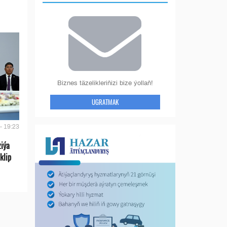
Biznes täzelikleriňizi bize ýollaň!
UGRATMAK
- 19:23
ziýa
klip