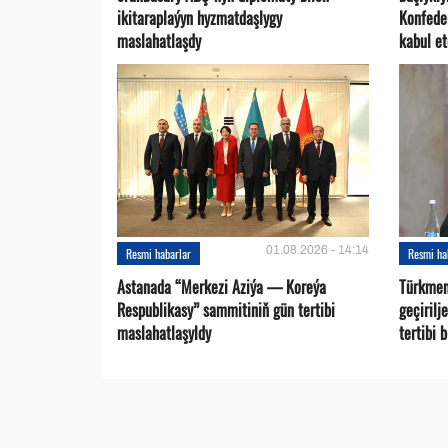
ikitaraplaýyn hyzmatdaşlygy
Konfede
maslahatlaşdy
kabul et
01.08.2026 - 14:14
Resmi habarlar
Resmi ha
Astanada “Merkezi Aziýa — Koreýa
Türkmen
Respublikasy” sammitiniň gün tertibi
geçirilj
maslahatlaşyldy
tertibi 