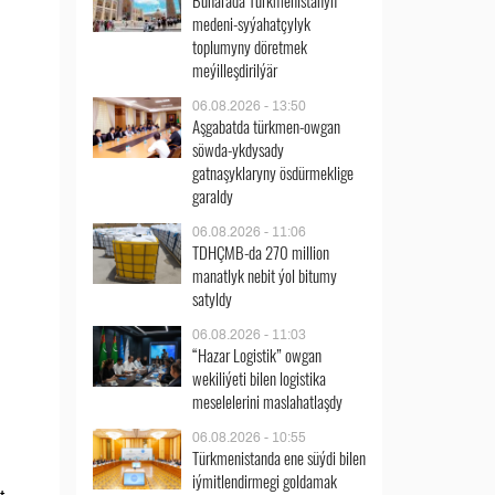
Buharada Türkmenistanyň
medeni-syýahatçylyk
toplumyny döretmek
meýilleşdirilýär
06.08.2026 - 13:50
Aşgabatda türkmen-owgan
söwda-ykdysady
gatnaşyklaryny ösdürmeklige
garaldy
06.08.2026 - 11:06
TDHÇMB-da 270 million
manatlyk nebit ýol bitumy
satyldy
06.08.2026 - 11:03
“Hazar Logistik” owgan
wekiliýeti bilen logistika
meselelerini maslahatlaşdy
06.08.2026 - 10:55
Türkmenistanda ene süýdi bilen
iýmitlendirmegi goldamak