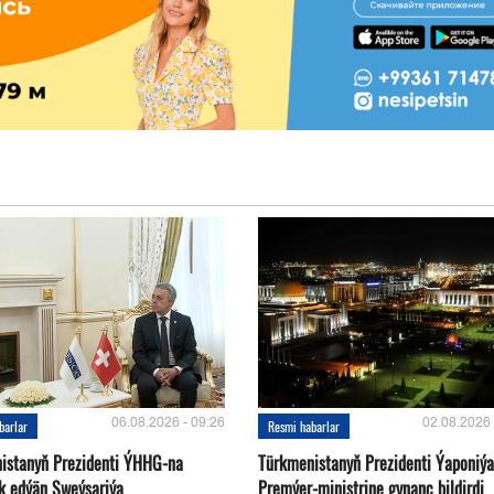
06.08.2026 - 09:26
02.08.2026 
barlar
Resmi habarlar
istanyň Prezidenti ÝHHG-na
Türkmenistanyň Prezidenti Ýaponiý
yk edýän Şweýsariýa
Premýer-ministrine gynanç bildirdi