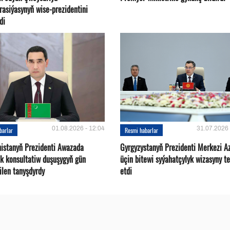
rasiýasynyň wise-prezidentini
di
01.08.2026 - 12:04
31.07.2026 
barlar
Resmi habarlar
istanyň Prezidenti Awazada
Gyrgyzystanyň Prezidenti Merkezi A
ek konsultatiw duşuşygyň gün
üçin bitewi syýahatçylyk wizasyny te
bilen tanyşdyrdy
etdi