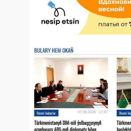
BULARY HEM OKAŇ
07.08.2026 - 17:57
Resmi habarlar
Resmi ha
Türkmenistanyň DIM-niň ýolbaşçysynyň
Türkmen
orunbasary ABŞ-nyň diplomaty bilen
başlykl