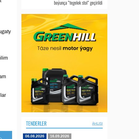
t
boýunça “tegelek stol” geçirildi
ugaty
ilim
wam
lar
TENDERLER
ÄHLISI
06.08.2026
16.09.2026