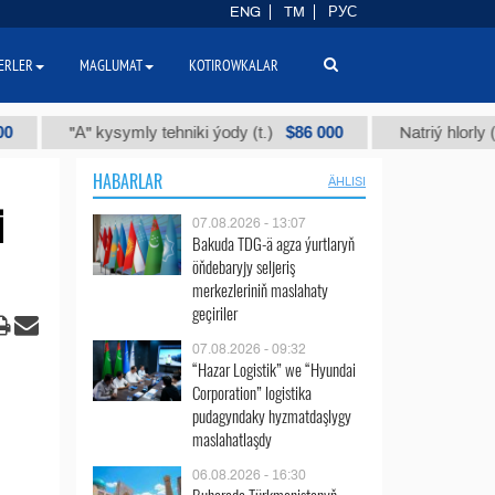
ENG
TM
РУС
ERLER
MAGLUMAT
KOTIROWKALAR
$86 000
"А" kysymly tehniki ýody (t.)
Natriý hlorly (nahar 
HABARLAR
ÄHLISI
i
07.08.2026 - 13:07
Bakuda TDG-ä agza ýurtlaryň
öňdebaryjy seljeriş
merkezleriniň maslahaty
geçiriler
07.08.2026 - 09:32
“Hazar Logistik” we “Hyundai
Corporation” logistika
pudagyndaky hyzmatdaşlygy
maslahatlaşdy
06.08.2026 - 16:30