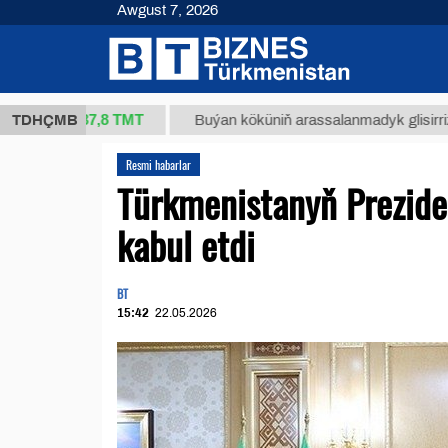
Awgust 7, 2026
37,8 ТМТ
(kg.)
TDHÇMB
Buýan köküniň arassalanmadyk glisirrizin turş
Resmi habarlar
Türkmenistanyň Prezide
kabul etdi
BT
15:42
22.05.2026