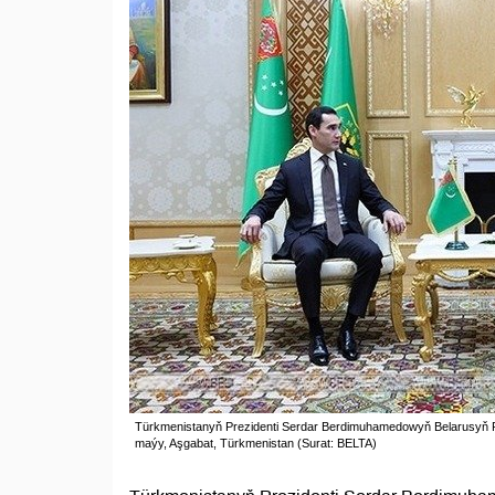
Türkmenistanyň Prezidenti Serdar Berdimuhamedowyň Belarusyň Prem
maýy, Aşgabat, Türkmenistan (Surat: BELTA)