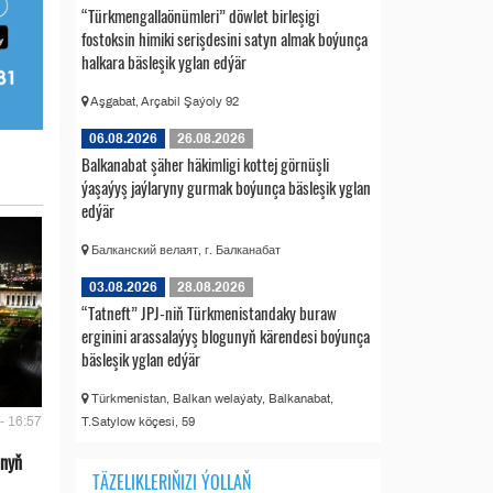
“Türkmengallaönümleri” döwlet birleşigi
fostoksin himiki serişdesini satyn almak boýunça
halkara bäsleşik yglan edýär
Aşgabat, Arçabil Şaýoly 92
06.08.2026
26.08.2026
Balkanabat şäher häkimligi kottej görnüşli
ýaşaýyş jaýlaryny gurmak boýunça bäsleşik yglan
edýär
Балканский велаят, г. Балканабат
03.08.2026
28.08.2026
“Tatneft” JPJ-niň Türkmenistandaky buraw
erginini arassalaýyş blogunyň kärendesi boýunça
bäsleşik yglan edýär
Türkmenistan, Balkan welaýaty, Balkanabat,
- 16:57
T.Satylow köçesi, 59
anyň
TÄZELIKLERIŇIZI ÝOLLAŇ