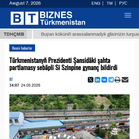
Awgust 7, 2026
ENG
TM
РУС
Toggl
navig
 ТМТ
$
TDHÇMB
Buýan köküniň arassalanmadyk glisirrizin turşusy (t.)
Resmi habarlar
Türkmenistanyň Prezidenti Şansidäki şahta
partlamasy sebäpli Si Szinpine gynanç bildirdi
BT
14:07
24.05.2026