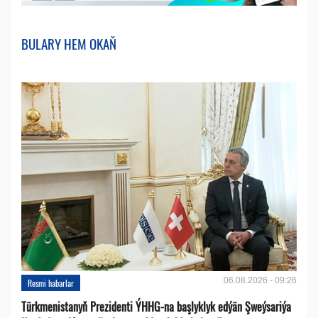
BULARY HEM OKAŇ
06.08.2026 - 09:26
Resmi habarlar
Türkmenistanyň Prezidenti ÝHHG-na başlyklyk edýän Şweýsariýa