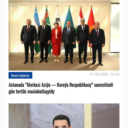
01.08.2026 - 14:14
Resmi habarlar
Astanada “Merkezi Aziýa — Koreýa Respublikasy” sammitiniň
gün tertibi maslahatlaşyldy