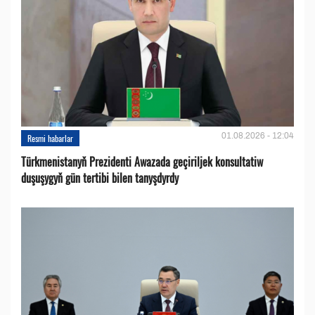
01.08.2026 - 12:04
Resmi habarlar
Türkmenistanyň Prezidenti Awazada geçiriljek konsultatiw
duşuşygyň gün tertibi bilen tanyşdyrdy