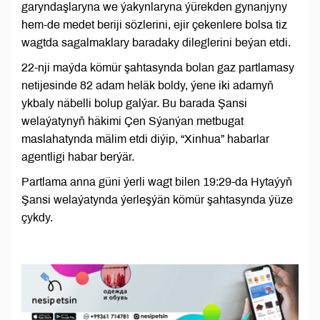
garyndaşlaryna we ýakynlaryna ýürekden gynanjyny
hem-de medet beriji sözlerini, ejir çekenlere bolsa tiz
wagtda sagalmaklary baradaky dileglerini beýan etdi.
22-nji maýda kömür şahtasynda bolan gaz partlamasy
netijesinde 82 adam heläk boldy, ýene iki adamyň
ykbaly näbelli bolup galýar. Bu barada Şansi
welaýatynyň häkimi Çen Sýanýan metbugat
maslahatynda mälim etdi diýip, “Xinhua” habarlar
agentligi habar berýär.
Partlama anna güni ýerli wagt bilen 19:29-da Hytaýyň
Şansi welaýatynda ýerleşýän kömür şahtasynda ýüze
çykdy.