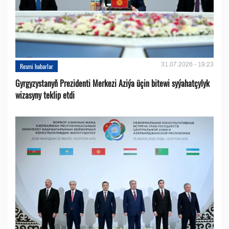
31.07.2026 - 19:23
Resmi habarlar
Gyrgyzystanyň Prezidenti Merkezi Aziýa üçin bitewi syýahatçylyk
wizasyny teklip etdi