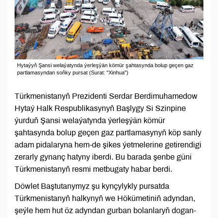
Hytaýyň Şansi welaýatynda ýerleşýän kömür şahtasynda bolup geçen gaz
partlamasyndan soňky pursat (Surat: "Xinhua")
Türkmenistanyň Prezidenti Serdar Berdimuhamedow
Hytaý Halk Respublikasynyň Başlygy Si Szinpine
ýurduň Şansi welaýatynda ýerleşýän kömür
şahtasynda bolup geçen gaz partlamasynyň köp sanly
adam pidalaryna hem-de şikes ýetmelerine getirendigi
zerarly gynanç hatyny iberdi. Bu barada şenbe güni
Türkmenistanyň resmi metbugaty habar berdi.
Döwlet Baştutanymyz şu kynçylykly pursatda
Türkmenistanyň halkynyň we Hökümetiniň adyndan,
şeýle hem hut öz adyndan gurban bolanlaryň dogan-