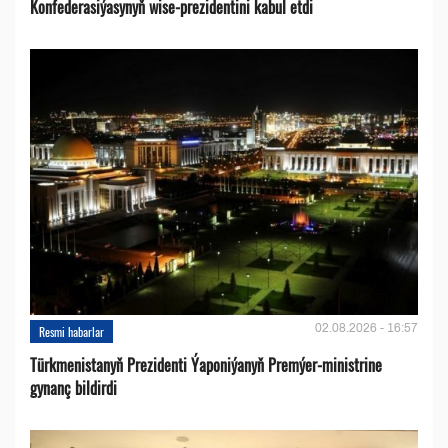
Konfederasiýasynyň wise-prezidentini kabul etdi
02.08.2026 - 16:57
Resmi habarlar
Türkmenistanyň Prezidenti Ýaponiýanyň Premýer-ministrine
gynanç bildirdi