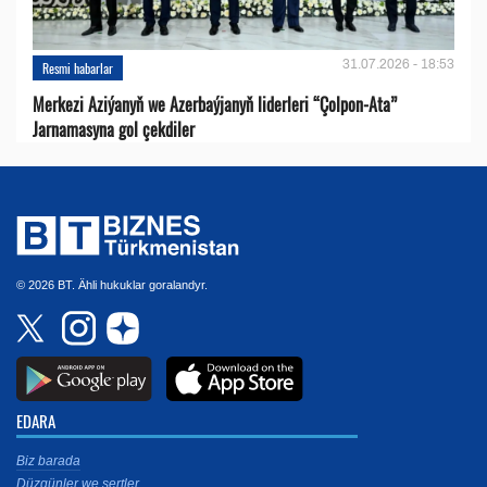
31.07.2026 - 18:53
Resmi habarlar
Merkezi Aziýanyň we Azerbaýjanyň liderleri “Çolpon-Ata”
Jarnamasyna gol çekdiler
© 2026 BT. Ähli hukuklar goralandyr.
EDARA
Biz barada
Düzgünler we şertler