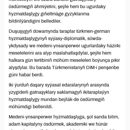
ösdürmegiň ähmiýetini, şeýle hem bu ugurdaky
hyzmatdaşlygy giňeltmäge gyzyklanma
bildirilýändigini bellediler.
Duşuşygyň dowamynda taraplar türkmen-german
hyzmatdaşlygynyň syýasy-diplomatik, söwda-
ykdysady we medeni-ynsanperwer ugurlardaky häzirki
meselelerini ara alyp maslahatlaşdylar, şeýle hem
halkara gün tertibiniň möhüm meseleleri boýunça pikir
alyşdylar. Bu barada Türkmenistanyň DIM-i penşenbe
güni habar berdi.
Iki ýurduň daşary syýasat edaralarynyň arasynda
yzygiderli gatnaşyklary saklamagyň ikitaraplaýyn
hyzmatdaşlygy mundan beýläk-de ösdürmegiň
möhümdigi bellenildi.
Medeni-ynsanperwer hyzmatdaşlyga, şol sanda bilim,
adam kapitalyny ösdürmek, akademiki we hünär