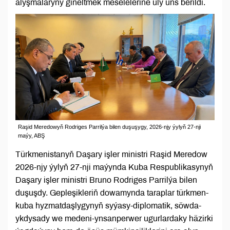
alyşmalaryny giňeltmek meselelerine uly üns berildi.
Raşid Meredowyň Rodriges Parrilýa bilen duşuşygy, 2026-njy ýylyň 27-nji
maýy, ABŞ
Türkmenistanyň Daşary işler ministri Raşid Meredow
2026-njy ýylyň 27-nji maýynda Kuba Respublikasynyň
Daşary işler ministri Bruno Rodriges Parrilýa bilen
duşuşdy. Gepleşikleriň dowamynda taraplar türkmen-
kuba hyzmatdaşlygynyň syýasy-diplomatik, söwda-
ykdysady we medeni-ynsanperwer ugurlardaky häzirki