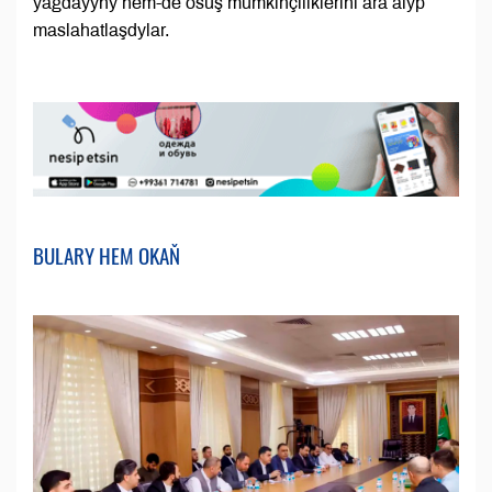
ýagdaýyny hem-de ösüş mümkinçiliklerini ara alyp
maslahatlaşdylar.
BULARY HEM OKAŇ