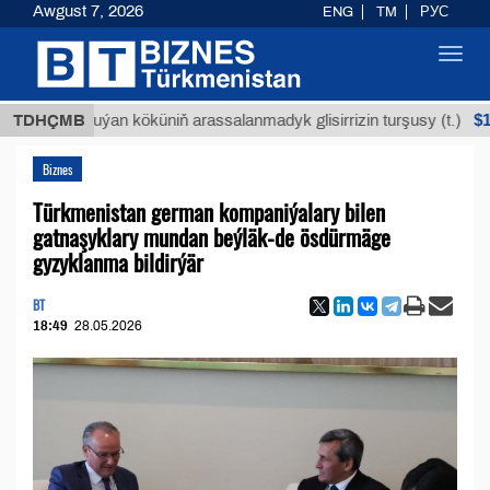
Awgust 7, 2026
ENG
TM
РУС
Toggl
navig
$12935,18
TDHÇMB
Buýan köküniň arassalanmadyk glisirrizin turşusy (t.)
Biznes
Türkmenistan german kompaniýalary bilen
gatnaşyklary mundan beýläk-de ösdürmäge
gyzyklanma bildirýär
BT
18:49
28.05.2026