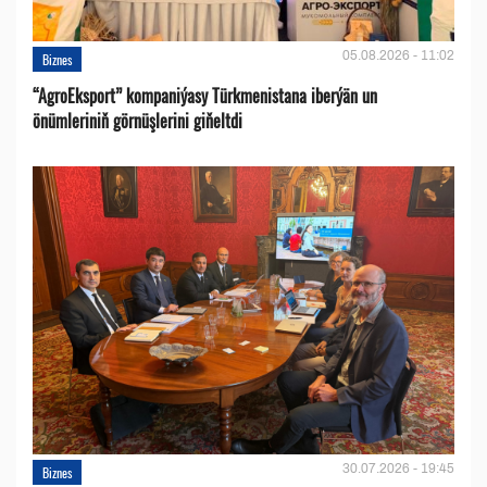
05.08.2026 - 11:02
Biznes
“AgroEksport” kompaniýasy Türkmenistana iberýän un
önümleriniň görnüşlerini giňeltdi
30.07.2026 - 19:45
Biznes