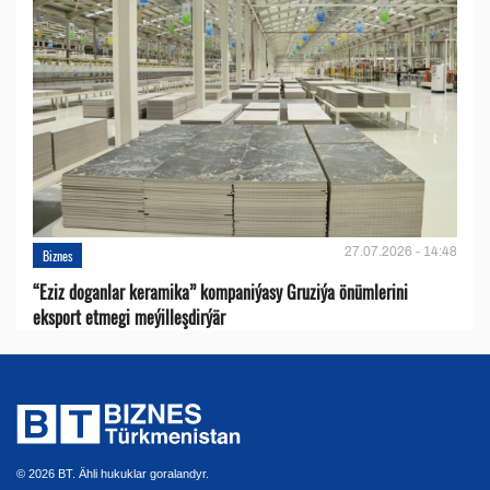
27.07.2026 - 14:48
Biznes
“Eziz doganlar keramika” kompaniýasy Gruziýa önümlerini
eksport etmegi meýilleşdirýär
© 2026 BT. Ähli hukuklar goralandyr.