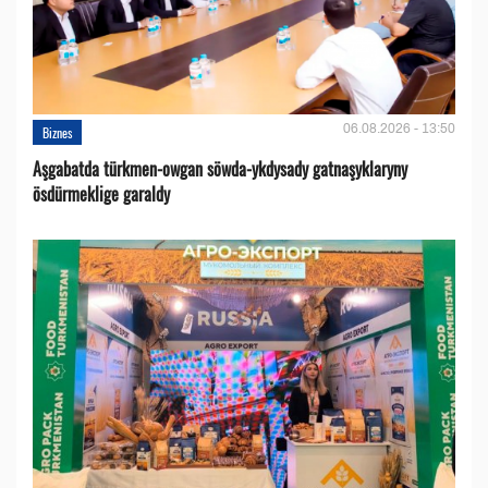
06.08.2026 - 13:50
Biznes
Aşgabatda türkmen-owgan söwda-ykdysady gatnaşyklaryny
ösdürmeklige garaldy