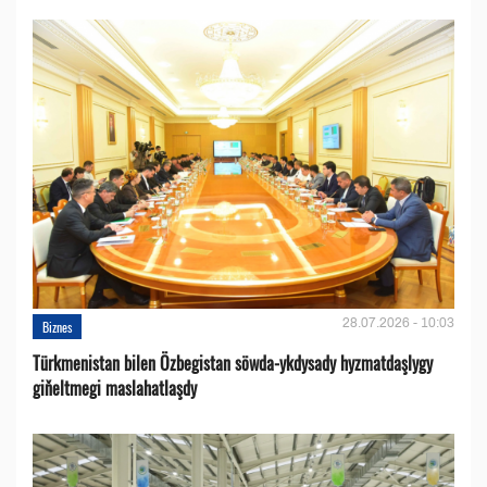
28.07.2026 - 10:03
Biznes
Türkmenistan bilen Özbegistan söwda-ykdysady hyzmatdaşlygy
giňeltmegi maslahatlaşdy