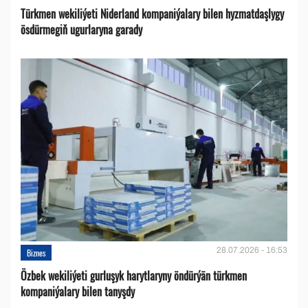
Türkmen wekiliýeti Niderland kompaniýalary bilen hyzmatdaşlygy
ösdürmegiň ugurlaryna garady
28.07.2026 - 16:53
Biznes
Özbek wekiliýeti gurluşyk harytlaryny öndürýän türkmen
kompaniýalary bilen tanyşdy