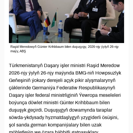
Raşid Meredowyň Günter Krihbbaum bilen duşuşygy, 2026-njy ýylyň 26-njy
maýy, ABŞ
Türkmenistanyň Daşary işler ministri Raşid Meredow
2026-njy ýylyň 26-njy maýynda BMG-niň Howpsuzlyk
Geňeşiniň ýokary derejeli açyk pikir alyşmalarynyň
çäklerinde Germaniýa Federatiw Respublikasynyň
Daşary işler federal ministrliginiň Ýewropa meseleleri
boýunça döwlet ministri Günter Krihbbaum bilen
duşuşyk geçirdi. Duşuşygyň dowamynda taraplar
söwda-ykdysady hyzmatdaşlygyň yzygiderli ösüşini,
şol sanda german kompaniýalary bilen uzak
möhletleýin we özara bähbitli gatnaşyklary