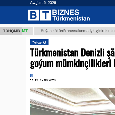
Awgust 6, 2026
,8 ТМТ
TDHÇMB
Buýan köküniň arassalanmadyk glisirrizin turşusy (t.)
Ykdysadyýet
Türkmenistan Denizli şä
goýum mümkinçilikleri 
BT
11:19
12.06.2026