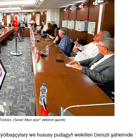
Türkiýe, (Surat:”Altyn asyr” elektron gazeti)
olbaşçylary we hususy pudagyň wekilleri Denizli şäherinde