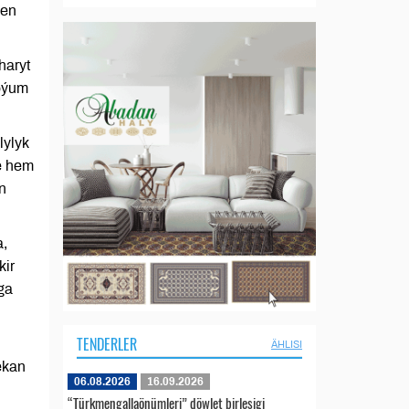
len
haryt
goýum
lylyk
e hem
n
a,
kir
ga
TENDERLER
ÄHLISI
ekan
06.08.2026
16.09.2026
“Türkmengallaönümleri” döwlet birleşigi