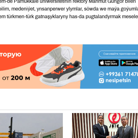
em-de Pamukkale uniwersitetiniň rektory Mahmut Güngör bilen
bilim, medeniýet, ynsanperwer ylymlar, söwda we maýa goýuml
em türkmen-türk gatnaşyklaryny has-da pugtalandyrmak meselel