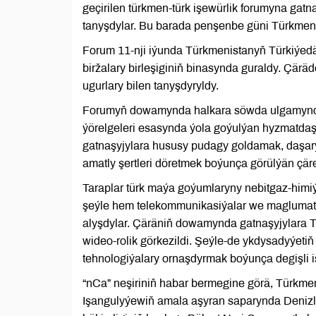
geçirilen türkmen-türk işewürlik forumyna ga
tanyşdylar. Bu barada penşenbe güni Türkmeni
Forum 11-nji iýunda Türkmenistanyň Türkiýedä
biržalary birleşiginiň binasynda guraldy. Çärä
ugurlary bilen tanyşdyryldy.
Forumyň dowamynda halkara söwda ulgamynda
ýörelgeleri esasynda ýola goýulýan hyzmatda
gatnaşyjylara hususy pudagy goldamak, daşar
amatly şertleri döretmek boýunça görülýän çär
Taraplar türk maýa goýumlaryny nebitgaz-himi
şeýle hem telekommunikasiýalar we maglumat t
alyşdylar. Çäräniň dowamynda gatnaşyjylara
wideo-rolik görkezildi. Şeýle-de ykdysadyýeti
tehnologiýalary ornaşdyrmak boýunça degişli iş
“nCa” neşiriniň habar bermegine görä, Türkmen
Işangulyýewiň amala aşyran saparynda Denizl