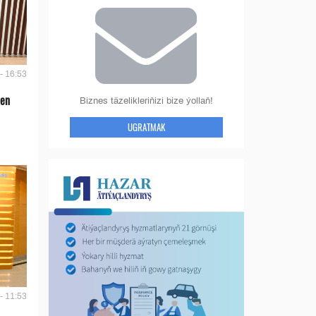
- 16:53
len
Biznes täzelikleriňizi bize ýollaň!
UGRATMAK
- 11:53