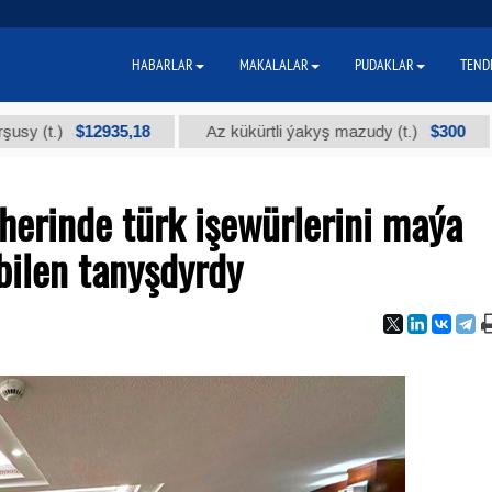
HABARLAR
MAKALALAR
PUDAKLAR
TEND
$12935,18
$300
Az kükürtli ýakyş mazudy (t.)
"А" k
herinde türk işewürlerini maýa
bilen tanyşdyrdy