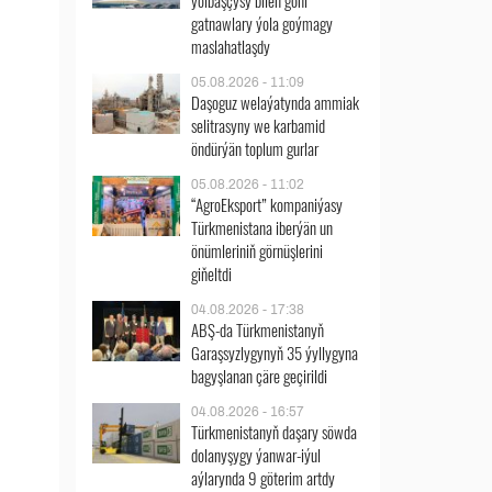
ýolbaşçysy bilen göni
gatnawlary ýola goýmagy
maslahatlaşdy
05.08.2026 - 11:09
Daşoguz welaýatynda ammiak
selitrasyny we karbamid
öndürýän toplum gurlar
05.08.2026 - 11:02
“AgroEksport” kompaniýasy
Türkmenistana iberýän un
önümleriniň görnüşlerini
giňeltdi
04.08.2026 - 17:38
ABŞ-da Türkmenistanyň
Garaşsyzlygynyň 35 ýyllygyna
bagyşlanan çäre geçirildi
04.08.2026 - 16:57
Türkmenistanyň daşary söwda
dolanyşygy ýanwar-iýul
aýlarynda 9 göterim artdy