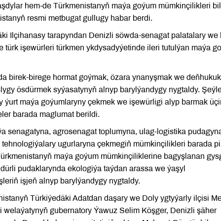
tnaşdylar hem-de Türkmenistanyň maýa goýum mümkinçilikleri bi
stanyň resmi metbugat gullugy habar berdi.
ki Ilçihanasy tarapyndan Denizli söwda-senagat palatalary we 
de türk işewürleri türkmen ykdysadyýetinde ileri tutulýan maýa 
 birek-birege hormat goýmak, özara ynanyşmak we deňhukuk
şlygy ösdürmek syýasatynyň alnyp barylýandygy nygtaldy. Şeýl
y ýurt maýa goýumlaryny çekmek we işewürligi alyp barmak üçi
eler barada maglumat berildi.
ýa senagatyna, agrosenagat toplumyna, ulag-logistika pudagyn
ehnologiýalary ugurlaryna çekmegiň mümkinçilikleri barada pi
 Türkmenistanyň maýa goýum mümkinçiliklerine bagyşlanan gys
ň dürli pudaklarynda ekologiýa taýdan arassa we ýaşyl
leriň işjeň alnyp barylýandygy nygtaldy.
istanyň Türkiýedäki Adatdan daşary we Doly ygtyýarly ilçisi M
i welaýatynyň gubernatory Ýawuz Selim Köşger, Denizli şäher