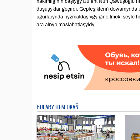
häkimliginiň başlygy Bülent Nuri Çawuşoglu h
duşuşyklar geçirdi. Gepleşikleriň dowamynda 
ugurlarynda hyzmatdaşlygy giňeltmek, şeýle h
ara alnyp maslahatlaşyldy.
BULARY HEM OKAŇ