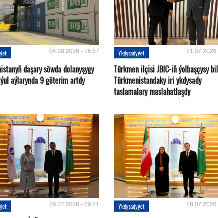
04.08.2026 - 16:57
31.07.2026 
ýet
Ykdysadyýet
istanyň daşary söwda dolanyşygy
Türkmen ilçisi JBIC-iň ýolbaşçysy bi
ýul aýlarynda 9 göterim artdy
Türkmenistandaky iri ykdysady
taslamalary maslahatlaşdy
29.07.2026 - 09:21
28.07.2026 
ýet
Ykdysadyýet