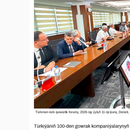
Türkmen-türk işewürlik forumy, 2026-njy ýylyň 11-nji iýuny, Denizli, 
Türkiýäniň 100-den gowrak kompaniýalarynyň ý