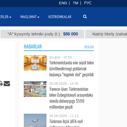
ENG
TM
РУС
ERLER
MAGLUMAT
KOTIROWKALAR
$86 000
ysymly tehniki ýody (t.)
Natriý hlorly (nahar duzy) (t
HABARLAR
ÄHLISI
Şu gün - 10:55
Türkmenistanda ene süýdi bilen
iýmitlendirmegi goldamak
boýunça “tegelek stol” geçirildi
05.08.2026 - 14:35
Ýanwar-iýun: Türkmenistan
bilen Özbegistanyň arasyndaky
söwda dolanyşygy $598
milliondan geçdi
05.08.2026 - 11:11
Türkmen ilçisi JATA-nyň