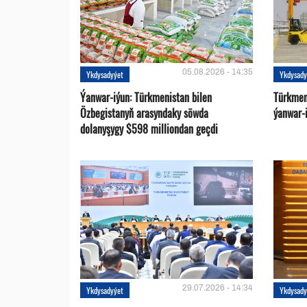
05.08.2026 - 14:35
Ykdysadyýet
Ykdysady
Ýanwar-iýun: Türkmenistan bilen
Türkmen
Özbegistanyň arasyndaky söwda
ýanwar-i
dolanyşygy $598 milliondan geçdi
29.07.2026 - 14:34
Ykdysadyýet
Ykdysady