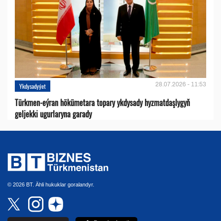
28.07.2026 - 11:53
Ykdysadyýet
Türkmen-eýran hökümetara topary ykdysady hyzmatdaşlygyň
geljekki ugurlaryna garady
© 2026 BT. Ähli hukuklar goralandyr.