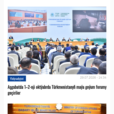
29.07.2026 - 14:34
Ykdysadyýet
Aşgabatda 1–2-nji oktýabrda Türkmenistanyň maýa goýum forumy
geçiriler