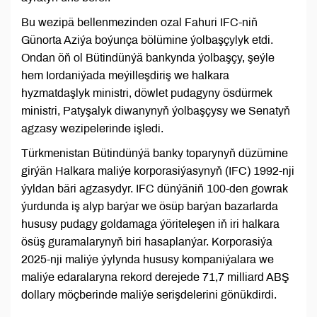
Bu wezipä bellenmezinden ozal Fahuri IFC-niň
Günorta Aziýa boýunça bölümine ýolbaşçylyk etdi.
Ondan öň ol Bütindünýä bankynda ýolbaşçy, şeýle
hem Iordaniýada meýilleşdiriş we halkara
hyzmatdaşlyk ministri, döwlet pudagyny ösdürmek
ministri, Patyşalyk diwanynyň ýolbaşçysy we Senatyň
agzasy wezipelerinde işledi.
Türkmenistan Bütindünýä banky toparynyň düzümine
girýän Halkara maliýe korporasiýasynyň (IFC) 1992-nji
ýyldan bäri agzasydyr. IFC dünýäniň 100-den gowrak
ýurdunda iş alyp barýar we ösüp barýan bazarlarda
hususy pudagy goldamaga ýöriteleşen iň iri halkara
ösüş guramalarynyň biri hasaplanýar. Korporasiýa
2025-nji maliýe ýylynda hususy kompaniýalara we
maliýe edaralaryna rekord derejede 71,7 milliard ABŞ
dollary möçberinde maliýe serişdelerini gönükdirdi.