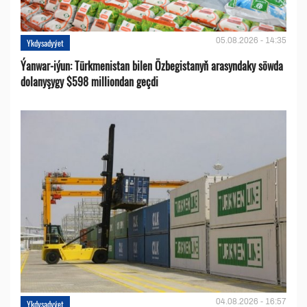
05.08.2026 - 14:35
Ykdysadyýet
Ýanwar-iýun: Türkmenistan bilen Özbegistanyň arasyndaky söwda
dolanyşygy $598 milliondan geçdi
04.08.2026 - 16:57
Ykdysadyýet