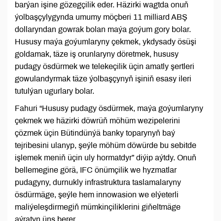
barýan işine gözegçilik eder. Häzirki wagtda onuň
ýolbaşçylygynda umumy möçberi 11 milliard ABŞ
dollaryndan gowrak bolan maýa goýum gory bolar.
Hususy maýa goýumlaryny çekmek, ykdysady ösüşi
goldamak, täze iş orunlaryny döretmek, hususy
pudagy ösdürmek we telekeçilik üçin amatly şertleri
gowulandyrmak täze ýolbaşçynyň işiniň esasy ileri
tutulýan ugurlary bolar.
Fahuri “Hususy pudagy ösdürmek, maýa goýumlaryny
çekmek we häzirki döwrüň möhüm wezipelerini
çözmek üçin Bütindünýä banky toparynyň baý
tejribesini ulanyp, şeýle möhüm döwürde bu sebitde
işlemek meniň üçin uly hormatdyr” diýip aýtdy. Onuň
bellemegine görä, IFC önümçilik we hyzmatlar
pudagyny, durnukly infrastruktura taslamalaryny
ösdürmäge, şeýle hem innowasion we elýeterli
maliýeleşdirmegiň mümkinçiliklerini giňeltmäge
aýratyn üns berer.