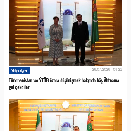
29.07.2026 - 09:21
Ykdysadyýet
Türkmenistan we ÝTÖB özara düşünişmek hakynda bäş Ähtnama
gol çekdiler