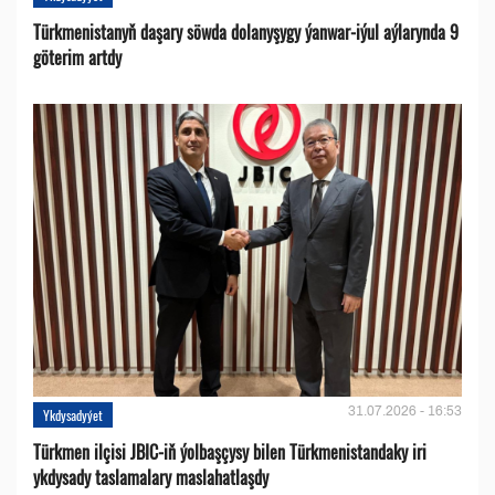
Türkmenistanyň daşary söwda dolanyşygy ýanwar-iýul aýlarynda 9
göterim artdy
31.07.2026 - 16:53
Ykdysadyýet
Türkmen ilçisi JBIC-iň ýolbaşçysy bilen Türkmenistandaky iri
ykdysady taslamalary maslahatlaşdy