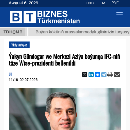
Awgust 6, 2026
ENG
TM
РУС
Toggl
navig
МТ
$12
TDHÇMB
Buýan köküniň arassalanmadyk glisirrizin turşusy (t.)
Ykdysadyýet
Ýakyn Gündogar we Merkezi Aziýa boýunça IFC-niň
täze Wise-prezidenti bellenildi
BT
11:16
02.07.2026