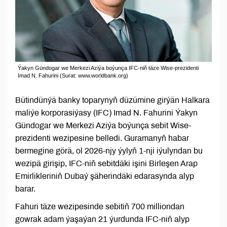
Ýakyn Gündogar we Merkezi Aziýa boýunça IFC-niň täze Wise-prezidenti
Imad N. Fahurini (Surat: www.worldbank.org)
Bütindünýä banky toparynyň düzümine girýän Halkara
maliýe korporasiýasy (IFC) Imad N. Fahurini Ýakyn
Gündogar we Merkezi Aziýa boýunça sebit Wise-
prezidenti wezipesine belledi. Guramanyň habar
bermegine görä, ol 2026-njy ýylyň 1-nji iýulyndan bu
wezipä girişip, IFC-niň sebitdäki işini Birleşen Arap
Emirlikleriniň Dubaý şäherindäki edarasynda alyp
barar.
Fahuri täze wezipesinde sebitiň 700 milliondan
gowrak adam ýaşaýan 21 ýurdunda IFC-niň alyp