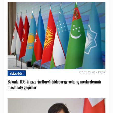
07.08.2026 - 13:07
Ykdysadyýet
Bakuda TDG-ä agza ýurtlaryň öňdebaryjy seljeriş merkezleriniň
maslahaty geçiriler