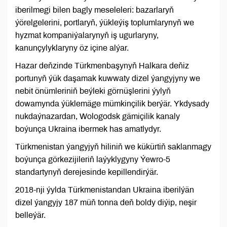
iberilmegi bilen bagly meseleleri: bazarlaryň
ýörelgelerini, portlaryň, ýükleýiş toplumlarynyň we
hyzmat kompaniýalarynyň iş ugurlaryny,
kanunçylyklaryny öz içine alýar.
Hazar deňzinde Türkmenbaşynyň Halkara deňiz
portunyň ýük daşamak kuwwaty dizel ýangyjyny we
nebit önümleriniň beýleki görnüşlerini ýylyň
dowamynda ýüklemäge mümkinçilik berýär. Ykdysady
nukdaýnazardan, Wologodsk gämiçilik kanaly
boýunça Ukraina ibermek has amatlydyr.
Türkmenistan ýangyjyň hiliniň we kükürtiň saklanmagy
boýunça görkezijileriň laýyklygyny Ýewro-5
standartynyň derejesinde kepillendirýär.
2018-nji ýylda Türkmenistandan Ukraina iberilýän
dizel ýangyjy 187 müň tonna deň boldy diýip, neşir
belleýär.