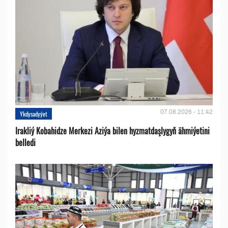
07.08.2026 - 11:42
Ykdysadyýet
Irakliý Kobahidze Merkezi Aziýa bilen hyzmatdaşlygyň ähmiýetini
belledi