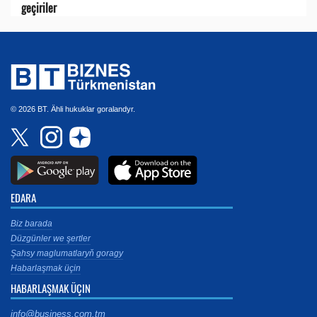
geçiriler
© 2026 BT. Ähli hukuklar goralandyr.
EDARA
Biz barada
Düzgünler we şertler
Şahsy maglumatlaryň goragy
Habarlaşmak üçin
HABARLAŞMAK ÜÇIN
info@business.com.tm