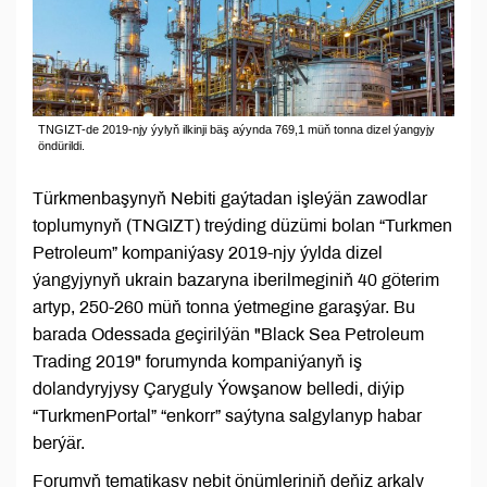
TNGIZT-de 2019-njy ýylyň ilkinji bäş aýynda 769,1 müň tonna dizel ýangyjy
öndürildi.
Türkmenbaşynyň Nebiti gaýtadan işleýän zawodlar
toplumynyň (TNGIZT) treýding düzümi bolan “Turkmen
Petroleum” kompaniýasy 2019-njy ýylda dizel
ýangyjynyň ukrain bazaryna iberilmeginiň 40 göterim
artyp, 250-260 müň tonna ýetmegine garaşýar. Bu
barada Odessada geçirilýän "Black Sea Petroleum
Trading 2019" forumynda kompaniýanyň iş
dolandyryjysy Çaryguly Ýowşanow belledi, diýip
“TurkmenPortal” “enkorr” saýtyna salgylanyp habar
berýär.
Forumyň tematikasy nebit önümleriniň deňiz arkaly