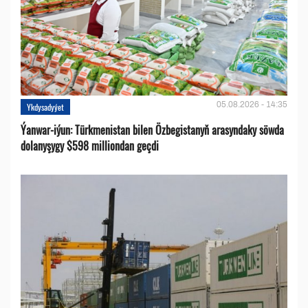
05.08.2026 - 14:35
Ykdysadyýet
Ýanwar-iýun: Türkmenistan bilen Özbegistanyň arasyndaky söwda
dolanyşygy $598 milliondan geçdi