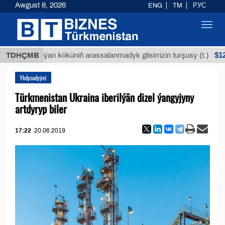
Awgust 8, 2026
ENG
TM
РУС
Toggl
navig
$12935,18
TDHÇMB
Buýan köküniň arassalanmadyk glisirrizin turşusy (t.)
Ykdysadyýet
Türkmenistan Ukraina iberilýän dizel ýangyjyny
artdyryp biler
17:22
20.06.2019