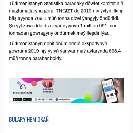
Türkmenistanyň Statistika baradaky döwlet komitetiniň
maglumatlaryna görä, TNGIZT-de 2019-njy ýylyň ilkinji
bäş aýynda 769,1 müň tonna dizel ýangyjy öndürildi.
Şu ýyl zawodda dizel ýangyjynyň 1 million 991 müň
tonnadan gowragyny öndürmek meýilleşdirilýär.
Türkmenistanyň nebit önümleriniň eksportynyň
göwrümi 2019-njy ýylyň ýanwar-maý aýlarynda 668,4
müň tonna barabar boldy.
BULARY HEM OKAŇ