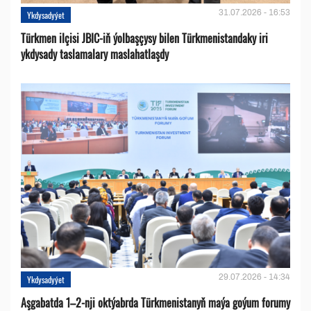
31.07.2026 - 16:53
Ykdysadyýet
Türkmen ilçisi JBIC-iň ýolbaşçysy bilen Türkmenistandaky iri
ykdysady taslamalary maslahatlaşdy
29.07.2026 - 14:34
Ykdysadyýet
Aşgabatda 1–2-nji oktýabrda Türkmenistanyň maýa goýum forumy