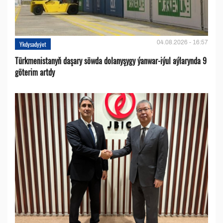
04.08.2026 - 16:57
Ykdysadyýet
Türkmenistanyň daşary söwda dolanyşygy ýanwar-iýul aýlarynda 9
göterim artdy