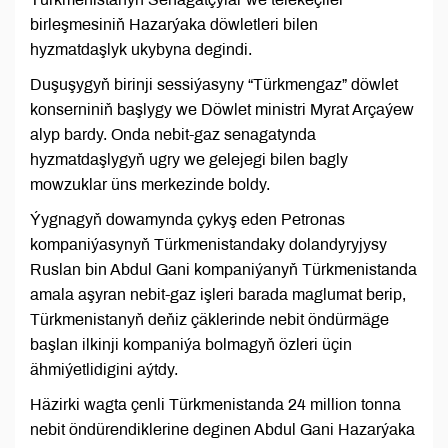
birleşmesiniň Hazarýaka döwletleri bilen
hyzmatdaşlyk ukybyna degindi.
Duşuşygyň birinji sessiýasyny “Türkmengaz” döwlet
konserniniň başlygy we Döwlet ministri Myrat Arçaýew
alyp bardy. Onda nebit-gaz senagatynda
hyzmatdaşlygyň ugry we gelejegi bilen bagly
mowzuklar üns merkezinde boldy.
Ýygnagyň dowamynda çykyş eden Petronas
kompaniýasynyň Türkmenistandaky dolandyryjysy
Ruslan bin Abdul Gani kompaniýanyň Türkmenistanda
amala aşyran nebit-gaz işleri barada maglumat berip,
Türkmenistanyň deňiz çäklerinde nebit öndürmäge
başlan ilkinji kompaniýa bolmagyň özleri üçin
ähmiýetlidigini aýtdy.
Häzirki wagta çenli Türkmenistanda 24 million tonna
nebit öndürendiklerine deginen Abdul Gani Hazarýaka