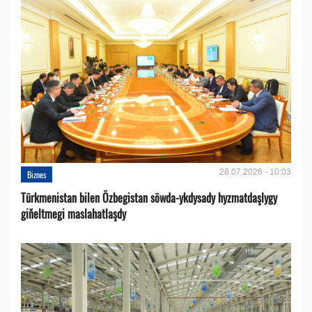
28.07.2026 - 10:03
Biznes
Türkmenistan bilen Özbegistan söwda-ykdysady hyzmatdaşlygy
giňeltmegi maslahatlaşdy