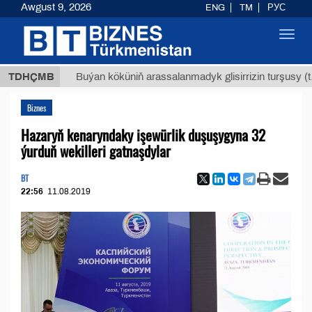
Awgust 9, 2026
ENG
TM
РУС
Toggl
navig
$1293
TDHÇMB
Buýan köküniň arassalanmadyk glisirrizin turşusy (t.)
Biznes
Hazaryň kenaryndaky işewürlik duşuşygyna 32
ýurduň wekilleri gatnaşdylar
BT
22:56
11.08.2019