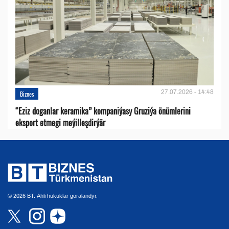
27.07.2026 - 14:48
Biznes
“Eziz doganlar keramika” kompaniýasy Gruziýa önümlerini
eksport etmegi meýilleşdirýär
© 2026 BT. Ähli hukuklar goralandyr.