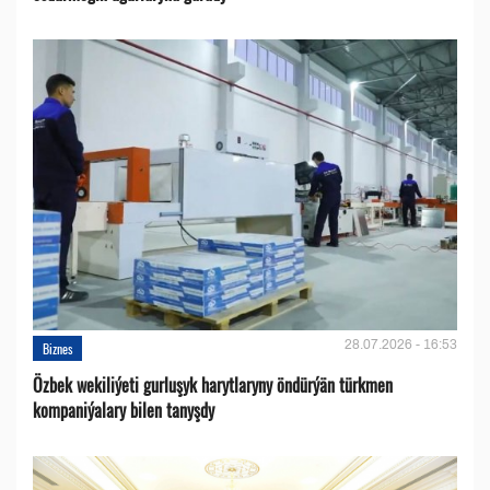
28.07.2026 - 16:53
Biznes
Özbek wekiliýeti gurluşyk harytlaryny öndürýän türkmen
kompaniýalary bilen tanyşdy