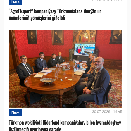
05.08.2026 - 11:02
Biznes
“AgroEksport” kompaniýasy Türkmenistana iberýän un
önümleriniň görnüşlerini giňeltdi
30.07.2026 - 19:45
Biznes
Türkmen wekiliýeti Niderland kompaniýalary bilen hyzmatdaşlygy
ösdürmegiň ugurlaryna garady