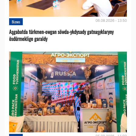
06.08.2026 - 13:50
Biznes
Aşgabatda türkmen-owgan söwda-ykdysady gatnaşyklaryny
ösdürmeklige garaldy