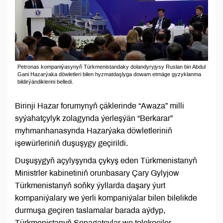
Petronas kompaniýasynyň Türkmenistandaky dolandyryjysy Ruslan bin Abdul
Gani Hazarýaka döwletleri bilen hyzmatdaşlyga dowam etmäge gyzyklanma
bildirýändiklerini belledi.
Birinji Hazar forumynyň çäklerinde “Awaza” milli
syýahatçylyk zolagynda ýerleşýän “Berkarar”
myhmanhanasynda Hazarýaka döwletleriniň
işewürleriniň duşuşygy geçirildi.
Duşuşygyň açylyşynda çykyş eden Türkmenistanyň
Ministrler kabinetiniň orunbasary Çary Gylyjow
Türkmenistanyň soňky ýyllarda daşary ýurt
kompaniýalary we ýerli kompaniýalar bilen bilelikde
durmuşa geçiren taslamalar barada aýdyp,
Türkmenistanyň Senagatçylar we telekeçiler