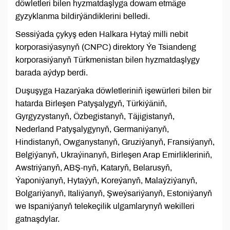
döwletleri bilen hyzmatdaşlyga dowam etmäge
gyzyklanma bildirýändiklerini belledi.
Sessiýada çykyş eden Halkara Hytaý milli nebit
korporasiýasynyň (CNPC) direktory Ýe Tsiandeng
korporasiýanyň Türkmenistan bilen hyzmatdaşlygy
barada aýdyp berdi.
Duşuşyga Hazarýaka döwletleriniň işewürleri bilen bir
hatarda Birleşen Patyşalygyň, Türkiýäniň,
Gyrgyzystanyň, Özbegistanyň, Täjigistanyň,
Nederland Patyşalygynyň, Germaniýanyň,
Hindistanyň, Owganystanyň, Gruziýanyň, Fransiýanyň,
Belgiýanyň, Ukraýinanyň, Birleşen Arap Emirlikleriniň,
Awstriýanyň, ABŞ-nyň, Kataryň, Belarusyň,
Ýaponiýanyň, Hytaýyň, Koreýanyň, Malaýziýanyň,
Bolgariýanyň, Italiýanyň, Şweýsariýanyň, Estoniýanyň
we Ispaniýanyň telekeçilik ulgamlarynyň wekilleri
gatnaşdylar.