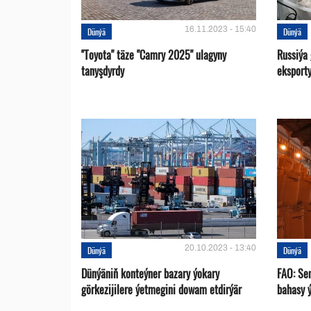
16.11.2023 - 15:40
Dünýä
Dünýä
''Toyota" täze "Camry 2025" ulagyny
Russiýa
tanyşdyrdy
eksport
20.10.2023 - 13:40
Dünýä
Dünýä
Dünýäniň konteýner bazary ýokary
FAO: Se
görkezijilere ýetmegini dowam etdirýär
bahasy 