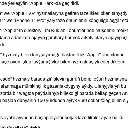
de ýerleşýän “Apple Park”-da geçirildi.
e “Apple TV+” hyzmatlaryna getiren täzelikleri bilen tanyşdy
e 11” we “iPhone 11 Pro” ýaly täze önümlerini köpçülige äşgär etd
“Apple”-iň direktory Tim Kuk ähli önümlerinde müşderini merk
dama adamlara ajaýyp gurallary bermek arkaly olaryň ajaýyp işl
di.
e” hyzmaty bilen tanyşdyrmaga başlan Kuk “Apple” önümlerini
näçe oýun işläp taýýarlaýjylar bilen hyzmatdaşlyk edendiklerini
rcade” hyzmaty barada giňişleýin gürrüň berip, oýun hyzmatyna
alanmaga mümkinçilik gazanjakdygyny aýtdy. Ulanyjylaryň bu
orda bir wagtda peýdalanyp biljekdigi barada belläp geçen A
başlap dünýäniň 150 ýurdunda aýlyk 4.99 dollar töleg bilen el
abr aýyndan başlap elýeter boljak täze filmler aýan edildi.
p gurallara” geldi