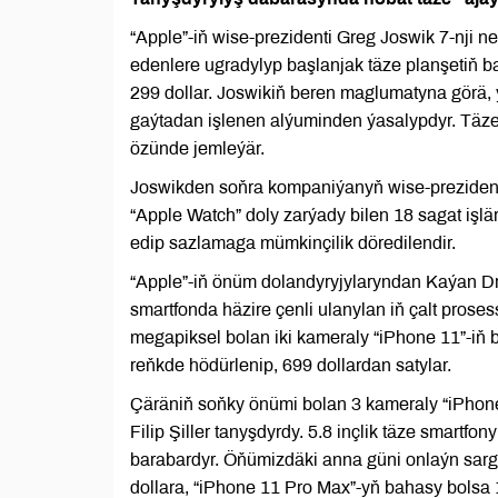
“Apple”-iň wise-prezidenti Greg Joswik 7-nji n
edenlere ugradylyp başlanjak täze planşetiň ba
299 dollar. Joswikiň beren maglumatyna görä, 
gaýtadan işlenen alýuminden ýasalypdyr. Täze pl
özünde jemleýär.
Joswikden soňra kompaniýanyň wise-prezidenti 
“Apple Watch” doly zarýady bilen 18 sagat işl
edip sazlamaga mümkinçilik döredilendir.
“Apple”-iň önüm dolandyryjylaryndan Kaýan Dra
smartfonda häzire çenli ulanylan iň çalt prosess
megapiksel bolan iki kameraly “iPhone 11”-iň 
reňkde hödürlenip, 699 dollardan satylar.
Çäräniň soňky önümi bolan 3 kameraly “iPhon
Filip Şiller tanyşdyrdy. 5.8 inçlik täze smartf
barabardyr. Öňümizdäki anna güni onlaýn sargy
dollara, “iPhone 11 Pro Max”-yň bahasy bolsa