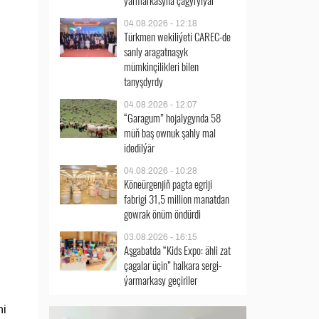
ýarmarkasyna çagyrylýar
04.08.2026 - 12:18
Türkmen wekiliýeti CAREC-de
sanly aragatnaşyk
mümkinçilikleri bilen
tanyşdyrdy
04.08.2026 - 12:07
“Garagum” hojalygynda 58
müň baş ownuk şahly mal
idedilýär
04.08.2026 - 10:28
Köneürgenjiň pagta egriji
fabrigi 31,5 million manatdan
gowrak önüm öndürdi
03.08.2026 - 16:15
Aşgabatda “Kids Expo: ähli zat
çagalar üçin” halkara sergi-
ýarmarkasy geçiriler
ni