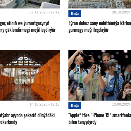
07.11.2023 - 12:19
28.10.2023 
Dünýä
 guş etiniň we ýumurtgasynyň
Eýran dokuz sany nebithimiýa kärha
yny çäklendirmegi meýilleşdirýär
gurmagy meýilleşdirýär
14.10.2023 - 12:18
13.09.2023 
Dünýä
ntýabr aýynda şekeriň dünýädäki
"Apple” täze “iPhone 15” smartfonla
ýokarlandy
bilen tanyşdyrdy