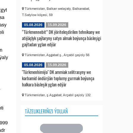
Türkmenistan, Balkan welaýaty, Balkanabat,
rgyt
T.Satylow köçesi, 59
lsa
rasy
05.08.2026
15.09.2026
“Türkmennebit” DK ýöriteleşdirilen tehnikany we
li
atiýäçlyk şaýlaryny satyn almak boýunça bäsleşigi
gaýtadan yglan edýär
an
Türkmenistan, Aşgabat ş., Arçabil şaýoly 56
ýaly
05.08.2026
15.09.2026
"Türkmenhimiýa" DK ammiak selitrasyny we
karbamid öndürýän toplumy gurmak boýunça
halkara bäsleşik yglan edýär
y
Türkmenistan, ş.Aşgabat, Arçabil şaýoly 132
ti
TÄZELIKLERIŇIZI ÝOLLAŇ
 999
adr