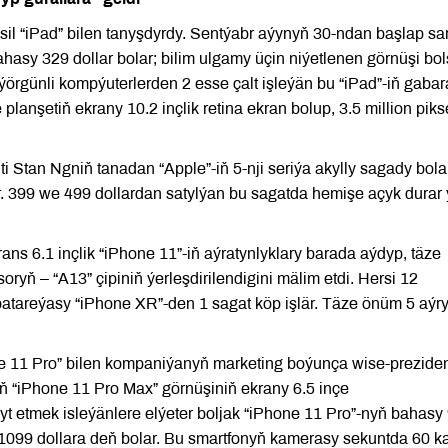
esil “iPad” bilen tanyşdyrdy. Sentýabr aýynyň 30-ndan başlap sa
hasy 329 dollar bolar; bilim ulgamy üçin niýetlenen görnüşi bo
ýörgünli kompýuterlerden 2 esse çalt işleýän bu “iPad”-iň gaba
anşetiň ekrany 10.2 inçlik retina ekran bolup, 3.5 million pikse
Stan Ngniň tanadan “Apple”-iň 5-nji seriýa akylly sagady bol
är. 399 we 499 dollardan satylýan bu sagatda hemişe açyk durar 
ns 6.1 inçlik “iPhone 11”-iň aýratynlyklary barada aýdyp, täze
oryň – “A13” çipiniň ýerleşdirilendigini mälim etdi. Hersi 12
batareýasy “iPhone XR”-den 1 sagat köp işlär. Täze önüm 5 aýr
e 11 Pro” bilen kompaniýanyň marketing boýunça wise-preziden
onyň “iPhone 11 Pro Max” görnüşiniň ekrany 6.5 inçe
t etmek isleýänlere elýeter boljak “iPhone 11 Pro”-nyň bahasy
 1099 dollara deň bolar. Bu smartfonyň kamerasy sekuntda 60 k