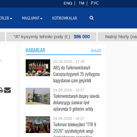
ENG
TM
РУС
ERLER
MAGLUMAT
KOTIROWKALAR
$86 000
А" kysymly tehniki ýody (t.)
Natriý hlorly (nahar duzy
HABARLAR
ÄHLISI
04.08.2026 - 17:38
ABŞ-da Türkmenistanyň
Garaşsyzlygynyň 35 ýyllygyna
bagyşlanan çäre geçirildi
04.08.2026 - 16:57
Türkmenistanyň daşary söwda
dolanyşygy ýanwar-iýul
aýlarynda 9 göterim artdy
04.08.2026 - 16:07
Türkmen telekeçileri “TTR II
2026” syýahatçylyk sergi-