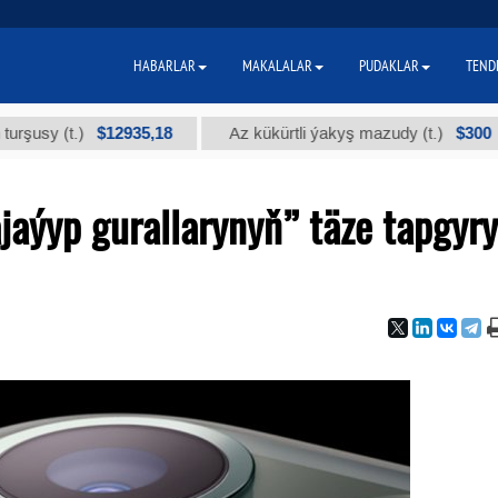
HABARLAR
MAKALALAR
PUDAKLAR
TEND
$12935,18
$300
(t.)
Az kükürtli ýakyş mazudy (t.)
"
jaýyp gurallarynyň” täze tapgyry