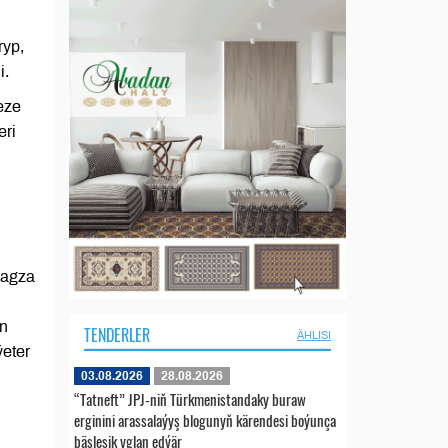
ryp,
i.
eze
eri
 agza
nn
TENDERLER
ÄHLISI
ýeter
03.08.2026
28.08.2026
“Tatneft” JPJ-niň Türkmenistandaky buraw
erginini arassalaýyş blogunyň kärendesi boýunça
bäsleşik yglan edýär