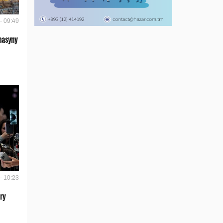
- 09:49
nasyny
- 10:23
ry