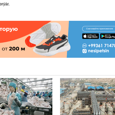
erýär.