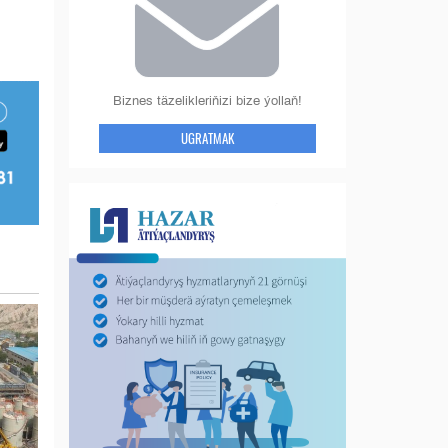
Biznes täzelikleriňizi bize ýollaň!
UGRATMAK