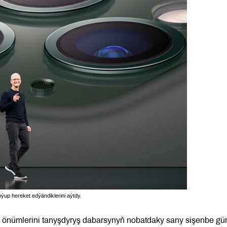
ýup hereket edýändiklerini aýtdy.
 önümlerini tanyşdyryş dabarsynyň nobatdaky sany sişenbe gü