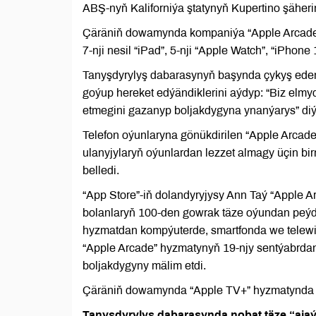
ABŞ-nyň Kaliforniýa ştatynyň Kupertino şäherin
Çäräniň dowamynda kompaniýa “Apple Arcade” w
7-nji nesil “iPad”, 5-nji “Apple Watch”, “iPhon
Tanyşdyrylyş dabarasynyň başynda çykyş eden 
goýup hereket edýändiklerini aýdyp: “Biz elmy
etmegini gazanyp boljakdygyna ynanýarys” diý
Telefon oýunlaryna gönükdirilen “Apple Arcad
ulanyjylaryň oýunlardan lezzet almagy üçin bir
belledi.
“App Store”-iň dolandyryjysy Ann Taý “Apple A
bolanlaryň 100-den gowrak täze oýundan peýd
hyzmatdan kompýuterde, smartfonda we telewiz
“Apple Arcade” hyzmatynyň 19-njy sentýabrdan 
boljakdygyny mälim etdi.
Çäräniň dowamynda “Apple TV+” hyzmatynda Noý
Tanyşdyrylyş dabarasynda nobat täze “ajaýy