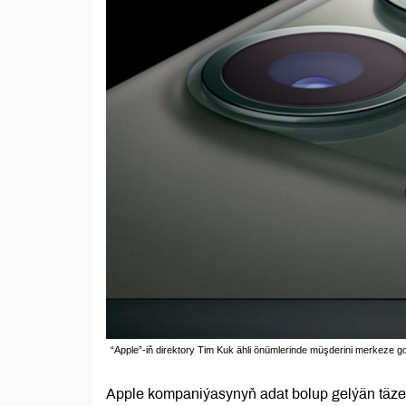
“Apple”-iň direktory Tim Kuk ähli önümlerinde müşderini merkeze go
Apple kompaniýasynyň adat bolup gelýän täze