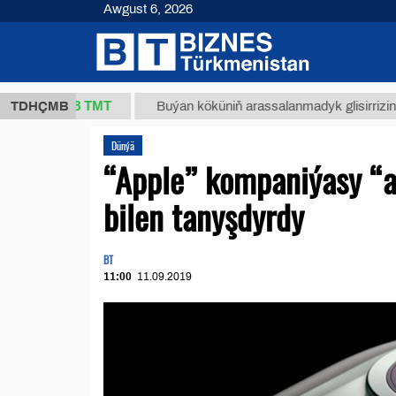
Awgust 6, 2026
37,8 ТМТ
TDHÇMB
Buýan köküniň arassalanmadyk glisirrizin turşusy 
Dünýä
“Apple” kompaniýasy “a
bilen tanyşdyrdy
BT
11:00
11.09.2019