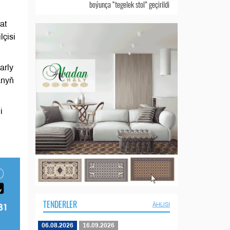
boýunça “tegelek stol” geçirildi
at
lçisi
arly
anyň
i
TENDERLER
ÄHLISI
06.08.2026
16.09.2026