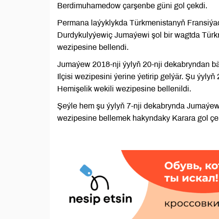
Berdimuhamedow çarşenbe güni gol çekdi.
Permana laýyklykda Türkmenistanyň Fransiýadak
Durdykulyýewiç Jumaýewi şol bir wagtda Türkm
wezipesine bellendi.
Jumaýew 2018-nji ýylyň 20-nji dekabryndan b
Ilçisi wezipesini ýerine ýetirip gelýär. Şu 
Hemişelik wekili wezipesine bellenildi.
Şeýle hem şu ýylyň 7-nji dekabrynda Jumaýew
wezipesine bellemek hakyndaky Karara gol çek