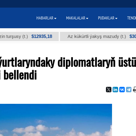
HABARLAR
MAKALALAR
PUDAKLAR
TEND
$12935,18
$300
sy (t.)
Az kükürtli ýakyş mazudy (t.)
urtlaryndaky diplomatlaryň üstü
i bellendi