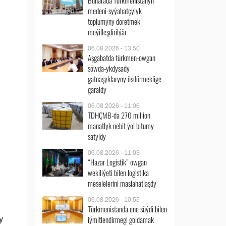
Buharada Türkmenistanyň
medeni-syýahatçylyk
toplumyny döretmek
meýilleşdirilýär
06.08.2026 - 13:50
Aşgabatda türkmen-owgan
söwda-ykdysady
gatnaşyklaryny ösdürmeklige
garaldy
06.08.2026 - 11:06
TDHÇMB-da 270 million
manatlyk nebit ýol bitumy
satyldy
06.08.2026 - 11:03
“Hazar Logistik” owgan
wekiliýeti bilen logistika
meselelerini maslahatlaşdy
06.08.2026 - 10:55
Türkmenistanda ene süýdi bilen
iýmitlendirmegi goldamak
y