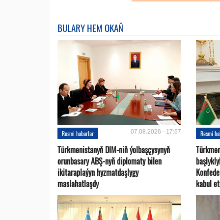
BULARY HEM OKAŇ
07.08.2026 - 17:57
Resmi habarlar
Resmi ha
Türkmenistanyň DIM-niň ýolbaşçysynyň
Türkmen
orunbasary ABŞ-nyň diplomaty bilen
başlykl
ikitaraplaýyn hyzmatdaşlygy
Konfede
maslahatlaşdy
kabul et