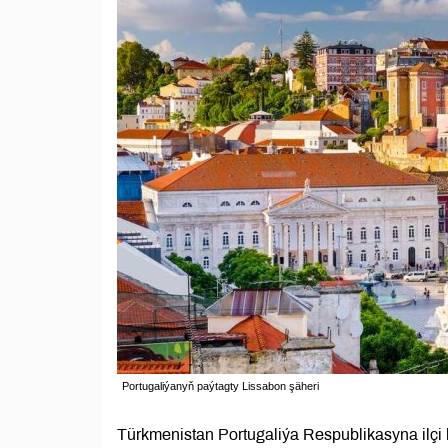
Portugaliýanyň paýtagty Lissabon şäheri
Türkmenistan Portugaliýa Respublikasyna ilçi