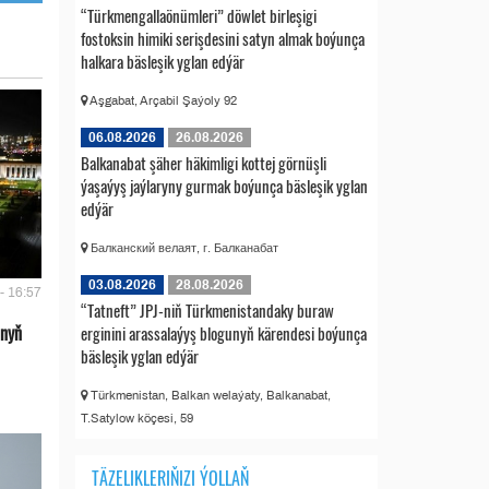
“Türkmengallaönümleri” döwlet birleşigi
fostoksin himiki serişdesini satyn almak boýunça
halkara bäsleşik yglan edýär
Aşgabat, Arçabil Şaýoly 92
06.08.2026
26.08.2026
Balkanabat şäher häkimligi kottej görnüşli
ýaşaýyş jaýlaryny gurmak boýunça bäsleşik yglan
edýär
Балканский велаят, г. Балканабат
03.08.2026
28.08.2026
- 16:57
“Tatneft” JPJ-niň Türkmenistandaky buraw
anyň
erginini arassalaýyş blogunyň kärendesi boýunça
bäsleşik yglan edýär
Türkmenistan, Balkan welaýaty, Balkanabat,
T.Satylow köçesi, 59
TÄZELIKLERIŇIZI ÝOLLAŇ