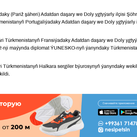
y (Pariž şäheri) Adatdan daşary we Doly ygtyýarly ilçisi Şöhr
enistanyň Portugaliýadaky Adatdan daşary we Doly ygtyýarly i
äri Türkmenistanyň Fransiýadaky Adatdan daşary we Doly ygtyý
ýylyň 2-nji maýynda diplomat ÝUNESKO-nyň ýanyndaky Türkmenist
i Türkmenistanyň Halkara sergiler býurosynyň ýanyndaky wekil
ildi.