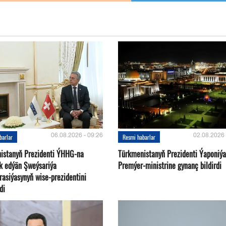
06.08.2026 - 09:26
02.08.2026 
barlar
Resmi habarlar
istanyň Prezidenti ÝHHG-na
Türkmenistanyň Prezidenti Ýaponiý
yk edýän Şweýsariýa
Premýer-ministrine gynanç bildirdi
rasiýasynyň wise-prezidentini
di