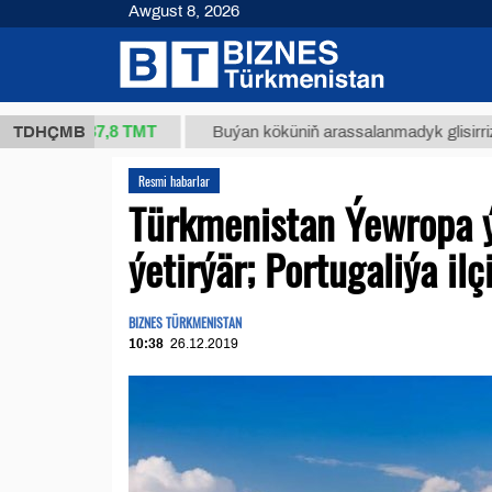
Awgust 8, 2026
37,8 ТМТ
g.)
TDHÇMB
Buýan köküniň arassalanmadyk glisirrizin turşu
Resmi habarlar
Türkmenistan Ýewropa ý
ýetirýär; Portugaliýa ilç
BIZNES TÜRKMENISTAN
10:38
26.12.2019