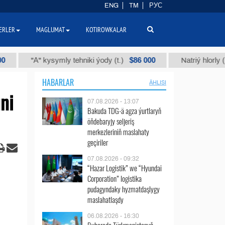
ENG
TM
РУС
ERLER
MAGLUMAT
KOTIROWKALAR
$86 000
"А" kysymly tehniki ýody (t.)
Natriý hlorly (nahar d
HABARLAR
ÄHLISI
ni
07.08.2026 - 13:07
Bakuda TDG-ä agza ýurtlaryň
öňdebaryjy seljeriş
merkezleriniň maslahaty
geçiriler
07.08.2026 - 09:32
“Hazar Logistik” we “Hyundai
Corporation” logistika
pudagyndaky hyzmatdaşlygy
maslahatlaşdy
06.08.2026 - 16:30