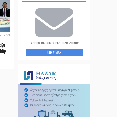
- 19:23
Biznes täzelikleriňizi bize ýollaň!
ziýa
klip
UGRATMAK