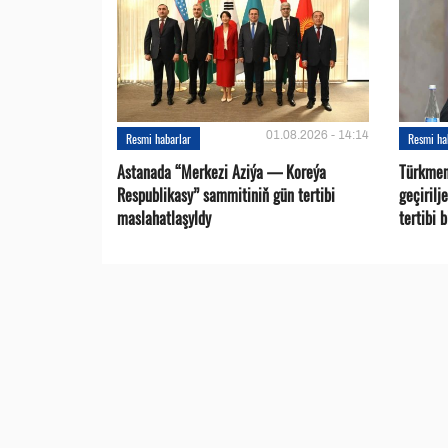
01.08.2026 - 14:14
Resmi habarlar
Resmi ha
Astanada “Merkezi Aziýa — Koreýa
Türkmen
Respublikasy” sammitiniň gün tertibi
geçirilj
maslahatlaşyldy
tertibi 