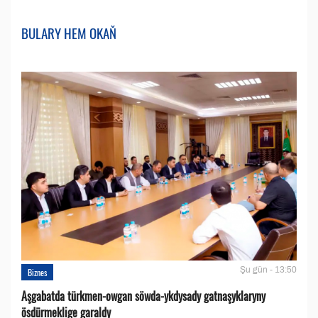
BULARY HEM OKAŇ
Şu gün - 13:50
Biznes
Aşgabatda türkmen-owgan söwda-ykdysady gatnaşyklaryny
ösdürmeklige garaldy