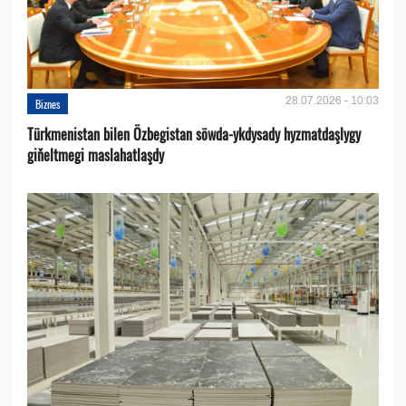
28.07.2026 - 10:03
Biznes
Türkmenistan bilen Özbegistan söwda-ykdysady hyzmatdaşlygy
giňeltmegi maslahatlaşdy