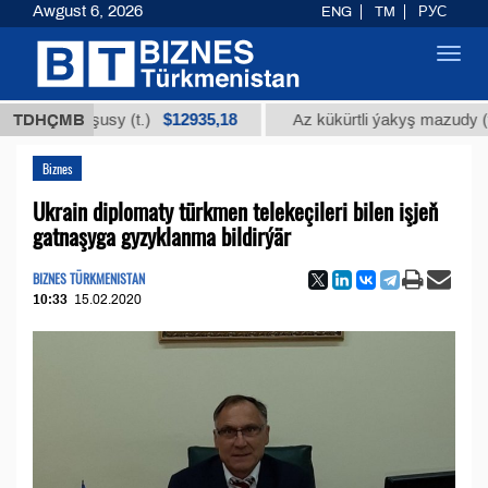
Awgust 6, 2026
ENG
TM
РУС
Toggl
navig
$12935,18
$30
n turşusy (t.)
TDHÇMB
Az kükürtli ýakyş mazudy (t.)
Biznes
Ukrain diplomaty türkmen telekeçileri bilen işjeň
gatnaşyga gyzyklanma bildirýär
BIZNES TÜRKMENISTAN
10:33
15.02.2020