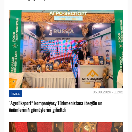
05.08.2026 - 11:02
Biznes
“AgroEksport” kompaniýasy Türkmenistana iberýän un
önümleriniň görnüşlerini giňeltdi