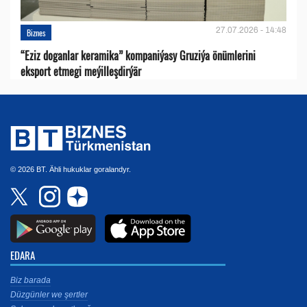
27.07.2026 - 14:48
Biznes
“Eziz doganlar keramika” kompaniýasy Gruziýa önümlerini
eksport etmegi meýilleşdirýär
© 2026 BT. Ähli hukuklar goralandyr.
EDARA
Biz barada
Düzgünler we şertler