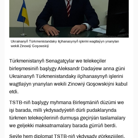
Ukrainanyň Türkmenistandaky ilçihanasynyň işlerini wagtlaýyn ynanylan
wekili Zinowiý Goşowskiý
Türkmenistanyň Senagatçylar we telekeçiler
birleşmesiniň başlygy Aleksandr Dadaýew anna güni
Ukrainanyň Türkmenistandaky ilçihanasynyň işlerini
wagtlaýyn ynanylan wekili Zinowiý Goşowskiýni kabul
etdi.
TSTB-niň başlygy myhmana Birleşmäniň düzümi we
işi barada, milli ykdysadyýetiň dürli pudaklarynda
türkmen telekeçileriniň durmuşa geçirýän taslamalary
we geljekki maksatnamalary barada gürrüň berdi.
Şeýle hem diplomat TSTB-niň ykdysady görkezijileri,