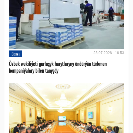
28.07.2026 - 16:53
Biznes
Özbek wekiliýeti gurluşyk harytlaryny öndürýän türkmen
kompaniýalary bilen tanyşdy