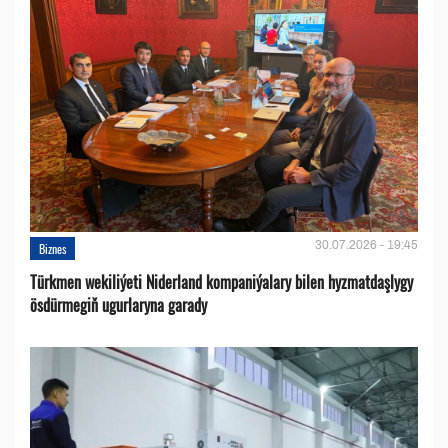
30.07.2026 - 19:45
Biznes
Türkmen wekiliýeti Niderland kompaniýalary bilen hyzmatdaşlygy
ösdürmegiň ugurlaryna garady