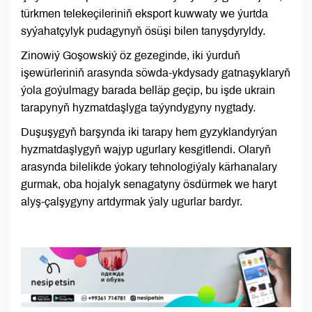
türkmen telekeçileriniň eksport kuwwaty we ýurtda
syýahatçylyk pudagynyň ösüşi bilen tanyşdyryldy.
Zinowiý Goşowskiý öz gezeginde, iki ýurduň
işewürleriniň arasynda söwda-ykdysady gatnaşyklaryň
ýola goýulmagy barada belläp geçip, bu işde ukrain
tarapynyň hyzmatdaşlyga taýyndygyny nygtady.
Duşuşygyň barşynda iki tarapy hem gyzyklandyrýan
hyzmatdaşlygyň wajyp ugurlary kesgitlendi. Olaryň
arasynda bilelikde ýokary tehnologiýaly kärhanalary
gurmak, oba hojalyk senagatyny ösdürmek we haryt
alyş-çalşygyny artdyrmak ýaly ugurlar bardyr.