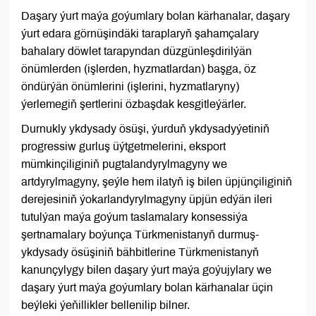
Daşary ýurt maýa goýumlary bolan kärhanalar, daşary
ýurt edara görnüşindäki taraplaryň şahamçalary
bahalary döwlet tarapyndan düzgünleşdirilýän
önümlerden (işlerden, hyzmatlardan) başga, öz
öndürýän önümlerini (işlerini, hyzmatlaryny)
ýerlemegiň şertlerini özbaşdak kesgitleýärler.
Durnukly ykdysady ösüşi, ýurduň ykdysadyýetiniň
progressiw gurluş üýtgetmelerini, eksport
mümkinçiliginiň pugtalandyrylmagyny we
artdyrylmagyny, şeýle hem ilatyň iş bilen üpjünçiliginiň
derejesiniň ýokarlandyrylmagyny üpjün edýän ileri
tutulýan maýa goýum taslamalary konsessiýa
şertnamalary boýunça Türkmenistanyň durmuş-
ykdysady ösüşiniň bähbitlerine Türkmenistanyň
kanunçylygy bilen daşary ýurt maýa goýujylary we
daşary ýurt maýa goýumlary bolan kärhanalar üçin
beýleki ýeňillikler bellenilip bilner.