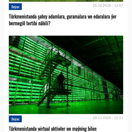
25.12.2025 - 13:57
Beýan
Türkmenistanda şahsy adamlara, guramalara we edaralara ýer
bermegiň tertibi nähili?
29.11.2025 - 12:11
Beýan
Türkmenistanda wirtual aktiwler we maýning bilen