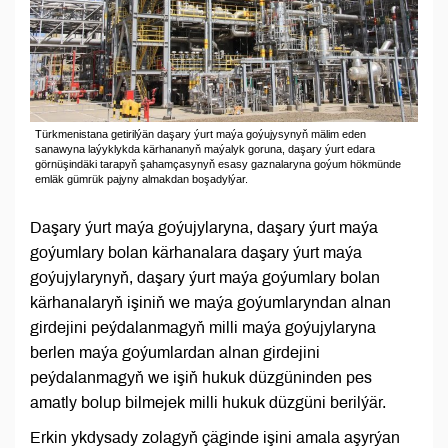
Türkmenistana getirilýän daşary ýurt maýa goýujysynyň mälim eden
sanawyna laýyklykda kärhananyň maýalyk goruna, daşary ýurt edara
görnüşindäki tarapyň şahamçasynyň esasy gaznalaryna goýum hökmünde
emläk gümrük pajyny almakdan boşadylýar.
Daşary ýurt maýa goýujylaryna, daşary ýurt maýa
goýumlary bolan kärhanalara daşary ýurt maýa
goýujylarynyň, daşary ýurt maýa goýumlary bolan
kärhanalaryň işiniň we maýa goýumlaryndan alnan
girdejini peýdalanmagyň milli maýa goýujylaryna
berlen maýa goýumlardan alnan girdejini
peýdalanmagyň we işiň hukuk düzgüninden pes
amatly bolup bilmejek milli hukuk düzgüni berilýär.
Erkin ykdysady zolagyň çäginde işini amala aşyrýan