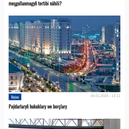
meşgullanmagyň tertibi nähili?
04.01.2025 - 13:11
Beýan
Paýdarlaryň hukuklary we bоrçlary