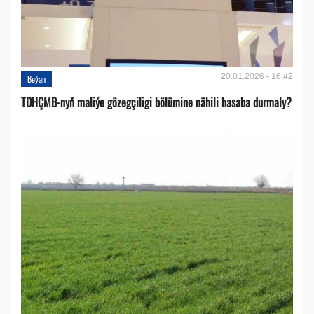
20.01.2026 - 16:42
Beýan
TDHÇMB-nyň maliýe gözegçiligi bölümine nähili hasaba durmaly?