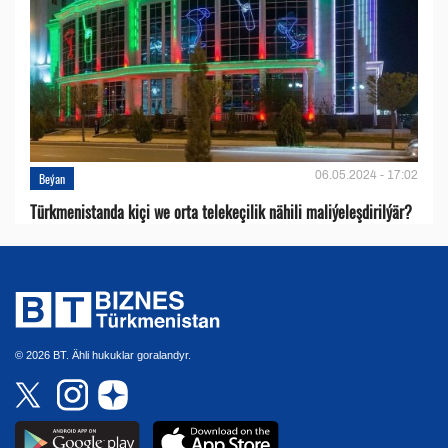
06.05.2024 - 17:02
Beýan
Türkmenistanda kiçi we orta telekeçilik nähili maliýeleşdirilýär?
© 2026 BT. Ähli hukuklar goralandyr.