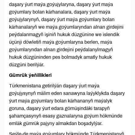
daşary ýurt maýa goýujylaryna, daşary ýurt maýa
goýumlary bolan kärhanalara, daşary ýurt maýa
goýujylarynyň, daşary ýurt maýa goýumlary bolan
kärhanalaryň we maýa goýumlaryndan alnan girdejini
peýdalanmagyň işiniň hukuk düzgünine we islendik
üçünji döwletiň maýa goýumlaryna berlen, maýa
goýumlaryndan alnan girdejini peýdalanylmagyň
hukuk düzgüninden pes bolmadyk amatly hukuk
düzgüni berilýär.
Gümrük ýeňillikleri
Türkmenistana getirilýän daşary ýurt maýa
goýujysynyň mälim eden sanawyna laýyklykda daşary
ýurt maýa goýumlary bolan kärhananyň maýalyk
goruna, daşary ýurt edara görnüşindäki tarapyň
şahamçasynyň esasy gaznalaryna goýum hökmünde
emläk gümrük pajyny almakdan boşadylýar.
Şeýle-de maýa goýumlary hökmünde Türkmenistanyň