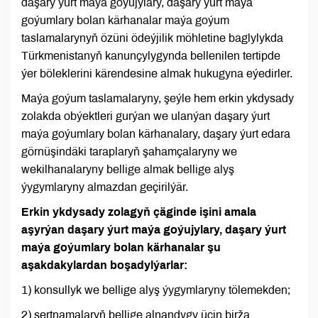
daşary ýurt maýa goýujylary, daşary ýurt maýa
goýumlary bolan kärhanalar maýa goýum
taslamalarynyň özüni ödeýjilik möhletine baglylykda
Türkmenistanyň kanunçylygynda bellenilen tertipde
ýer böleklerini kärendesine almak hukugyna eýedirler.
Maýa goýum taslamalaryny, şeýle hem erkin ykdysady
zolakda obýektleri gurýan we ulanýan daşary ýurt
maýa goýumlary bolan kärhanalary, daşary ýurt edara
görnüşindäki taraplaryň şahamçalaryny we
wekilhanalaryny bellige almak bellige alyş
ýygymlaryny almazdan geçirilýär.
Erkin ykdysady zolagyň çäginde işini amala
aşyrýan daşary ýurt maýa goýujylary, daşary ýurt
maýa goýumlary bolan kärhanalar şu
aşakdakylardan boşadylýarlar:
1) konsullyk we bellige alyş ýygymlaryny tölemekden;
2) şertnamalaryň bellige alnandygy üçin birža