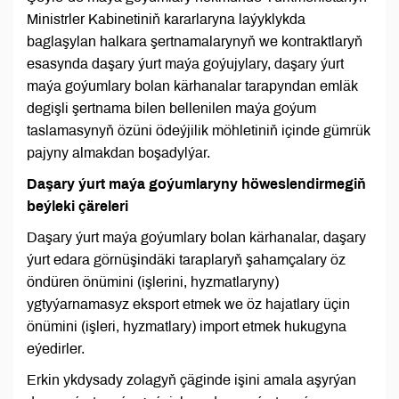
Ministrler Kabinetiniň kararlaryna laýyklykda
baglaşylan halkara şertnamalarynyň we kontraktlaryň
esasynda daşary ýurt maýa goýujylary, daşary ýurt
maýa goýumlary bolan kärhanalar tarapyndan emläk
degişli şertnama bilen bellenilen maýa goýum
taslamasynyň özüni ödeýjilik möhletiniň içinde gümrük
pajyny almakdan boşadylýar.
Daşary ýurt maýa goýumlaryny höweslendirmegiň
beýleki çäreleri
Daşary ýurt maýa goýumlary bolan kärhanalar, daşary
ýurt edara görnüşindäki taraplaryň şahamçalary öz
öndüren önümini (işlerini, hyzmatlaryny)
ygtyýarnamasyz eksport etmek we öz hajatlary üçin
önümini (işleri, hyzmatlary) import etmek hukugyna
eýedirler.
Erkin ykdysady zolagyň çäginde işini amala aşyrýan