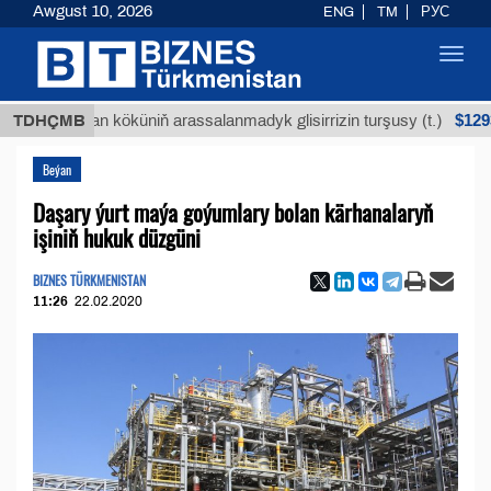
Awgust 10, 2026
ENG
TM
РУС
Toggl
navig
$12935,18
Buýan köküniň arassalanmadyk glisirrizin turşusy (t.)
TDHÇMB
Beýan
Daşary ýurt maýa goýumlary bolan kärhanalaryň
işiniň hukuk düzgüni
BIZNES TÜRKMENISTAN
11:26
22.02.2020