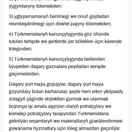
ýygymlaryny tölemekden;
3) ygtyýarnamanyň berilmegi we onuň gaýtadan
resmileşdirilmegi üçin döwlet pajyny tölemekden;
4) Türkmenistanyň kanunçylygynda göz öňünde
tutulan tertipde we şertlerde ýer bölekleri üçin kärende
töleginden;
5) Türkmenistanyň kanunçylygynda bellenilen
býujetden daşary gaznalara peýdadan serişde
geçirmelerden.
Daşary ýurt maýa goýujylar, daşary ýurt maýa
goýumlary bolan kärhanalar, şeýle hem erkin ykdysady
zolagyň çäginde obýektleri gurmak we ulanmak
boýunça işi amala aşyrýan olaryň potratçylary we
kömekçi potratçylary tarapyndan Türkmenistana
getirilýän enjamlaryň we materiallaryň güwälendirmesi
güwänama hyzmatlary üçin töleg almazdan geçirilýär.