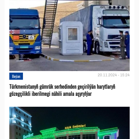
20.11.2024 - 15:24
Beýan
Türkmenistanyň gümrük serhedinden geçirilýän harytlaryň
gözegçilikli iberilmegi nähili amala aşyrylýar