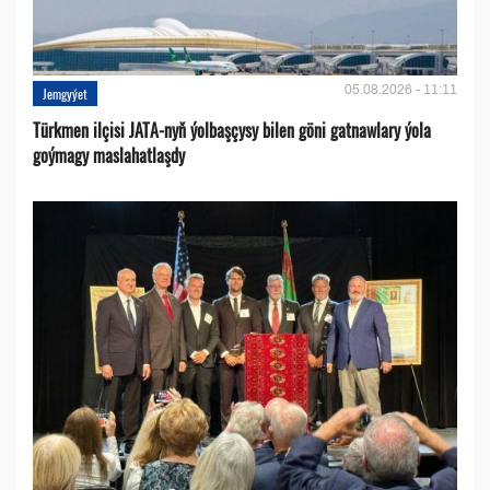
05.08.2026 - 11:11
Jemgyýet
Türkmen ilçisi JATA-nyň ýolbaşçysy bilen göni gatnawlary ýola
goýmagy maslahatlaşdy