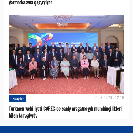
ýarmarkasyna çagyrylýar
04.08.2026 - 12:18
Jemgyýet
Türkmen wekiliýeti CAREC-de sanly aragatnaşyk mümkinçilikleri
bilen tanyşdyrdy