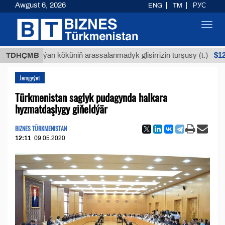
Awgust 6, 2026
ENG
TM
РУС
Toggl
navig
$12935,18
TDHÇMB
Buýan köküniň arassalanmadyk glisirrizin turşusy (t.)
Jemgyýet
Türkmenistan saglyk pudagynda halkara
hyzmatdaşlygy giňeldýär
BIZNES TÜRKMENISTAN
12:11
09.05.2020