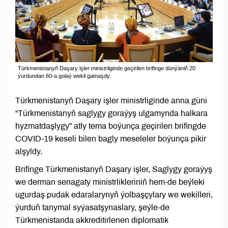
Türkmenistanyň Daşary işler ministrliginde geçirilen brifinge dünýäniň 20
ýurdundan 60-a golaý wekil gatnaşdy.
Türkmenistanyň Daşary işler ministrliginde anna güni
“Türkmenistanyň saglygy goraýyş ulgamynda halkara
hyzmatdaşlygy” atly tema boýunça geçirilen brifingde
COVID-19 keseli bilen bagly meseleler boýunça pikir
alşyldy.
Brifinge Türkmenistanyň Daşary işler, Saglygy goraýyş
we derman senagaty ministrlikleriniň hem-de beýleki
ugurdaş pudak edaralarynyň ýolbaşçylary we wekilleri,
ýurduň tanymal syýasatşynaslary, şeýle-de
Türkmenistanda akkreditirlenen diplomatik