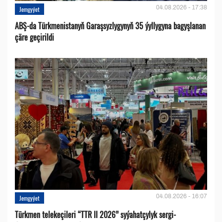
04.08.2026 - 17:38
Jemgyýet
ABŞ-da Türkmenistanyň Garaşsyzlygynyň 35 ýyllygyna bagyşlanan
çäre geçirildi
04.08.2026 - 16:07
Jemgyýet
Türkmen telekeçileri “TTR II 2026” syýahatçylyk sergi-