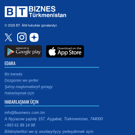
© 2026 BT. Ähli hukuklar goralandyr.
EDARA
Biz barada
Düzgünler we şertler
Şahsy maglumatlaryň goragy
Habarlaşmak üçin
HABARLAŞMAK ÜÇIN
info@business.com.tm
A.Nyýazow şaýoly 157, Aşgabat, Türkmenistan, 744000
+993 61 89 14 98
Bildirişleriňizi we iş orunlaryňyzy ýerleşdirmek üçin: