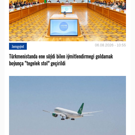
06.08.2026 - 10:55
Jemgyýet
Türkmenistanda ene süýdi bilen iýmitlendirmegi goldamak
boýunça “tegelek stol” geçirildi