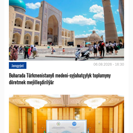
06.08.2026 - 16:30
Jemgyýet
Buharada Türkmenistanyň medeni-syýahatçylyk toplumyny
döretmek meýilleşdirilýär