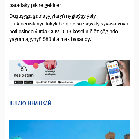
baradaky pikire geldiler.
Duşuşyga gatnaşyjylaryň nygtaýşy ýaly,
Türkmenistanyň takyk hem-de sazlaşykly syýasatynyň
netijesinde ýurda COVID-19 keseliniň öz çäginde
ýaýramagynyň öňüni almak başartdy.
BULARY HEM OKAŇ