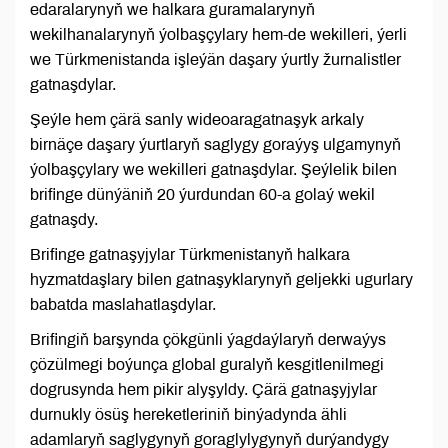
edaralarynyň we halkara guramalarynyň
wekilhanalarynyň ýolbaşçylary hem-de wekilleri, ýerli
we Türkmenistanda işleýän daşary ýurtly žurnalistler
gatnaşdylar.
Şeýle hem çärä sanly wideoaragatnaşyk arkaly
birnäçe daşary ýurtlaryň saglygy goraýyş ulgamynyň
ýolbaşçylary we wekilleri gatnaşdylar. Şeýlelik bilen
brifinge dünýäniň 20 ýurdundan 60-a golaý wekil
gatnaşdy.
Brifinge gatnaşyjylar Türkmenistanyň halkara
hyzmatdaşlary bilen gatnaşyklarynyň geljekki ugurlary
babatda maslahatlaşdylar.
Brifingiň barşynda çökgünli ýagdaýlaryň derwaýys
çözülmegi boýunça global guralyň kesgitlenilmegi
dogrusynda hem pikir alyşyldy. Çärä gatnaşyjylar
durnukly ösüş hereketleriniň binýadynda ähli
adamlaryň saglygynyň goraglylygynyň durýandygy