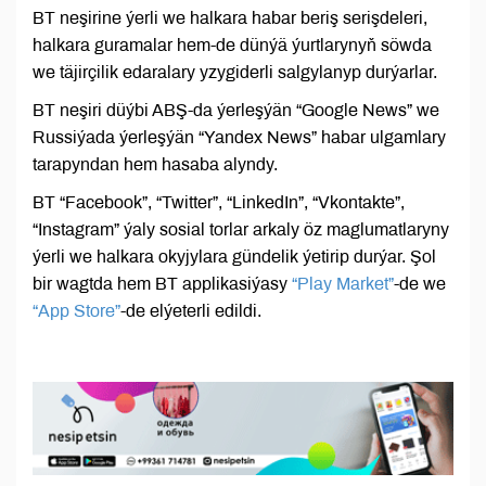
BT neşirine ýerli we halkara habar beriş serişdeleri,
halkara guramalar hem-de dünýä ýurtlarynyň söwda
we täjirçilik edaralary yzygiderli salgylanyp durýarlar.
BT neşiri düýbi ABŞ-da ýerleşýän “Google News” we
Russiýada ýerleşýän “Yandex News” habar ulgamlary
tarapyndan hem hasaba alyndy.
BT “Facebook”, “Twitter”, “LinkedIn”, “Vkontakte”,
“Instagram” ýaly sosial torlar arkaly öz maglumatlaryny
ýerli we halkara okyjylara gündelik ýetirip durýar. Şol
bir wagtda hem BT applikasiýasy
“Play Market”
-de we
“App Store”
-de elýeterli edildi.