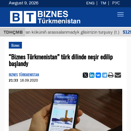
Awgust 9, 2026
ENG
TM
РУС
Toggl
navig
$12935,18
Buýan köküniň arassalanmadyk glisirrizin turşusy (t.)
TDHÇMB
Biznes
“Biznes Türkmenistan” türk dilinde neşir edilip
başlandy
BIZNES TÜRKMENISTAN
21:33
16.09.2020