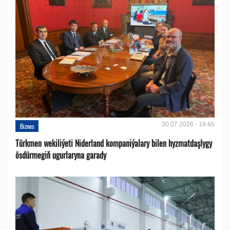
30.07.2026 - 19:45
Biznes
Türkmen wekiliýeti Niderland kompaniýalary bilen hyzmatdaşlygy
ösdürmegiň ugurlaryna garady