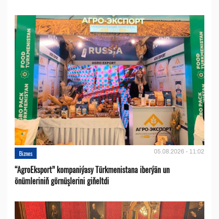
05.08.2026 - 11:02
Biznes
“AgroEksport” kompaniýasy Türkmenistana iberýän un
önümleriniň görnüşlerini giňeltdi