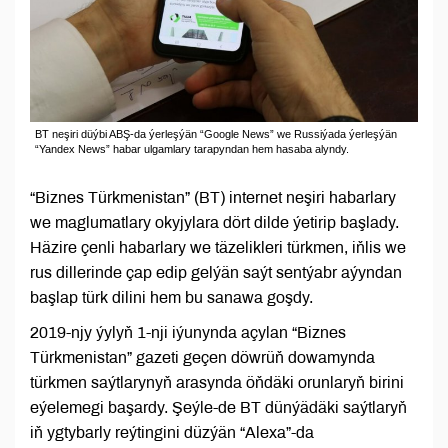
BT neşiri düýbi ABŞ-da ýerleşýän “Google News” we Russiýada ýerleşýän
“Yandex News” habar ulgamlary tarapyndan hem hasaba alyndy.
“Biznes Türkmenistan” (BT) internet neşiri habarlary
we maglumatlary okyjylara dört dilde ýetirip başlady.
Häzire çenli habarlary we täzelikleri türkmen, iňlis we
rus dillerinde çap edip gelýän saýt sentýabr aýyndan
başlap türk dilini hem bu sanawa goşdy.
2019-njy ýylyň 1-nji iýunynda açylan “Biznes
Türkmenistan” gazeti geçen döwrüň dowamynda
türkmen saýtlarynyň arasynda öňdäki orunlaryň birini
eýelemegi başardy. Şeýle-de BT dünýädäki saýtlaryň
iň ygtybarly reýtingini düzýän “Alexa”-da