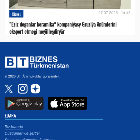
27.07.2026 - 14:48
Biznes
“Eziz doganlar keramika” kompaniýasy Gruziýa önümlerini
eksport etmegi meýilleşdirýär
© 2026 BT. Ähli hukuklar goralandyr.
EDARA
Biz barada
Düzgünler we şertler
Şahsy maglumatlaryň goragy