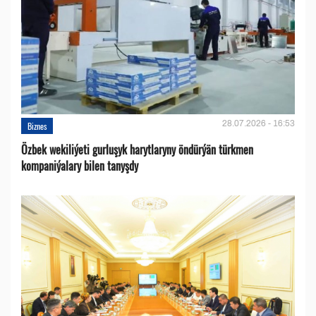
28.07.2026 - 16:53
Biznes
Özbek wekiliýeti gurluşyk harytlaryny öndürýän türkmen
kompaniýalary bilen tanyşdy