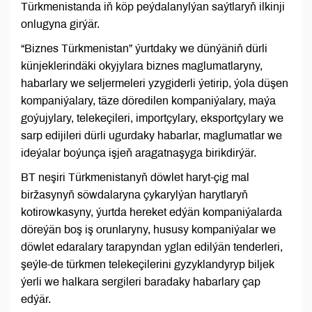
Türkmenistanda iň köp peýdalanylýan saýtlaryň ilkinji
onlugyna girýär.
“Biznes Türkmenistan” ýurtdaky we dünýäniň dürli
künjeklerindäki okyjylara biznes maglumatlaryny,
habarlary we seljermeleri yzygiderli ýetirip, ýola düşen
kompaniýalary, täze döredilen kompaniýalary, maýa
goýujylary, telekeçileri, importçylary, eksportçylary we
sarp edijileri dürli ugurdaky habarlar, maglumatlar we
ideýalar boýunça işjeň aragatnaşyga birikdirýär.
BT neşiri Türkmenistanyň döwlet haryt-çig mal
biržasynyň söwdalaryna çykarylýan harytlaryň
kotirowkasyny, ýurtda hereket edýän kompaniýalarda
döreýän boş iş orunlaryny, hususy kompaniýalar we
döwlet edaralary tarapyndan yglan edilýän tenderleri,
şeýle-de türkmen telekeçilerini gyzyklandyryp biljek
ýerli we halkara sergileri baradaky habarlary çap
edýär.