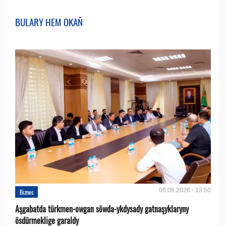
BULARY HEM OKAŇ
06.08.2026 - 13:50
Biznes
Aşgabatda türkmen-owgan söwda-ykdysady gatnaşyklaryny
ösdürmeklige garaldy