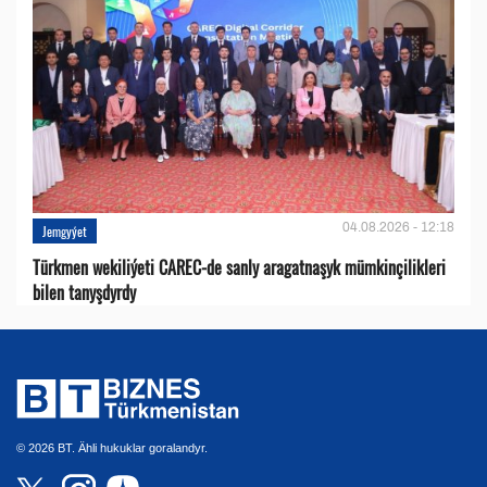
04.08.2026 - 12:18
Jemgyýet
Türkmen wekiliýeti CAREC-de sanly aragatnaşyk mümkinçilikleri
bilen tanyşdyrdy
© 2026 BT. Ähli hukuklar goralandyr.