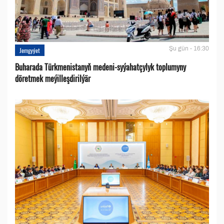
Şu gün - 16:30
Jemgyýet
Buharada Türkmenistanyň medeni-syýahatçylyk toplumyny
döretmek meýilleşdirilýär