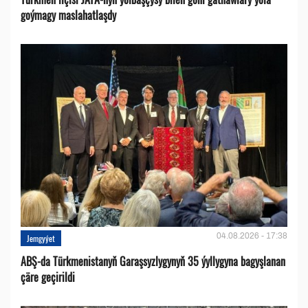
goýmagy maslahatlaşdy
04.08.2026 - 17:38
Jemgyýet
ABŞ-da Türkmenistanyň Garaşsyzlygynyň 35 ýyllygyna bagyşlanan
çäre geçirildi