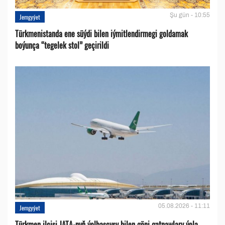
Şu gün - 10:55
Jemgyýet
Türkmenistanda ene süýdi bilen iýmitlendirmegi goldamak
boýunça “tegelek stol” geçirildi
05.08.2026 - 11:11
Jemgyýet
Türkmen ilçisi JATA-nyň ýolbaşçysy bilen göni gatnawlary ýola