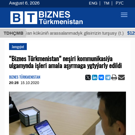
Awgust 6, 2026
ENG
TM
РУС
Toggl
navig
$12935,18
TDHÇMB
Buýan köküniň arassalanmadyk glisirrizin turşusy (t.)
Jemgyýet
“Biznes Türkmenistan” neşiri kommunikasiýa
ulgamynda işleri amala aşyrmaga ygtyýarly edildi
BIZNES TÜRKMENISTAN
20:28
15.10.2020