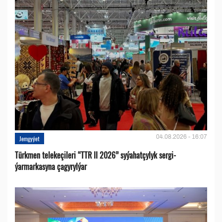
04.08.2026 - 16:07
Jemgyýet
Türkmen telekeçileri “TTR II 2026” syýahatçylyk sergi-
ýarmarkasyna çagyrylýar