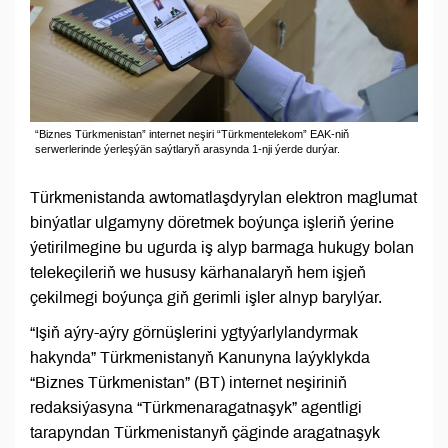
“Biznes Türkmenistan” internet neşiri “Türkmentelekom” EAK-niň
serwerlerinde ýerleşýän saýtlaryň arasynda 1-nji ýerde durýar.
Türkmenistanda awtomatlaşdyrylan elektron maglumat
binýatlar ulgamyny döretmek boýunça işleriň ýerine
ýetirilmegine bu ugurda iş alyp barmaga hukugy bolan
telekeçileriň we hususy kärhanalaryň hem işjeň
çekilmegi boýunça giň gerimli işler alnyp barylýar.
“Işiň aýry-aýry görnüşlerini ygtyýarlylandyrmak
hakynda” Türkmenistanyň Kanunyna laýyklykda
“Biznes Türkmenistan” (BT) internet neşiriniň
redaksiýasyna “Türkmenaragatnaşyk” agentligi
tarapyndan Türkmenistanyň çäginde aragatnaşyk