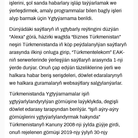
işlerini, şol sanda habarlary işläp taýýarlamak we
ýerleşdirmek, amaly programmalar bilen bagly işleri
alyp barmak üçin Ygtyýarnama berildi.
Dünýädäki saýtlaryň iň ygtybarly reýtingini düzýän
“Alexa” görä, häzirki wagtda “Biznes Türkmenistan”
neşiri Türkmenistanda iň köp peýdalanylýan saýtlaryň
arasynda ilkinji onluga girip, “Türkmentelekom” EAK-
niň serwerlerinde ýerleşýän saýtlaryň arasynda 1-nji
ýerde durýar. Onuň çap edýän täzeliklerine ýerli we
halkara habar beriş serişdeleri, döwlet edaralarynyň
we halkara guramalaryň websaýtlary salgylanýarlar.
Türkmenistanda Ygtyýarnamalar işiň
ygtyýarlylandyrylýan görnüşine laýyklykda, degişli
döwlet edarasy tarapyndan berilýär. “Işiň aýry-aýry
görnüşlerini ygtyýarlylandyrmak hakynda”
Türkmenistanyň Kanuny 2008-nji ýylda güýje girdi,
onuň rejelenen görnüşi 2019-njy ýylyň 30-njy