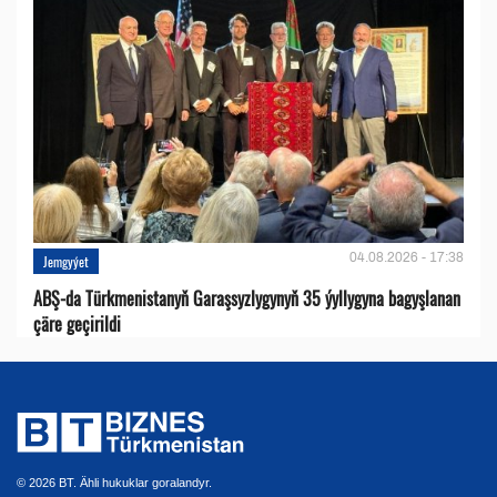
04.08.2026 - 17:38
Jemgyýet
ABŞ-da Türkmenistanyň Garaşsyzlygynyň 35 ýyllygyna bagyşlanan
çäre geçirildi
© 2026 BT. Ähli hukuklar goralandyr.