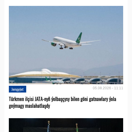
05.08.2026 - 11:11
Jemgyýet
Türkmen ilçisi JATA-nyň ýolbaşçysy bilen göni gatnawlary ýola
goýmagy maslahatlaşdy