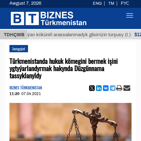
Awgust 7, 2026
ENG
TM
РУС
Toggl
navig
$12935,18
TDHÇMB
Buýan köküniň arassalanmadyk glisirrizin turşusy (t.)
Jemgyýet
Türkmenistanda hukuk kömegini bermek işini
ygtyýarlandyrmak hakynda Düzgünnama
tassyklanyldy
BIZNES TÜRKMENISTAN
11:20
07.04.2021