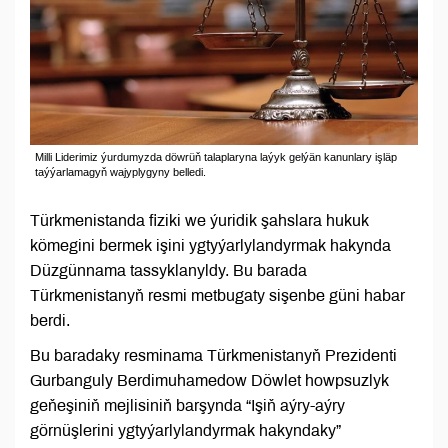
Milli Liderimiz ýurdumyzda döwrüň talaplaryna laýyk gelýän kanunlary işläp
taýýarlamagyň wajyplygyny belledi.
Türkmenistanda fiziki we ýuridik şahslara hukuk
kömegini bermek işini ygtyýarlylandyrmak hakynda
Düzgünnama tassyklanyldy. Bu barada
Türkmenistanyň resmi metbugaty sişenbe güni habar
berdi.
Bu baradaky resminama Türkmenistanyň Prezidenti
Gurbanguly Berdimuhamedow Döwlet howpsuzlyk
geňeşiniň mejlisiniň barşynda “Işiň aýry-aýry
görnüşlerini ygtyýarlylandyrmak hakyndaky”