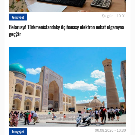
Şu gün - 10:01
Jemgyýet
Belarusyň Türkmenistandaky ilçihanasy elektron nobat ulgamyna
geçýär
06.08.2026 - 16:30
Jemgyýet