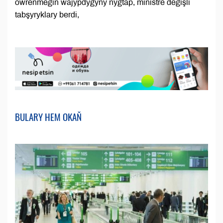
öwrenmegiň wajypdygyny nygtap, ministre degişli
tabşyryklary berdi,
BULARY HEM OKAŇ