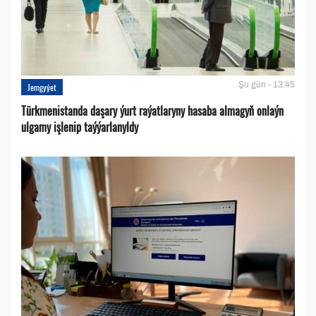
Şu gün - 13:45
Jemgyýet
Türkmenistanda daşary ýurt raýatlaryny hasaba almagyň onlaýn
ulgamy işlenip taýýarlanyldy