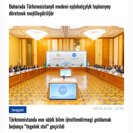
Buharada Türkmenistanyň medeni-syýahatçylyk toplumyny
döretmek meýilleşdirilýär
06.08.2026 - 10:55
Jemgyýet
Türkmenistanda ene süýdi bilen iýmitlendirmegi goldamak
boýunça “tegelek stol” geçirildi