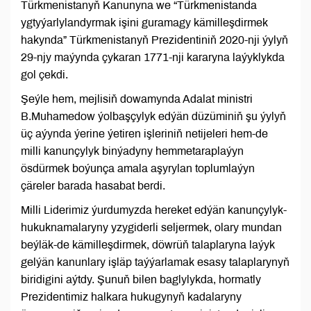
Türkmenistanyň Kanunyna we “Türkmenistanda
ygtyýarlylandyrmak işini guramagy kämilleşdirmek
hakynda” Türkmenistanyň Prezidentiniň 2020-nji ýylyň
29-njy maýynda çykaran 1771-nji kararyna laýyklykda
gol çekdi.
Şeýle hem, mejlisiň dowamynda Adalat ministri
B.Muhamedow ýolbaşçylyk edýän düzüminiň şu ýylyň
üç aýynda ýerine ýetiren işleriniň netijeleri hem-de
milli kanunçylyk binýadyny hemmetaraplaýyn
ösdürmek boýunça amala aşyrylan toplumlaýyn
çäreler barada hasabat berdi.
Milli Liderimiz ýurdumyzda hereket edýän kanunçylyk-
hukuknamalaryny yzygiderli seljermek, olary mundan
beýläk-de kämilleşdirmek, döwrüň talaplaryna laýyk
gelýän kanunlary işläp taýýarlamak esasy talaplarynyň
biridigini aýtdy. Şunuň bilen baglylykda, hormatly
Prezidentimiz halkara hukugynyň kadalaryny