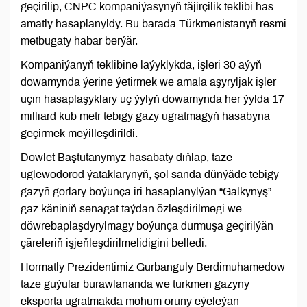
geçirilip, CNPC kompaniýasynyň täjirçilik teklibi has
amatly hasaplanyldy. Bu barada Türkmenistanyň resmi
metbugaty habar berýär.
Kompaniýanyň teklibine laýyklykda, işleri 30 aýyň
dowamynda ýerine ýetirmek we amala aşyryljak işler
üçin hasaplaşyklary üç ýylyň dowamynda her ýylda 17
milliard kub metr tebigy gazy ugratmagyň hasabyna
geçirmek meýilleşdirildi.
Döwlet Baştutanymyz hasabaty diňläp, täze
uglewodorod ýataklarynyň, şol sanda dünýäde tebigy
gazyň gorlary boýunça iri hasaplanylýan “Galkynyş”
gaz käniniň senagat taýdan özleşdirilmegi we
döwrebaplaşdyrylmagy boýunça durmuşa geçirilýän
çäreleriň işjeňleşdirilmelidigini belledi.
Hormatly Prezidentimiz Gurbanguly Berdimuhamedow
täze guýular burawlananda we türkmen gazyny
eksporta ugratmakda möhüm oruny eýeleýän