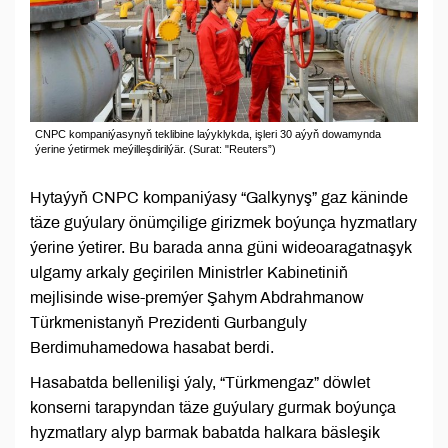
CNPC kompaniýasynyň teklibine laýyklykda, işleri 30 aýyň dowamynda
ýerine ýetirmek meýilleşdirilýär. (Surat: "Reuters”)
Hytaýyň CNPC kompaniýasy “Galkynyş” gaz käninde
täze guýulary önümçilige girizmek boýunça hyzmatlary
ýerine ýetirer. Bu barada anna güni wideoaragatnaşyk
ulgamy arkaly geçirilen Ministrler Kabinetiniň
mejlisinde wise-premýer Şahym Abdrahmanow
Türkmenistanyň Prezidenti Gurbanguly
Berdimuhamedowa hasabat berdi.
Hasabatda bellenilişi ýaly, “Türkmengaz” döwlet
konserni tarapyndan täze guýulary gurmak boýunça
hyzmatlary alyp barmak babatda halkara bäsleşik