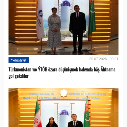
29.07.2026 - 09:21
Ykdysadyýet
Türkmenistan we ÝTÖB özara düşünişmek hakynda bäş Ähtnama
gol çekdiler