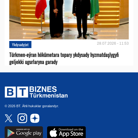
28.07.2026 - 11:53
Ykdysadyýet
Türkmen-eýran hökümetara topary ykdysady hyzmatdaşlygyň
geljekki ugurlaryna garady
© 2026 BT. Ähli hukuklar goralandyr.