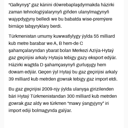
“Galkynyş” gaz känini döwrebaplaşdyrmakda häzirki
zaman tehnologiýalarynyň giňden ulanylmagynyň
wajypdygyny belledi we bu babatda wise-premýere
birnäçe tabşyryklary berdi.
Türkmenistan umumy kuwwatlylygy ýylda 55 milliard
kub metre barabar we A, B hem-de C
şahamçalaryndan ybarat bolan Merkezi Aziýa-Hytaý
gaz geçirijisi arkaly Hytaýa tebigy gazy eksport edýär.
Häzirki wagtda D şahamçasynyň gurluşygy hem
dowam edýär. Geçen ýyl Hytaý bu gaz geçirijisi arkaly
39 milliard kub metrden gowrak tebigy gaz import etdi.
Bu gaz geçirijisi 2009-njy ýylda ulanyşa girizilenden
bäri Hytaý Türkmenistandan 300 milliard kub metrden
gowrak gaz aldy we türkmen “mawy ýangyjyny” iri
import ediji bolmagynda galýar.