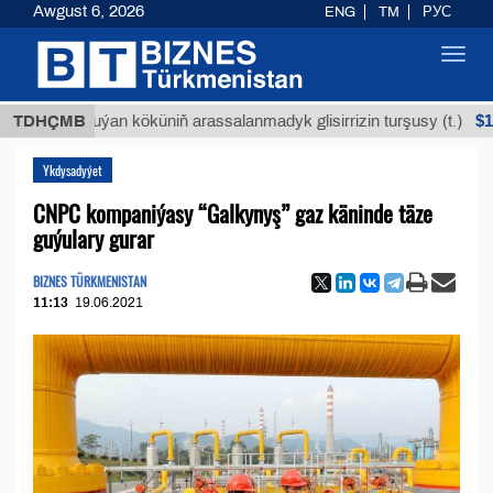
Awgust 6, 2026
ENG
TM
РУС
Toggl
navig
$12935,18
TDHÇMB
Buýan köküniň arassalanmadyk glisirrizin turşusy (t.)
Ykdysadyýet
CNPC kompaniýasy “Galkynyş” gaz käninde täze
guýulary gurar
BIZNES TÜRKMENISTAN
11:13
19.06.2021