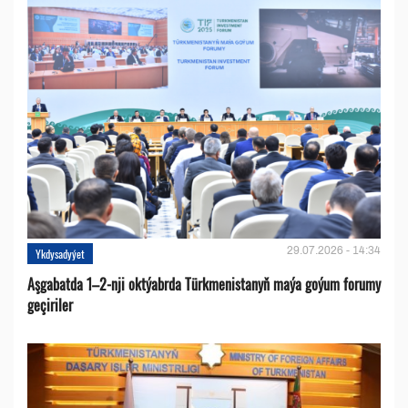
29.07.2026 - 14:34
Ykdysadyýet
Aşgabatda 1–2-nji oktýabrda Türkmenistanyň maýa goýum forumy
geçiriler