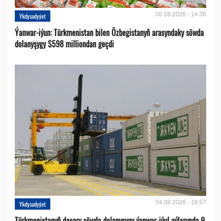
05.08.2026 - 14:35
Ykdysadyýet
Ýanwar-iýun: Türkmenistan bilen Özbegistanyň arasyndaky söwda
dolanyşygy $598 milliondan geçdi
04.08.2026 - 16:57
Ykdysadyýet
Türkmenistanyň daşary söwda dolanyşygy ýanwar-iýul aýlarynda 9