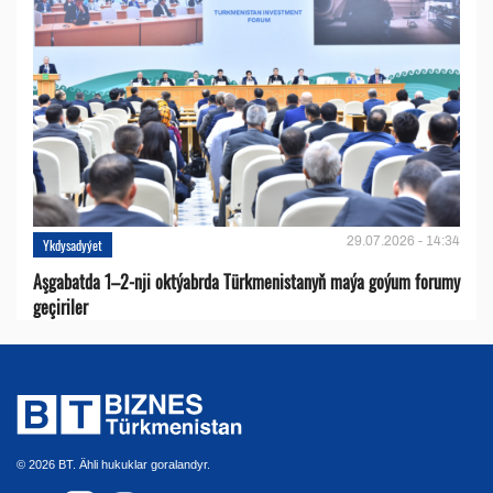
29.07.2026 - 14:34
Ykdysadyýet
Aşgabatda 1–2-nji oktýabrda Türkmenistanyň maýa goýum forumy
geçiriler
© 2026 BT. Ähli hukuklar goralandyr.