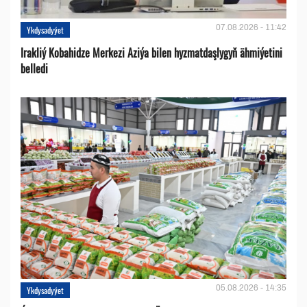
07.08.2026 - 11:42
Ykdysadyýet
Irakliý Kobahidze Merkezi Aziýa bilen hyzmatdaşlygyň ähmiýetini
belledi
05.08.2026 - 14:35
Ykdysadyýet