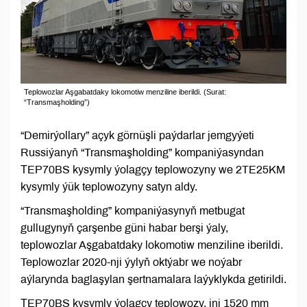
Teplowozlar Aşgabatdaky lokomotiw menziline iberildi. (Surat:
“Transmaşholding”)
“Demirýollary” açyk görnüşli paýdarlar jemgyýeti
Russiýanyň “Transmaşholding” kompaniýasyndan
ТEP70BS kysymly ýolagçy teplowozyny we 2TE25KM
kysymly ýük teplowozyny satyn aldy.
“Transmaşholding” kompaniýasynyň metbugat
gullugynyň çarşenbe güni habar berşi ýaly,
teplowozlar Aşgabatdaky lokomotiw menziline iberildi.
Teplowozlar 2020-nji ýylyň oktýabr we noýabr
aýlarynda baglaşylan şertnamalara laýyklykda getirildi.
ТEP70BS kysymly ýolagçy teplowozy, ini 1520 mm