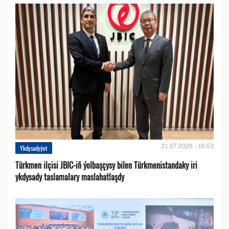
31.07.2026 - 16:53
Ykdysadyýet
Türkmen ilçisi JBIC-iň ýolbaşçysy bilen Türkmenistandaky iri
ykdysady taslamalary maslahatlaşdy