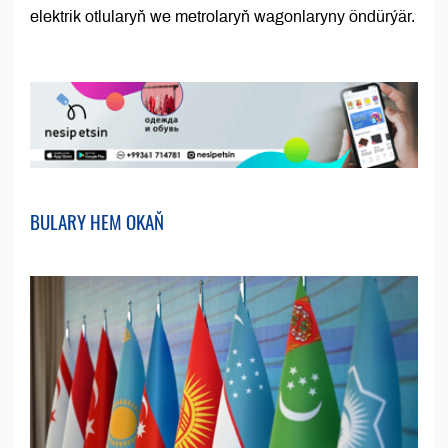
elektrik otlularyň we metrolaryň wagonlaryny öndürýär.
BULARY HEM OKAŇ