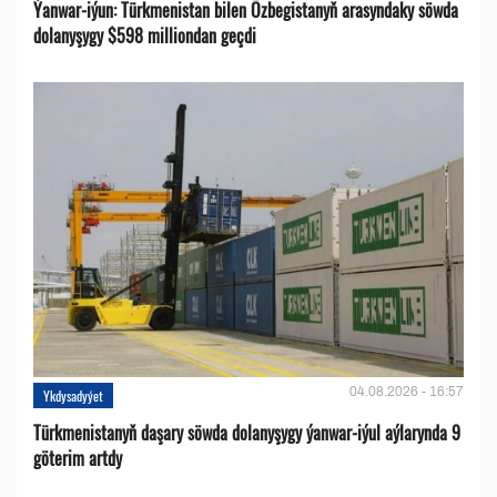
Ýanwar-iýun: Türkmenistan bilen Özbegistanyň arasyndaky söwda
dolanyşygy $598 milliondan geçdi
04.08.2026 - 16:57
Ykdysadyýet
Türkmenistanyň daşary söwda dolanyşygy ýanwar-iýul aýlarynda 9
göterim artdy