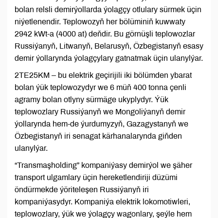
bolan relsli demirýollarda ýolagçy otlulary sürmek üçin
niýetlenendir. Teplowozyň her bölüminiň kuwwaty
2942 kWt-a (4000 at) deňdir. Bu görnüşli teplowozlar
Russiýanyň, Litwanyň, Belarusyň, Özbegistanyň esasy
demir ýollarynda ýolagçylary gatnatmak üçin ulanylýar.
2TE25KM – bu elektrik geçirijili iki bölümden ybarat
bolan ýük teplowozydyr we 6 müň 400 tonna çenli
agramy bolan otlyny sürmäge ukyplydyr. Ýük
teplowozlary Russiýanyň we Mongoliýanyň demir
ýollarynda hem-de ýurdumyzyň, Gazagystanyň we
Özbegistanyň iri senagat kärhanalarynda giňden
ulanylýar.
“Transmaşholding” kompaniýasy demirýol we şäher
transport ulgamlary üçin hereketlendiriji düzümi
öndürmekde ýöriteleşen Russiýanyň iri
kompaniýasydyr. Kompaniýa elektrik lokomotiwleri,
teplowozlary, ýük we ýolagçy wagonlary, şeýle hem