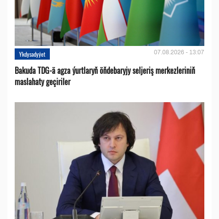
07.08.2026 - 13:07
Ykdysadyýet
Bakuda TDG-ä agza ýurtlaryň öňdebaryjy seljeriş merkezleriniň
maslahaty geçiriler