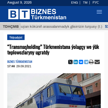
Awgust 9, 2026
ENG
TM
РУС
Toggl
navig
$12935,1
TDHÇMB
Buýan köküniň arassalanmadyk glisirrizin turşusy (t.)
Ykdysadyýet
“Transmaşholding” Türkmenistana ýolagçy we ýük
teplowozlaryny ugratdy
BIZNES TÜRKMENISTAN
17:46
29.09.2021