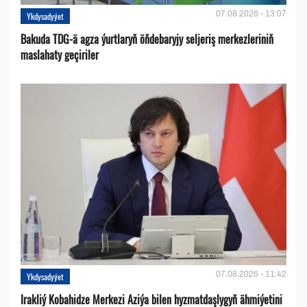
07.08.2026 - 13:07
Ykdysadyýet
Bakuda TDG-ä agza ýurtlaryň öňdebaryjy seljeriş merkezleriniň
maslahaty geçiriler
07.08.2026 - 11:42
Ykdysadyýet
Irakliý Kobahidze Merkezi Aziýa bilen hyzmatdaşlygyň ähmiýetini