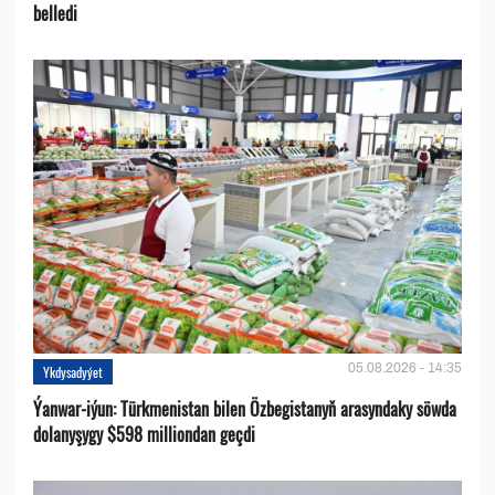
belledi
05.08.2026 - 14:35
Ykdysadyýet
Ýanwar-iýun: Türkmenistan bilen Özbegistanyň arasyndaky söwda
dolanyşygy $598 milliondan geçdi