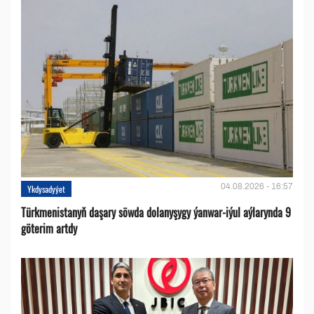
04.08.2026 - 16:57
Ykdysadyýet
Türkmenistanyň daşary söwda dolanyşygy ýanwar-iýul aýlarynda 9
göterim artdy