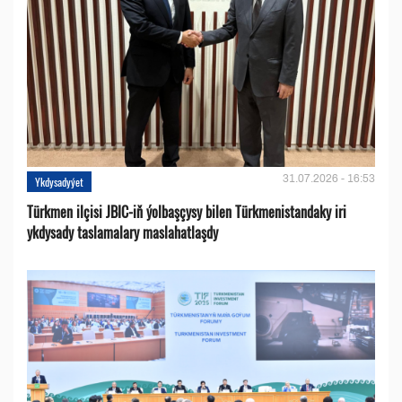
31.07.2026 - 16:53
Ykdysadyýet
Türkmen ilçisi JBIC-iň ýolbaşçysy bilen Türkmenistandaky iri
ykdysady taslamalary maslahatlaşdy