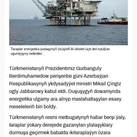
Taraplar energetika pudagynyň ösüşiniň iki döwlet üçin ileri tutulýan
ugurdygyny bellediler.
Türkmenistanyň Prezidentimiz Gurbanguly
Berdimuhamedow penşenbe güni Azerbaýjan
Respublikasynyň ykdysadyýet ministri Mikail Çingiz
ogly Jabbarowy kabul etdi. Duşuşygyň dowamynda
energetika ulgamy ara alnyp maslahatlaşylan esasy
meseleleriň biri boldy.
Türkmenistanyň resmi metbugatynyň habar berşi ýaly,
taraplar ýokary derejede gazanylan ylalaşyklary
durmuşa geçirmek babatda ikitaraplaýyn özara