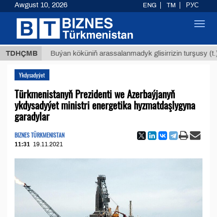
Awgust 10, 2026
ENG
TM
РУС
Toggl
navig
$1293
TDHÇMB
Buýan köküniň arassalanmadyk glisirrizin turşusy (t.)
Ykdysadyýet
Türkmenistanyň Prezidenti we Azerbaýjanyň
ykdysadyýet ministri energetika hyzmatdaşlygyna
garadylar
BIZNES TÜRKMENISTAN
11:31
19.11.2021