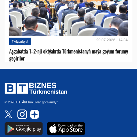
29.07.2026 - 14:34
Ykdysadyýet
Aşgabatda 1–2-nji oktýabrda Türkmenistanyň maýa goýum forumy
geçiriler
© 2026 BT. Ähli hukuklar goralandyr.