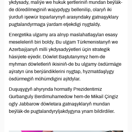
ykdysady, maliýe we hukuk şertleriniň mundan beýläk-
de döredilmeginiň wajypdygy bellenilip, olaryň iki
ýurduň işewür toparlarynyň arasyndaky gatnaşyklary
pugtalandyrmaga ýardam etjekdigi nygtaldy.
Energetika ulgamy ara alnyp maslahatlaşylan esasy
meseleleriň biri boldy. Bu ulgam Türkmenistanyň we
Azerbaýjanyň milli ykdysadyýetleri üçin strategik
häsiýete eýedir. Döwlet Baştutanymyz hem-de
myhman döwletleriň ikisiniň-de bu ulgamy ösdürmäge
aýratyn üns berýändiklerini nygtap, hyzmatdaşlygy
ösdürmegiň möhümdigini aýtdylar.
Duşuşygyň ahyrynda hormatly Prezidentimiz
Gurbanguly Berdimuhamedow hem-de Mikail Çingiz
ogly Jabbarow döwletara gatnaşyklaryň mundan
beýläk-de pugtalandyryljakdygyna ynam bildirdiler.