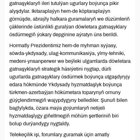
gatnaşyklaryň ileri tutulýan ugurlary boýunça pikir
alyşdylar. Ikitaraplaýyn hem-de köptaraplaýyn
görnüşde, abraýly halkara guramalaryň we düzümleriň
çäklerinde üstünlikli guralýan döwletara gatnaşyklary
ösdürmegiň ýokary depginine aýratyn üns berildi.
Hormatly Prezidentimiz hem-de myhman syýasy,
söwda-ykdysady, ulag-kommunikasiýa, ylmy-tehniki,
medeni-ynsanperwer we beýleki ulgamlarda döwletara
gatnaşyklaryň strategik häsiýetini nygtap, dürli
ugurlarda gatnaşyklary ösdürmek boýunça utgaşdyryjy
edara hökmünde Ykdysady hyzmatdaşlyk boýunça
türkmen-azerbaýjan hökümetara toparynyň ornuny
güýçlendirmegiň wajypdygyny bellediler. Şunuň bilen
baglylykda, özara maýa goýumlaryň netijeli
hyzmatdaşlygy giňeltmegiň möhüm şertleriniň biri
bolup durýandygy nygtaldy.
Telekeçilik işi, forumlary guramak üçin amatly