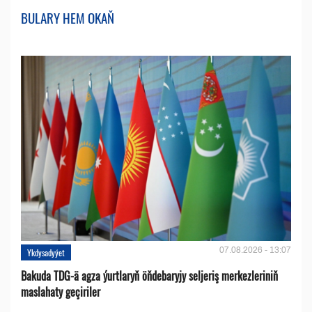
BULARY HEM OKAŇ
07.08.2026 - 13:07
Ykdysadyýet
Bakuda TDG-ä agza ýurtlaryň öňdebaryjy seljeriş merkezleriniň
maslahaty geçiriler