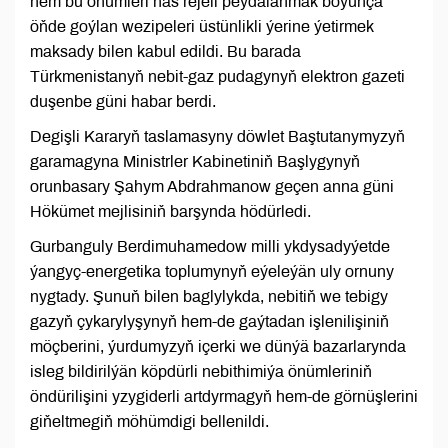
hem bu önümleri has rejeli peýdalanmak boýunça
öňde goýlan wezipeleri üstünlikli ýerine ýetirmek
maksady bilen kabul edildi. Bu barada
Türkmenistanyň nebit-gaz pudagynyň elektron gazeti
duşenbe güni habar berdi.
Degişli Kararyň taslamasyny döwlet Baştutanymyzyň
garamagyna Ministrler Kabinetiniň Başlygynyň
orunbasary Şahym Abdrahmanow geçen anna güni
Hökümet mejlisiniň barşynda hödürledi.
Gurbanguly Berdimuhamedow milli ykdysadyýetde
ýangyç-energetika toplumynyň eýeleýän uly ornuny
nygtady. Şunuň bilen baglylykda, nebitiň we tebigy
gazyň çykarylyşynyň hem-de gaýtadan işlenilişiniň
möçberini, ýurdumyzyň içerki we dünýä bazarlarynda
isleg bildirilýän köpdürli nebithimiýa önümleriniň
öndürilişini yzygiderli artdyrmagyň hem-de görnüşlerini
giňeltmegiň möhümdigi bellenildi.