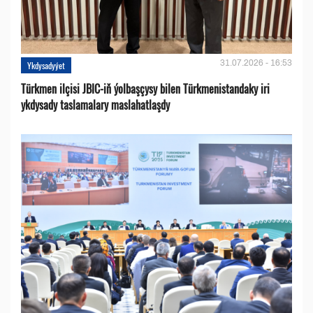
31.07.2026 - 16:53
Ykdysadyýet
Türkmen ilçisi JBIC-iň ýolbaşçysy bilen Türkmenistandaky iri
ykdysady taslamalary maslahatlaşdy