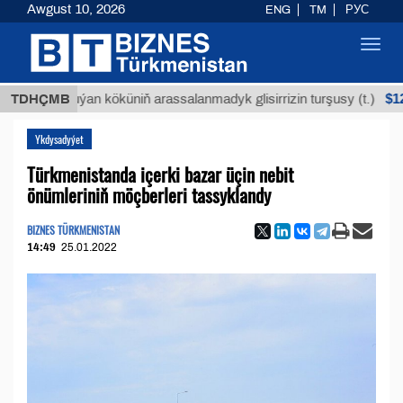
Awgust 10, 2026
ENG
TM
РУС
Toggl
navig
$12935,18
TDHÇMB
Buýan köküniň arassalanmadyk glisirrizin turşusy (t.)
Ykdysadyýet
Türkmenistanda içerki bazar üçin nebit
önümleriniň möçberleri tassyklandy
BIZNES TÜRKMENISTAN
14:49
25.01.2022