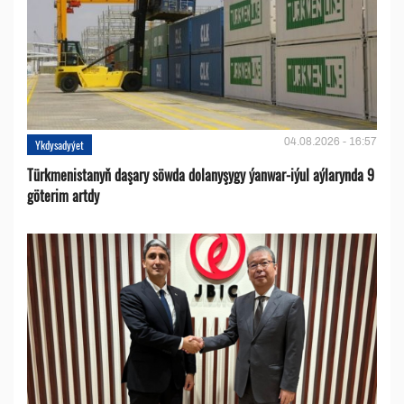
04.08.2026 - 16:57
Ykdysadyýet
Türkmenistanyň daşary söwda dolanyşygy ýanwar-iýul aýlarynda 9
göterim artdy