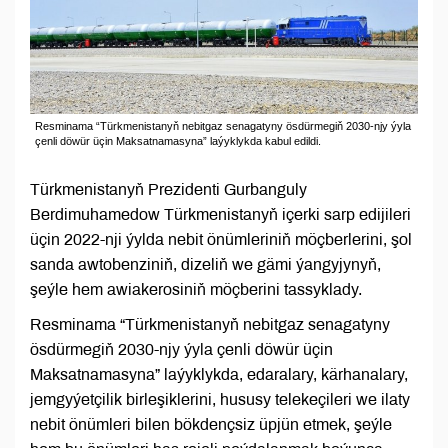
Resminama “Türkmenistanyň nebitgaz senagatyny ösdürmegiň 2030-njy ýyla
çenli döwür üçin Maksatnamasyna” laýyklykda kabul edildi.
Türkmenistanyň Prezidenti Gurbanguly
Berdimuhamedow Türkmenistanyň içerki sarp edijileri
üçin 2022-nji ýylda nebit önümleriniň möçberlerini, şol
sanda awtobenziniň, dizeliň we gämi ýangyjynyň,
şeýle hem awiakerosiniň möçberini tassyklady.
Resminama “Türkmenistanyň nebitgaz senagatyny
ösdürmegiň 2030-njy ýyla çenli döwür üçin
Maksatnamasyna” laýyklykda, edaralary, kärhanalary,
jemgyýetçilik birleşiklerini, hususy telekeçileri we ilaty
nebit önümleri bilen bökdençsiz üpjün etmek, şeýle