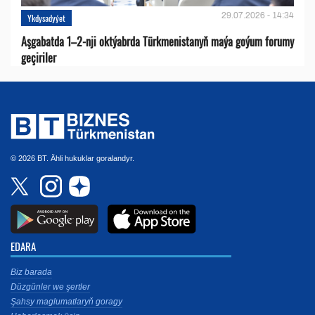
29.07.2026 - 14:34
Ykdysadyýet
Aşgabatda 1–2-nji oktýabrda Türkmenistanyň maýa goýum forumy
geçiriler
© 2026 BT. Ähli hukuklar goralandyr.
EDARA
Biz barada
Düzgünler we şertler
Şahsy maglumatlaryň goragy