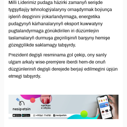
Milli Liderimiz pudaga häzirki zamanyň serişde
tygşytlaýjy tehnologiýalaryny ornaşdyrmak boýunça
işleriň depginini ýokarlandyrmaga, energetika
pudagynyň kärhanalarynyň eksport kuwwatyny
pugtalandyrmaga gönükdirilen iri düzümleýin
taslamalaryň durmuşa geçirilişiniň barşyny hemişe
gözegçilikde saklamagy tabşyrdy.
Prezident degişli resminama gol çekip, ony sanly
ulgam arkaly wise-premýere iberdi hem-de onuň
düzgünleriniň degişli derejede berjaý edilmegini üpjün
etmegi tabşyrdy.