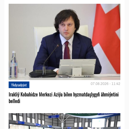
07.08.2026 - 11:42
Ykdysadyýet
Irakliý Kobahidze Merkezi Aziýa bilen hyzmatdaşlygyň ähmiýetini
belledi