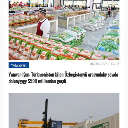
05.08.2026 - 14:35
Ykdysadyýet
Ýanwar-iýun: Türkmenistan bilen Özbegistanyň arasyndaky söwda
dolanyşygy $598 milliondan geçdi