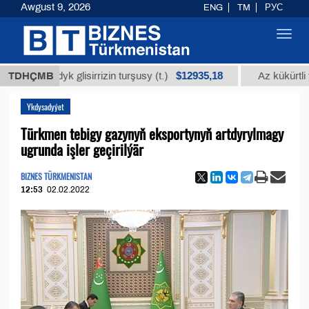
Awgust 9, 2026
ENG
TM
РУС
Toggl
navig
$12935,18
madyk glisirrizin turşusy (t.)
TDHÇMB
Az kükürtli ýakyş 
Ykdysadyýet
Türkmen tebigy gazynyň eksportynyň artdyrylmagy
ugrunda işler geçirilýär
BIZNES TÜRKMENISTAN
12:53
02.02.2022