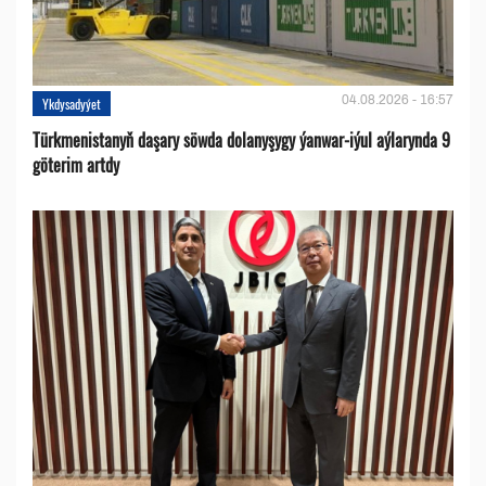
04.08.2026 - 16:57
Ykdysadyýet
Türkmenistanyň daşary söwda dolanyşygy ýanwar-iýul aýlarynda 9
göterim artdy