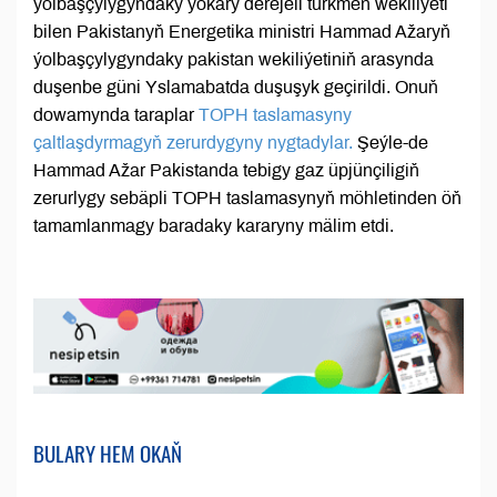
ýolbaşçylygyndaky ýokary derejeli türkmen wekiliýeti
bilen Pakistanyň Energetika ministri Hammad Ažaryň
ýolbaşçylygyndaky pakistan wekiliýetiniň arasynda
duşenbe güni Yslamabatda duşuşyk geçirildi. Onuň
dowamynda taraplar
TOPH taslamasyny
çaltlaşdyrmagyň zerurdygyny nygtadylar.
Şeýle-de
Hammad Ažar Pakistanda tebigy gaz üpjünçiligiň
zerurlygy sebäpli TOPH taslamasynyň möhletinden öň
tamamlanmagy baradaky kararyny mälim etdi.
BULARY HEM OKAŇ