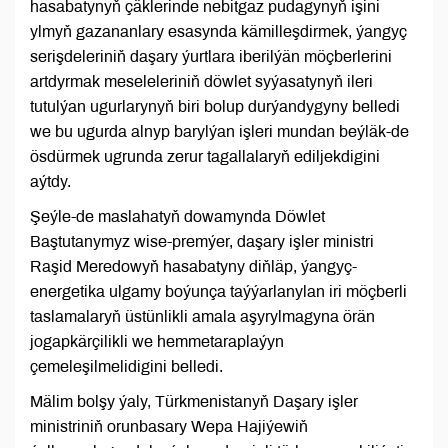
hasabatynyň çäklerinde nebitgaz pudagynyň işini
ylmyň gazananlary esasynda kämilleşdirmek, ýangyç
serişdeleriniň daşary ýurtlara iberilýän möçberlerini
artdyrmak meseleleriniň döwlet syýasatynyň ileri
tutulýan ugurlarynyň biri bolup durýandygyny belledi
we bu ugurda alnyp barylýan işleri mundan beýläk-de
ösdürmek ugrunda zerur tagallalaryň ediljekdigini
aýtdy.
Şeýle-de maslahatyň dowamynda Döwlet
Baştutanymyz wise-premýer, daşary işler ministri
Raşid Meredowyň hasabatyny diňläp, ýangyç-
energetika ulgamy boýunça taýýarlanylan iri möçberli
taslamalaryň üstünlikli amala aşyrylmagyna örän
jogapkärçilikli we hemmetaraplaýyn
çemeleşilmelidigini belledi.
Mälim bolşy ýaly, Türkmenistanyň Daşary işler
ministriniň orunbasary Wepa Hajiýewiň