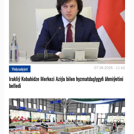
07.08.2026 - 11:42
Ykdysadyýet
Irakliý Kobahidze Merkezi Aziýa bilen hyzmatdaşlygyň ähmiýetini
belledi