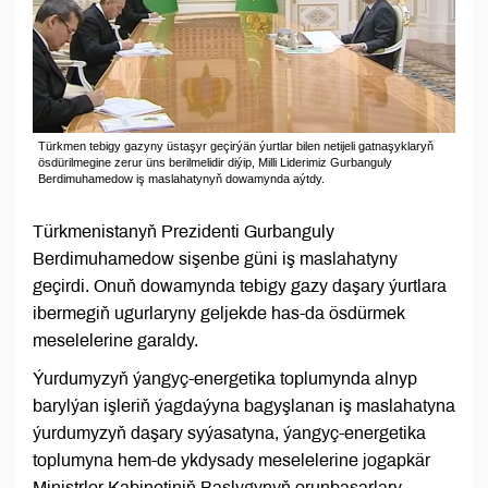
Türkmen tebigy gazyny üstaşyr geçirýän ýurtlar bilen netijeli gatnaşyklaryň
ösdürilmegine zerur üns berilmelidir diýip, Milli Liderimiz Gurbanguly
Berdimuhamedow iş maslahatynyň dowamynda aýtdy.
Türkmenistanyň Prezidenti Gurbanguly
Berdimuhamedow sişenbe güni iş maslahatyny
geçirdi. Onuň dowamynda tebigy gazy daşary ýurtlara
ibermegiň ugurlaryny geljekde has-da ösdürmek
meselelerine garaldy.
Ýurdumyzyň ýangyç-energetika toplumynda alnyp
barylýan işleriň ýagdaýyna bagyşlanan iş maslahatyna
ýurdumyzyň daşary syýasatyna, ýangyç-energetika
toplumyna hem-de ykdysady meselelerine jogapkär
Ministrler Kabinetiniň Başlygynyň orunbasarlary