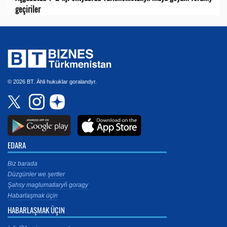
geçiriler
© 2026 BT. Ähli hukuklar goralandyr.
EDARA
Biz barada
Düzgünler we şertler
Şahsy maglumatlaryň goragy
Habarlaşmak üçin
HABARLAŞMAK ÜÇIN