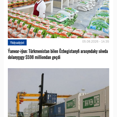
05.08.2026 - 14:35
Ykdysadyýet
Ýanwar-iýun: Türkmenistan bilen Özbegistanyň arasyndaky söwda
dolanyşygy $598 milliondan geçdi