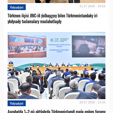
31.07.2026 - 16:53
Ykdysadyýet
Türkmen ilçisi JBIC-iň ýolbaşçysy bilen Türkmenistandaky iri
ykdysady taslamalary maslahatlaşdy
29.07.2026 - 14:34
Ykdysadyýet
Aşgabatda 1–2-nji oktýabrda Türkmenistanyň maýa goýum forumy