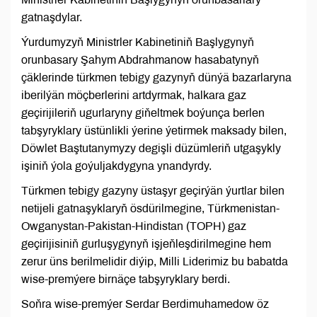
gatnaşdylar.
Ýurdumyzyň Ministrler Kabinetiniň Başlygynyň
orunbasary Şahym Abdrahmanow hasabatynyň
çäklerinde türkmen tebigy gazynyň dünýä bazarlaryna
iberilýän möçberlerini artdyrmak, halkara gaz
geçirijileriň ugurlaryny giňeltmek boýunça berlen
tabşyryklary üstünlikli ýerine ýetirmek maksady bilen,
Döwlet Baştutanymyzy degişli düzümleriň utgaşykly
işiniň ýola goýuljakdygyna ynandyrdy.
Türkmen tebigy gazyny üstaşyr geçirýän ýurtlar bilen
netijeli gatnaşyklaryň ösdürilmegine, Türkmenistan-
Owganystan-Pakistan-Hindistan (TOPH) gaz
geçirijisiniň gurluşygynyň işjeňleşdirilmegine hem
zerur üns berilmelidir diýip, Milli Liderimiz bu babatda
wise-premýere birnäçe tabşyryklary berdi.
Soňra wise-premýer Serdar Berdimuhamedow öz