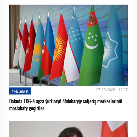
07.08.2026 - 13:07
Ykdysadyýet
Bakuda TDG-ä agza ýurtlaryň öňdebaryjy seljeriş merkezleriniň
maslahaty geçiriler