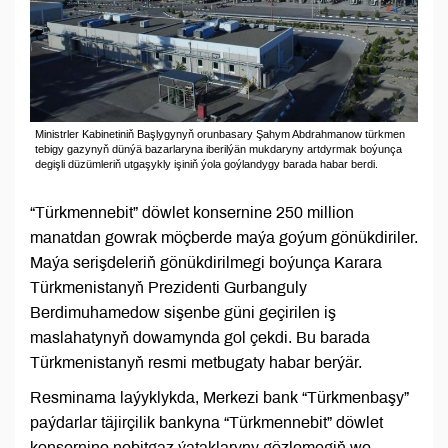
Ministrler Kabinetiniň Başlygynyň orunbasary Şahym Abdrahmanow türkmen
tebigy gazynyň dünýä bazarlaryna iberilýän mukdaryny artdyrmak boýunça
degişli düzümleriň utgaşykly işiniň ýola goýlandygy barada habar berdi.
“Türkmennebit” döwlet konsernine 250 million
manatdan gowrak möçberde maýa goýum gönükdiriler.
Maýa serişdeleriň gönükdirilmegi boýunça Karara
Türkmenistanyň Prezidenti Gurbanguly
Berdimuhamedow sişenbe güni geçirilen iş
maslahatynyň dowamynda gol çekdi. Bu barada
Türkmenistanyň resmi metbugaty habar berýär.
Resminama laýyklykda, Merkezi bank “Türkmenbaşy”
paýdarlar täjirçilik bankyna “Türkmennebit” döwlet
konsernine nebitgaz ýataklaryny gözlemegiň we