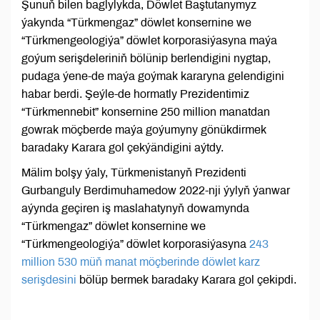
Şunuň bilen baglylykda, Döwlet Baştutanymyz
ýakynda “Türkmengaz” döwlet konsernine we
“Türkmengeologiýa” döwlet korporasiýasyna maýa
goýum serişdeleriniň bölünip berlendigini nygtap,
pudaga ýene-de maýa goýmak kararyna gelendigini
habar berdi. Şeýle-de hormatly Prezidentimiz
“Türkmennebit” konsernine 250 million manatdan
gowrak möçberde maýa goýumyny gönükdirmek
baradaky Karara gol çekýändigini aýtdy.
Mälim bolşy ýaly, Türkmenistanyň Prezidenti
Gurbanguly Berdimuhamedow 2022-nji ýylyň ýanwar
aýynda geçiren iş maslahatynyň dowamynda
“Türkmengaz” döwlet konsernine we
“Türkmengeologiýa” döwlet korporasiýasyna
243
million 530 müň manat möçberinde döwlet karz
serişdesini
bölüp bermek baradaky Karara gol çekipdi.