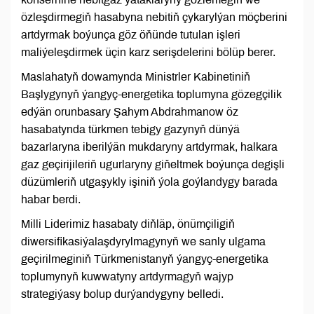
özleşdirmegiň hasabyna nebitiň çykarylýan möçberini
artdyrmak boýunça göz öňünde tutulan işleri
maliýeleşdirmek üçin karz serişdelerini bölüp berer.
Maslahatyň dowamynda Ministrler Kabinetiniň
Başlygynyň ýangyç-energetika toplumyna gözegçilik
edýän orunbasary Şahym Abdrahmanow öz
hasabatynda türkmen tebigy gazynyň dünýä
bazarlaryna iberilýän mukdaryny artdyrmak, halkara
gaz geçirijileriň ugurlaryny giňeltmek boýunça degişli
düzümleriň utgaşykly işiniň ýola goýlandygy barada
habar berdi.
Milli Liderimiz hasabaty diňläp, önümçiligiň
diwersifikasiýalaşdyrylmagynyň we sanly ulgama
geçirilmeginiň Türkmenistanyň ýangyç-energetika
toplumynyň kuwwatyny artdyrmagyň wajyp
strategiýasy bolup durýandygyny belledi.