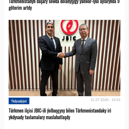
Türkmenistanyň daşary söwda dolanyşygy ýanwar-iýul aýlarynda 9
göterim artdy
31.07.2026 - 16:53
Ykdysadyýet
Türkmen ilçisi JBIC-iň ýolbaşçysy bilen Türkmenistandaky iri
ykdysady taslamalary maslahatlaşdy