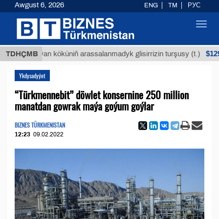
Awgust 6, 2026
ENG
TM
РУС
Toggl
navig
$12935,18
Buýan köküniň arassalanmadyk glisirrizin turşusy (t.)
TDHÇMB
Ykdysadyýet
“Türkmennebit” döwlet konsernine 250 million
manatdan gowrak maýa goýum goýlar
BIZNES TÜRKMENISTAN
12:23
09.02.2022