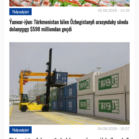
05.08.2026 - 14:35
Ykdysadyýet
Ýanwar-iýun: Türkmenistan bilen Özbegistanyň arasyndaky söwda
dolanyşygy $598 milliondan geçdi
04.08.2026 - 16:57
Ykdysadyýet