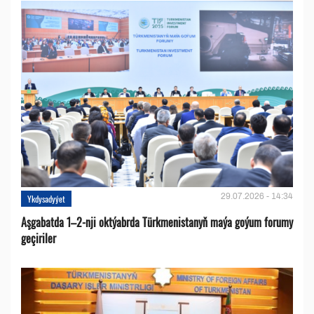
29.07.2026 - 14:34
Ykdysadyýet
Aşgabatda 1–2-nji oktýabrda Türkmenistanyň maýa goýum forumy
geçiriler