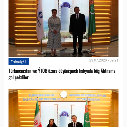
29.07.2026 - 09:21
Ykdysadyýet
Türkmenistan we ÝTÖB özara düşünişmek hakynda bäş Ähtnama
gol çekdiler