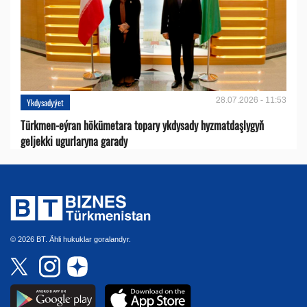
28.07.2026 - 11:53
Ykdysadyýet
Türkmen-eýran hökümetara topary ykdysady hyzmatdaşlygyň
geljekki ugurlaryna garady
© 2026 BT. Ähli hukuklar goralandyr.