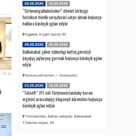
06.08.2026
16.09.2026
“Türkmengallaönümleri” döwlet birleşigi
fostoksin himiki serişdesini satyn almak boýunça
halkara bäsleşik yglan edýär
Aşgabat, Arçabil Şaýoly 92
06.08.2026
26.08.2026
Balkanabat şäher häkimligi kottej görnüşli
ýaşaýyş jaýlaryny gurmak boýunça bäsleşik yglan
edýär
- 14:14
Балканский велаят, г. Балканабат
03.08.2026
28.08.2026
i
“Tatneft” JPJ-niň Türkmenistandaky buraw
erginini arassalaýyş blogunyň kärendesi boýunça
bäsleşik yglan edýär
Türkmenistan, Balkan welaýaty, Balkanabat,
T.Satylow köçesi, 59