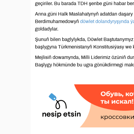
geçiriler. Bu barada TDH şenbe güni habar ber
Anna güni Halk Maslahatynyň adatdan daşary m
Berdimuhamedowyň
döwlet dolandyryşynda ý
goldadylar.
Şunuň bilen baglylykda, Döwlet Baştutanymyz 
başlygyna Türkmenistanyň Konstitusiýasy we
Mejlisiň dowamynda, Milli Liderimiz özüniň d
Başlygy hökmünde bu ugra gönükdirmegi maksa