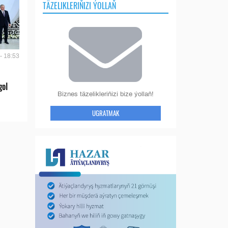
TÄZELIKLERIŇIZI ÝOLLAŇ
- 18:53
gol
Biznes täzelikleriňizi bize ýollaň!
UGRATMAK