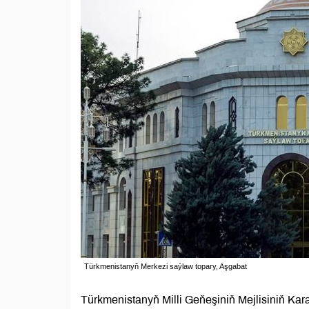
Türkmenistanyň Merkezi saýlaw topary, Aşgabat
Türkmenistanyň Milli Geňeşiniň Mejlisiniň Kara