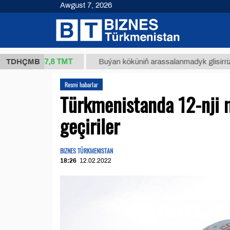
Awgust 7, 2026
37,8 ТМТ
g.)
TDHÇMB
Buýan köküniň arassalanmadyk glisirrizin turşu
Resmi habarlar
Türkmenistanda 12-nji 
geçiriler
BIZNES TÜRKMENISTAN
18:26
12.02.2022