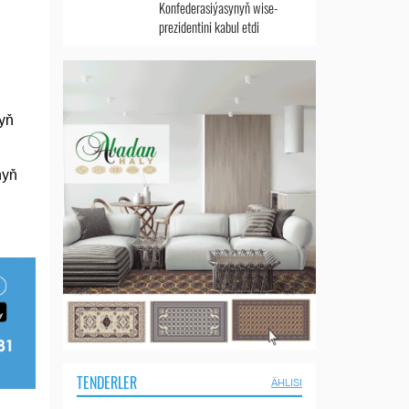
Konfederasiýasynyň wise-
prezidentini kabul etdi
ryň
nyň
TENDERLER
ÄHLISI