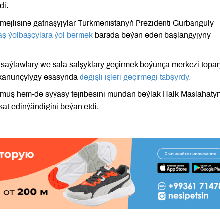
di.
ejlisine gatnaşyjylar Türkmenistanyň Prezidenti Gurbanguly
aş ýolbaşçylara ýol bermek
barada beýan eden başlangyjyny
saýlawlary we sala salşyklary geçirmek boýunça merkezi topa
 kanunçylygy esasynda
degişli işleri geçirmegi tabşyrdy.
urmuş hem-de syýasy tejribesini mundan beýläk Halk Maslahaty
t edinýändigini beýan etdi.