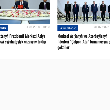
31.07.2026 - 19:23
31.07.2026 
barlar
Resmi habarlar
stanyň Prezidenti Merkezi Aziýa
Merkezi Aziýanyň we Azerbaýjanyň
ewi syýahatçylyk wizasyny teklip
liderleri “Çolpon-Ata” Jarnamasyna 
çekdiler