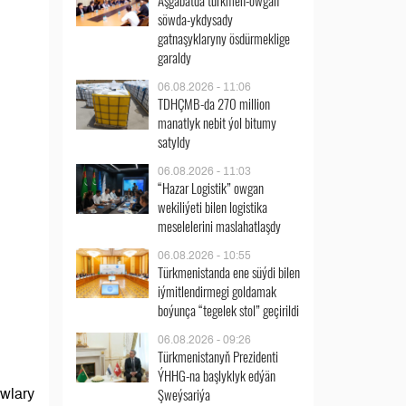
Aşgabatda türkmen-owgan
söwda-ykdysady
gatnaşyklaryny ösdürmeklige
garaldy
06.08.2026 - 11:06
TDHÇMB-da 270 million
manatlyk nebit ýol bitumy
satyldy
06.08.2026 - 11:03
“Hazar Logistik” owgan
wekiliýeti bilen logistika
meselelerini maslahatlaşdy
06.08.2026 - 10:55
Türkmenistanda ene süýdi bilen
iýmitlendirmegi goldamak
boýunça “tegelek stol” geçirildi
06.08.2026 - 09:26
Türkmenistanyň Prezidenti
ÝHHG-na başlyklyk edýän
Şweýsariýa
awlary