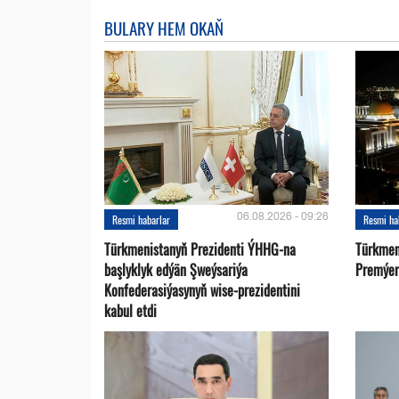
BULARY HEM OKAŇ
06.08.2026 - 09:26
Resmi habarlar
Resmi ha
Türkmenistanyň Prezidenti ÝHHG-na
Türkmen
başlyklyk edýän Şweýsariýa
Premýer-
Konfederasiýasynyň wise-prezidentini
kabul etdi