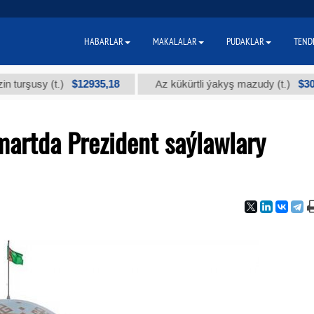
HABARLAR
MAKALALAR
PUDAKLAR
TEND
$12935,18
$300
sy (t.)
Az kükürtli ýakyş mazudy (t.)
martda Prezident saýlawlary