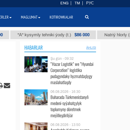
ENG
TM
РУС
ERLER
MAGLUMAT
KOTIROWKALAR
$86 000
"А" kysymly tehniki ýody (t.)
Natriý hlorly (nahar d
HABARLAR
ÄHLISI
Şu gün - 09:32
“Hazar Logistik” we “Hyundai
Corporation” logistika
pudagyndaky hyzmatdaşlygy
maslahatlaşdy
06.08.2026 - 16:30
Buharada Türkmenistanyň
medeni-syýahatçylyk
toplumyny döretmek
meýilleşdirilýär
06.08.2026 - 13:50