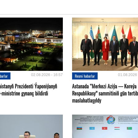
02.08.2026 - 16:57
01.08.2026 
barlar
Resmi habarlar
istanyň Prezidenti Ýaponiýanyň
Astanada “Merkezi Aziýa — Koreýa
ministrine gynanç bildirdi
Respublikasy” sammitiniň gün tertib
maslahatlaşyldy