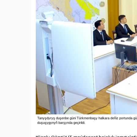
Tanyşdyryş duşenbe güni Türkmenbaşy halkara deňiz portunda gü
duşuşygynyň barşynda geçirildi.