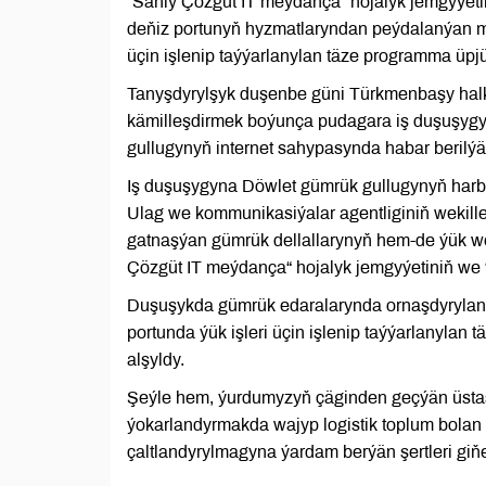
“Sanly Çözgüt IT meýdança“ hojalyk jemgyýet
deňiz portunyň hyzmatlaryndan peýdalanýan müş
üçin işlenip taýýarlanylan täze programma üpjünç
Tanyşdyrylşyk duşenbe güni Türkmenbaşy halk
kämilleşdirmek boýunça pudagara iş duşuşygy
gullugynyň internet sahypasynda habar berilýä
Iş duşuşygyna Döwlet gümrük gullugynyň harby
Ulag we kommunikasiýalar agentliginiň wekill
gatnaşýan gümrük dellallarynyň hem-de ýük w
Çözgüt IT meýdança“ hojalyk jemgyýetiniň we
Duşuşykda gümrük edaralarynda ornaşdyrylan 
portunda ýük işleri üçin işlenip taýýarlanylan 
alşyldy.
Şeýle hem, ýurdumyzyň çäginden geçýän üstaşyr
ýokarlandyrmakda wajyp logistik toplum bola
çaltlandyrylmagyna ýardam berýän şertleri giň