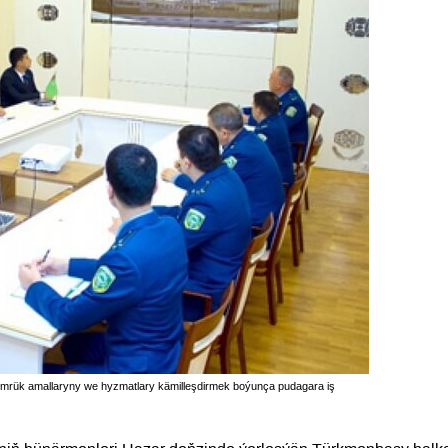
mrük amallaryny we hyzmatlary kämilleşdirmek boýunça pudagara iş