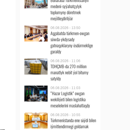
Buharada Türkmenistanyň
medeni-syýahatçylyk
toplumyny döretmek
meýilleşdirilýär
06.08.2026 - 13:50
Aşgabatda türkmen-owgan
söwda-ykdysady
gatnaşyklaryny ösdürmeklige
garaldy
06.08.2026 - 11:06
TDHÇMB-da 270 million
manatlyk nebit ýol bitumy
satyldy
06.08.2026 - 11:03
“Hazar Logistik” owgan
wekiliýeti bilen logistika
meselelerini maslahatlaşdy
06.08.2026 - 10:55
Türkmenistanda ene süýdi bilen
iýmitlendirmegi goldamak