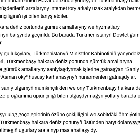
iniň hünärmenleri Hazar deňzinde ýerleşýän Türkmenbaşy halk
derileriň arzalaryny Internet tory arkaly uzak aralykdan berme
iliginiň işi bilen tanyş etdiler.
ara deňiz portunda gümrük amallaryny we hyzmatlary
nyň barşynda geçirildi. Bu barada Türkmenistanyň Döwlet güm
r.
 gullukçylary, Türkmenistanyň Ministrler Kabinetiniň ýanyndak
eri, Türkmenbaşy halkara deňiz portunda gümrük amallaryna
e gümrük amallaryny sanlylaşdyrmak işlerine gatnaşýan “Sanly
 “Asman oky“ hususy kärhanasynyň hünärmenleri gatnaşdylar.
sanly ulgamyň mümkinçilikleri we ony Türkmenbaşy halkara d
täze programma üpjünçiligi bilen utgaşdyrmagyň ýollary barada p
 ulag geçelgeleriniň özüne çekijiligini we sebitdäki ähmiýetin
n Türkmenbaşy halkara deňiz portunyň üstünden haryt dolanyşy
eltmegiň ugurlary ara alnyp maslahatlaşyldy.