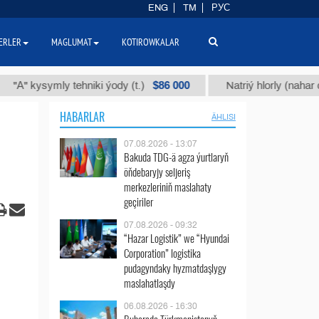
ENG
TM
РУС
ERLER
MAGLUMAT
KOTIROWKALAR
$86 000
symly tehniki ýody (t.)
Natriý hlorly (nahar duzy) (t.
HABARLAR
ÄHLISI
07.08.2026 - 13:07
Bakuda TDG-ä agza ýurtlaryň
öňdebaryjy seljeriş
merkezleriniň maslahaty
geçiriler
07.08.2026 - 09:32
“Hazar Logistik” we “Hyundai
Corporation” logistika
pudagyndaky hyzmatdaşlygy
maslahatlaşdy
06.08.2026 - 16:30