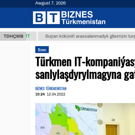
Awgust 7, 2026
8 ТМТ
TDHÇMB
Buýan köküniň arassalanmadyk glisirrizin turşusy (t.)
Biznes
Türkmen IT-kompaniýas
sanlylaşdyrylmagyna ga
BİZNES TÜRKMENISTAN
10:24
12.04.2022