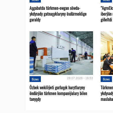
Aşgabatda türkmen-owgan söwda-
“AgroEk
ykdysady gatnaşyklaryny ösdürmeklige
iberýän 
garaldy
giňeltdi
28.07.2026 - 16:53
Biznes
Biznes
Özbek wekiliýeti gurluşyk harytlaryny
Türkmen
öndürýän türkmen kompaniýalary bilen
ykdysad
tanyşdy
maslaha