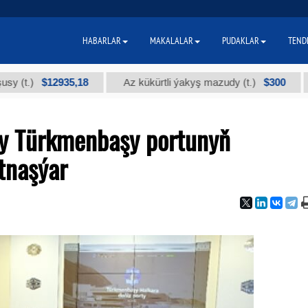
HABARLAR
MAKALALAR
PUDAKLAR
TEND
$12935,18
$300
Az kükürtli ýakyş mazudy (t.)
"А" ky
y Türkmenbaşy portunyň
tnaşýar