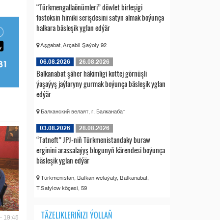
“Türkmengallaönümleri” döwlet birleşigi
fostoksin himiki serişdesini satyn almak boýunça
halkara bäsleşik yglan edýär
Aşgabat, Arçabil Şaýoly 92
06.08.2026
26.08.2026
Balkanabat şäher häkimligi kottej görnüşli
ýaşaýyş jaýlaryny gurmak boýunça bäsleşik yglan
edýär
Балканский велаят, г. Балканабат
03.08.2026
28.08.2026
“Tatneft” JPJ-niň Türkmenistandaky buraw
erginini arassalaýyş blogunyň kärendesi boýunça
bäsleşik yglan edýär
Türkmenistan, Balkan welaýaty, Balkanabat,
T.Satylow köçesi, 59
TÄZELIKLERIŇIZI ÝOLLAŇ
- 19:45