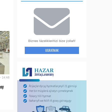
Biznes täzelikleriňizi bize ýollaň!
UGRATMAK
- 14:48
asy