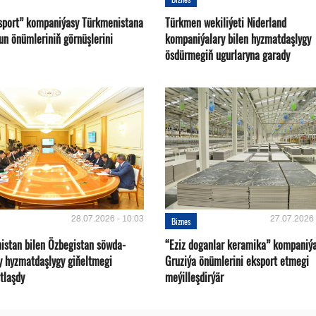
sport” kompaniýasy Türkmenistana
Türkmen wekiliýeti Niderland
un önümleriniň görnüşlerini
kompaniýalary bilen hyzmatdaşlygy
ösdürmegiň ugurlaryna garady
28.07.2026 - 10:03
27.07.2026 
Biznes
istan bilen Özbegistan söwda-
“Eziz doganlar keramika” kompaniý
y hyzmatdaşlygy giňeltmegi
Gruziýa önümlerini eksport etmegi
tlaşdy
meýilleşdirýär