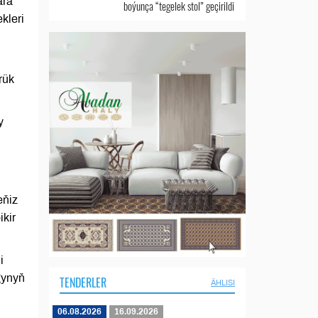
ara
boýunça “tegelek stol” geçirildi
kleri
rük
y
eňiz
ikir
i
gynyň
TENDERLER
ÄHLISI
06.08.2026
16.09.2026