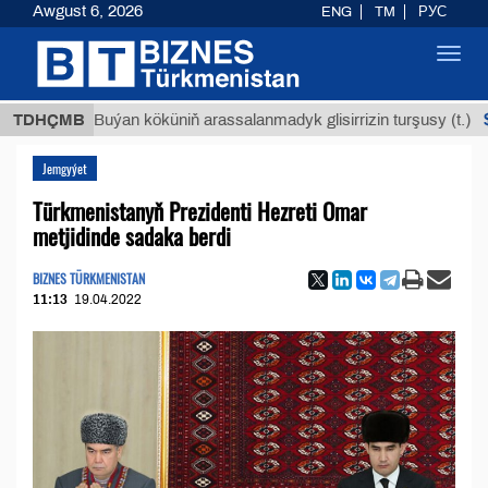
Awgust 6, 2026
ENG
TM
РУС
Toggl
navig
$12935,
TDHÇMB
Buýan köküniň arassalanmadyk glisirrizin turşusy (t.)
Jemgyýet
Türkmenistanyň Prezidenti Hezreti Omar
metjidinde sadaka berdi
BIZNES TÜRKMENISTAN
11:13
19.04.2022