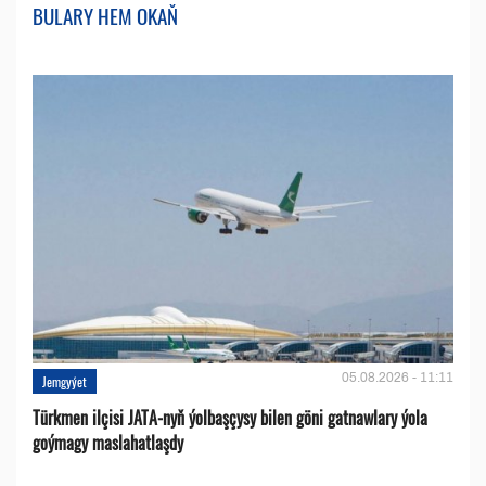
BULARY HEM OKAŇ
05.08.2026 - 11:11
Jemgyýet
Türkmen ilçisi JATA-nyň ýolbaşçysy bilen göni gatnawlary ýola
goýmagy maslahatlaşdy