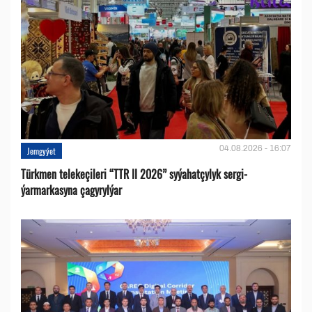
04.08.2026 - 16:07
Jemgyýet
Türkmen telekeçileri “TTR II 2026” syýahatçylyk sergi-
ýarmarkasyna çagyrylýar