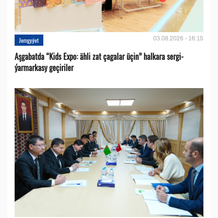
03.08.2026 - 16:15
Jemgyýet
Aşgabatda “Kids Expo: ähli zat çagalar üçin” halkara sergi-
ýarmarkasy geçiriler