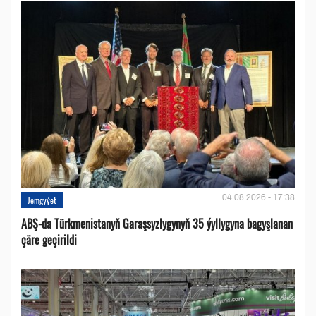
04.08.2026 - 17:38
Jemgyýet
ABŞ-da Türkmenistanyň Garaşsyzlygynyň 35 ýyllygyna bagyşlanan
çäre geçirildi