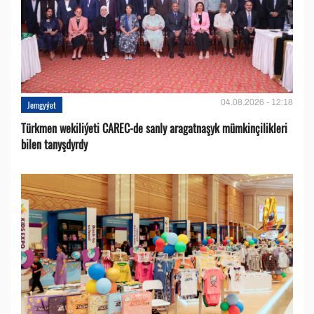
04.08.2026 - 12:18
Jemgyýet
Türkmen wekiliýeti CAREC-de sanly aragatnaşyk mümkinçilikleri
bilen tanyşdyrdy