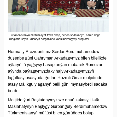
Türkmenistanyň müftüsi aýat-töwir okap, berlen sadakanyň, edilen doga-
dilegleriň Beýik Biribaryň dergähinde kabul bolmagyny dileg etdi.
Hormatly Prezidentimiz Serdar Berdimuhamedow
duşenbe güni Gahryman Arkadagymyz bilen bilelikde
aýlaryň iň ýagşysy hasaplanýan mübärek Remezan
aýynda paýtagtymyzdaky hajy Arkadagymyzyň
tagallasy esasynda gurlan Hezreti Omar metjidinde
atasy Mälikguly aganyň belli güni mynasybetli sadaka
berdi.
Metjitde ýurt Baştutanymyz we onuň kakasy, Halk
Maslahatynyň Başlygy Gurbanguly Berdimuhamedow
Türkmenistanyň müftüsi bilen gürrüňdeş bolup,