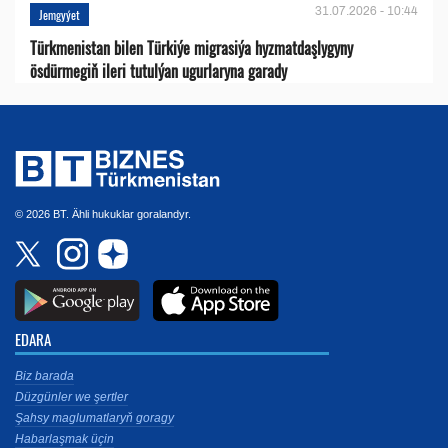
31.07.2026 - 10:44
Jemgyýet
Türkmenistan bilen Türkiýe migrasiýa hyzmatdaşlygyny
ösdürmegiň ileri tutulýan ugurlaryna garady
© 2026 BT. Ähli hukuklar goralandyr.
EDARA
Biz barada
Düzgünler we şertler
Şahsy maglumatlaryň goragy
Habarlaşmak üçin