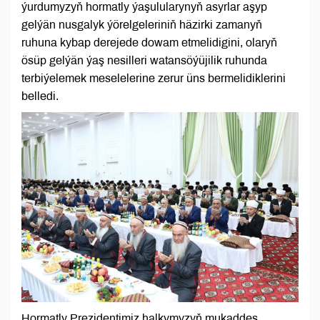
ýurdumyzyň hormatly ýaşulularynyň asyrlar aşyp
gelýän nusgalyk ýörelgeleriniň häzirki zamanyň
ruhuna kybap derejede dowam etmelidigini, olaryň
ösüp gelýän ýaş nesilleri watansöýüjilik ruhunda
terbiýelemek meselelerine zerur üns bermelidiklerini
belledi.
Hormatly Prezidentimiz halkymyzyň mukaddes