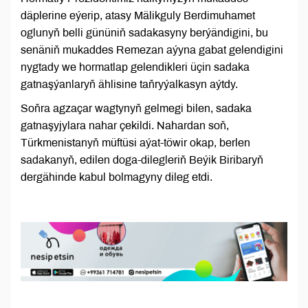
däplerine eýerip, atasy Mälikguly Berdimuhamet
oglunyň belli gününiň sadakasyny berýändigini, bu
senäniň mukaddes Remezan aýyna gabat gelendigini
nygtady we hormatlap gelendikleri üçin sadaka
gatnaşýanlaryň ählisine taňryýalkasyn aýtdy.
Soňra agzaçar wagtynyň gelmegi bilen, sadaka
gatnaşyjylara nahar çekildi. Nahardan soň,
Türkmenistanyň müftüsi aýat-töwir okap, berlen
sadakanyň, edilen doga-dilegleriň Beýik Biribaryň
dergähinde kabul bolmagyny dileg etdi.