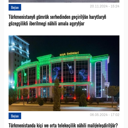
20.11.2024 - 15:24
Beýan
Türkmenistanyň gümrük serhedinden geçirilýän harytlaryň
gözegçilikli iberilmegi nähili amala aşyrylýar
06.05.2024 - 17:02
Beýan
Türkmenistanda kiçi we orta telekeçilik nähili maliýeleşdirilýär?