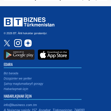
© 2026 BT. Ähli hukuklar goralandyr.
EDARA
Biz barada
Düzgünler we şertler
Şahsy maglumatlaryň goragy
Habarlaşmak üçin
HABARLAŞMAK ÜÇIN
info@business.com.tm
A.Nyýazow şaýoly 157, Aşgabat, Türkmenistan, 744000