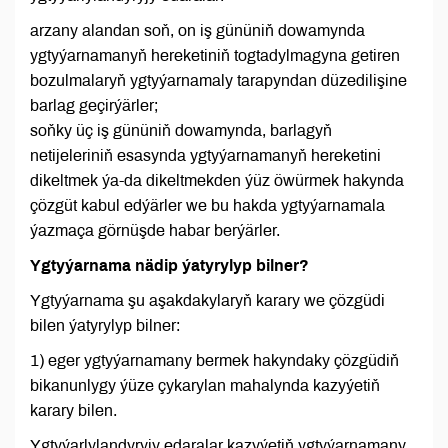
arzany alandan soň, on iş gününiň dowamynda
ygtyýarnamanyň hereketiniň togtadylmagyna getiren
bozulmalaryň ygtyýarnamaly tarapyndan düzedilişine
barlag geçirýärler;
soňky üç iş gününiň dowamynda, barlagyň
netijeleriniň esasynda ygtyýarnamanyň hereketini
dikeltmek ýa-da dikeltmekden ýüz öwürmek hakynda
çözgüt kabul edýärler we bu hakda ygtyýarnamala
ýazmaça görnüşde habar berýärler.
Ygtyýarnama nädip ýatyrylyp bilner?
Ygtyýarnama şu aşakdakylaryň karary we çözgüdi
bilen ýatyrylyp bilner:
1) eger ygtyýarnamany bermek hakyndaky çözgüdiň
bikanunlygy ýüze çykarylan mahalynda kazyýetiň
karary bilen.
Ygtyýarlylandyryjy edaralar kazyýetiň ygtyýarnamany