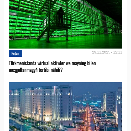
29.11.2025 - 12:11
Beýan
Türkmenistanda wirtual aktiwler we maýning bilen
meşgullanmagyň tertibi nähili?