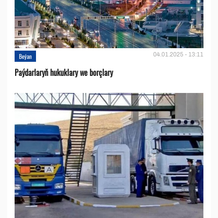
04.01.2025 - 13:11
Beýan
Paýdarlaryň hukuklary we bоrçlary