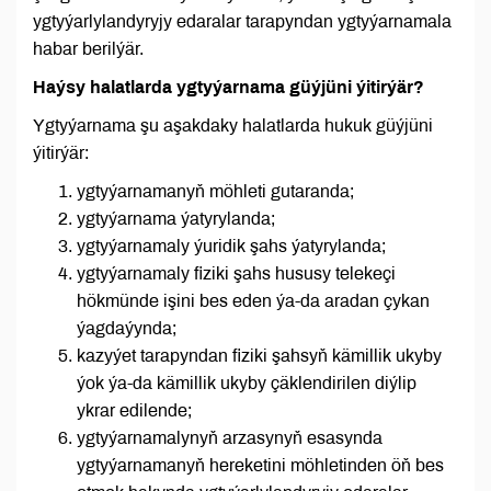
ygtyýarlylandyryjy edaralar tarapyndan ygtyýarnamala
habar berilýär.
Haýsy halatlarda ygtyýarnama güýjüni ýitirýär?
Ygtyýarnama şu aşakdaky halatlarda hukuk güýjüni
ýitirýär:
ygtyýarnamanyň möhleti gutaranda;
ygtyýarnama ýatyrylanda;
ygtyýarnamaly ýuridik şahs ýatyrylanda;
ygtyýarnamaly fiziki şahs hususy telekeçi
hökmünde işini bes eden ýa-da aradan çykan
ýagdaýynda;
kazyýet tarapyndan fiziki şahsyň kämillik ukyby
ýok ýa-da kämillik ukyby çäklendirilen diýlip
ykrar edilende;
ygtyýarnamalynyň arzasynyň esasynda
ygtyýarnamanyň hereketini möhletinden öň bes