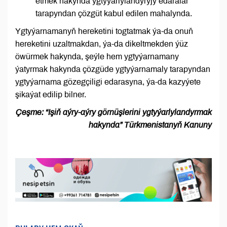
etmek hakynda ygtyýarlylandyryjy edaralar
tarapyndan çözgüt kabul edilen mahalynda.
Ygtyýarnamanyň hereketini togtatmak ýa-da onuň
hereketini uzaltmakdan, ýa-da dikeltmekden ýüz
öwürmek hakynda, şeýle hem ygtyýarnamany
ýatyrmak hakynda çözgüde ygtyýarnamaly tarapyndan
ygtyýarnama gözegçiligi edarasyna, ýa-da kazyýete
şikaýat edilip bilner.
Çeşme: “Işiň aýry-aýry görnüşlerini ygtyýarlylandyrmak
hakynda” Türkmenistanyň Kanuny