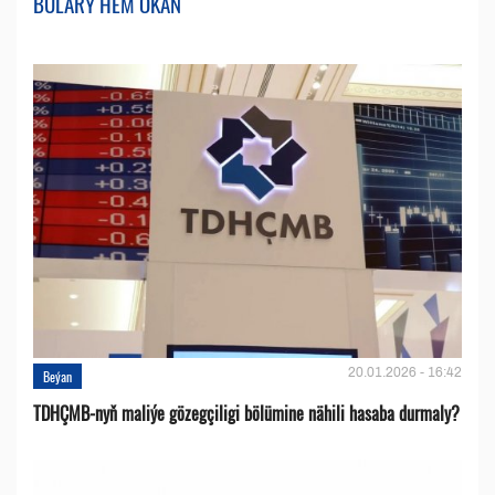
BULARY HEM OKAŇ
20.01.2026 - 16:42
Beýan
TDHÇMB-nyň maliýe gözegçiligi bölümine nähili hasaba durmaly?