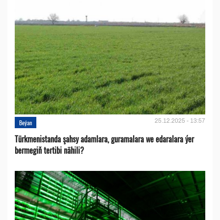
25.12.2025 - 13:57
Beýan
Türkmenistanda şahsy adamlara, guramalara we edaralara ýer
bermegiň tertibi nähili?