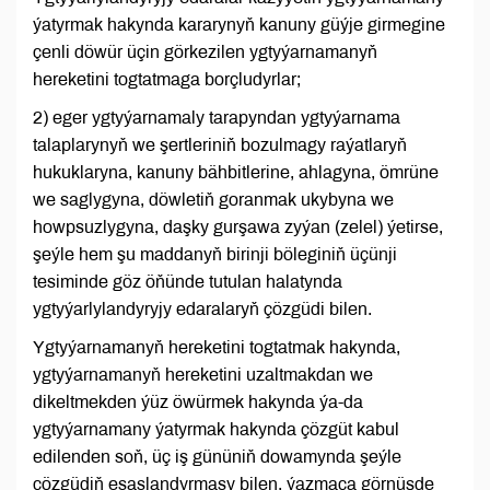
ýatyrmak hakynda kararynyň kanuny güýje girmegine
çenli döwür üçin görkezilen ygtyýarnamanyň
hereketini togtatmaga borçludyrlar;
2) eger ygtyýarnamaly tarapyndan ygtyýarnama
talaplarynyň we şertleriniň bozulmagy raýatlaryň
hukuklaryna, kanuny bähbitlerine, ahlagyna, ömrüne
we saglygyna, döwletiň goranmak ukybyna we
howpsuzlygyna, daşky gurşawa zyýan (zelel) ýetirse,
şeýle hem şu maddanyň birinji böleginiň üçünji
tesiminde göz öňünde tutulan halatynda
ygtyýarlylandyryjy edaralaryň çözgüdi bilen.
Ygtyýarnamanyň hereketini togtatmak hakynda,
ygtyýarnamanyň hereketini uzaltmakdan we
dikeltmekden ýüz öwürmek hakynda ýa-da
ygtyýarnamany ýatyrmak hakynda çözgüt kabul
edilenden soň, üç iş gününiň dowamynda şeýle
çözgüdiň esaslandyrmasy bilen, ýazmaça görnüşde