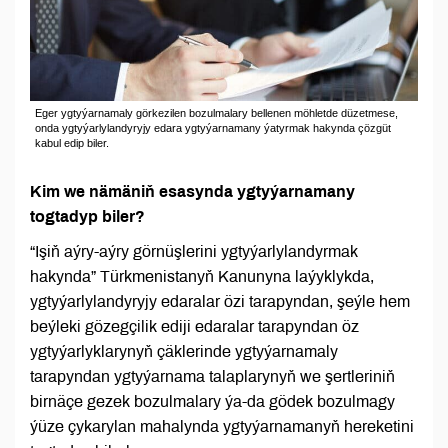
Eger ygtyýarnamaly görkezilen bozulmalary bellenen möhletde düzetmese,
onda ygtyýarlylandyryjy edara ygtyýarnamany ýatyrmak hakynda çözgüt
kabul edip biler.
Kim we nämäniň esasynda ygtyýarnamany
togtadyp biler?
“Işiň aýry-aýry görnüşlerini ygtyýarlylandyrmak
hakynda” Türkmenistanyň Kanunyna laýyklykda,
ygtyýarlylandyryjy edaralar özi tarapyndan, şeýle hem
beýleki gözegçilik ediji edaralar tarapyndan öz
ygtyýarlyklarynyň çäklerinde ygtyýarnamaly
tarapyndan ygtyýarnama talaplarynyň we şertleriniň
birnäçe gezek bozulmalary ýa-da gödek bozulmagy
ýüze çykarylan mahalynda ygtyýarnamanyň hereketini