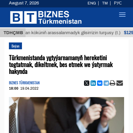
Awgust 7, 2026
ENG
TM
РУС
Toggl
navig
$12935,18
Buýan köküniň arassalanmadyk glisirrizin turşusy (t.)
TDHÇMB
Beýan
Türkmenistanda ygtyýarnamanyň hereketini
togtatmak, dikeltmek, bes etmek we ýatyrmak
hakynda
BIZNES TÜRKMENISTAN
18:00
19.04.2022