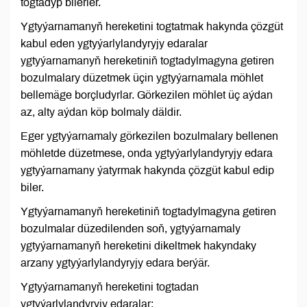
togtadyp bilerler.
Ygtyýarnamanyň hereketini togtatmak hakynda çözgüt
kabul eden ygtyýarlylandyryjy edaralar
ygtyýarnamanyň hereketiniň togtadylmagyna getiren
bozulmalary düzetmek üçin ygtyýarnamala möhlet
bellemäge borçludyrlar. Görkezilen möhlet üç aýdan
az, alty aýdan köp bolmaly däldir.
Eger ygtyýarnamaly görkezilen bozulmalary bellenen
möhletde düzetmese, onda ygtyýarlylandyryjy edara
ygtyýarnamany ýatyrmak hakynda çözgüt kabul edip
biler.
Ygtyýarnamanyň hereketiniň togtadylmagyna getiren
bozulmalar düzedilenden soň, ygtyýarnamaly
ygtyýarnamanyň hereketini dikeltmek hakyndaky
arzany ygtyýarlylandyryjy edara berýär.
Ygtyýarnamanyň hereketini togtadan
ygtyýarlylandyryjy edaralar: