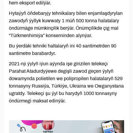
hem eksport edilýär.
Hytaýyň öňdebaryjy tehnikalary bilen enjamlaşdyrylan
zawodyň ýyllyk kuwwaty 1 müň 500 tonna halatalary
öndürmäge mümkinçilik berýär. Önümçilikde çig mal
“Türkmenhimiýa” konserninden alynýar.
Bu ýerdäki tehniki haltalaryň ini 40 santimetrden 90
santimetre barabardyr.
2021-nji ýylyň iýun aýynda işe girizilen telekeçi
Parahat Atadurdyýewe degişli zawod geçen ýylyň
dowamynda polietilen we polipropilen halatalaryň 529
tonnasyny Russiýa, Türkiýe, Ukraina we Owganystana
ugratdy. Telekeçi şu ýyl bu harydyň 1000 tonnasyny
öndürmegi maksat edinýär.