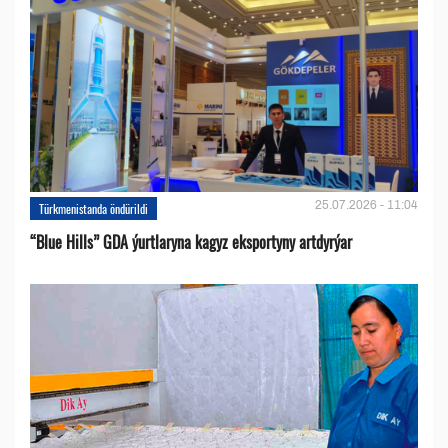
25.07.2026 - 11:04
Türkmenistanda öndürildi
“Blue Hills” GDA ýurtlaryna kagyz eksportyny artdyrýar