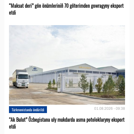
“Maksat deri” gön önümleriniň 70 göterimden gowragyny eksport
etdi
01.08.2026 - 09:38
Türkmenistanda öndürildi
“Ak Bulut” Özbegistana uly mukdarda asma potoloklaryny eksport
etdi