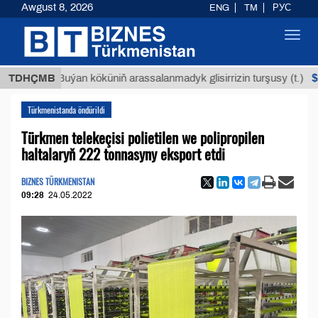
Awgust 8, 2026
ENG
TM
РУС
Toggl
navig
$12935,
TDHÇMB
Buýan köküniň arassalanmadyk glisirrizin turşusy (t.)
Türkmenistanda öndürildi
Türkmen telekeçisi polietilen we polipropilen
haltalaryň 222 tonnasyny eksport etdi
BIZNES TÜRKMENISTAN
09:28
24.05.2022