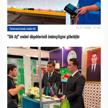
21.07.2026 - 17:42
Türkmenistanda öndürildi
“Dik Aý” mebel düşekleriniň önümçiligini giňeldýär