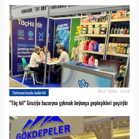
28.07.2026 - 13:42
Türkmenistanda öndürildi
“Täç hil” Gruziýa bazaryna çykmak boýunça gepleşikleri geçirýär