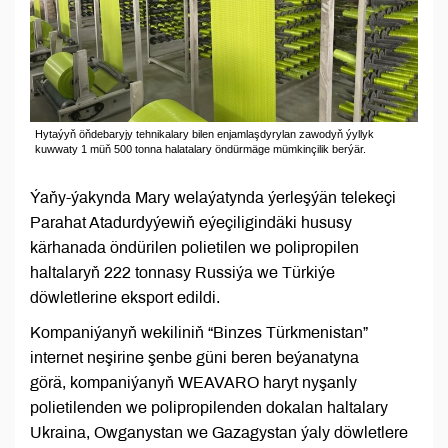
Hytaýyň öňdebaryjy tehnikalary bilen enjamlaşdyrylan zawodyň ýyllyk
kuwwaty 1 müň 500 tonna halatalary öndürmäge mümkinçilik berýär.
Ýaňy-ýakynda Mary welaýatynda ýerleşýän telekeçi
Parahat Atadurdyýewiň eýeçiligindäki hususy
kärhanada öndürilen polietilen we polipropilen
haltalaryň 222 tonnasy Russiýa we Türkiýe
döwletlerine eksport edildi.
Kompaniýanyň wekiliniň “Binzes Türkmenistan”
internet neşirine şenbe güni beren beýanatyna
görä, kompaniýanyň WEAVARO haryt nyşanly
polietilenden we polipropilenden dokalan haltalary
Ukraina, Owganystan we Gazagystan ýaly döwletlere