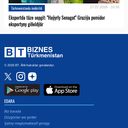
17.07.2026 - 10:35
Türkmenistanda öndürildi
Eksportda täze sepgit: "Haýyrly Senagat" Gruziýa pomidor
eksportyny giňeldýär
© 2026 BT. Ähli hukuklar goralandyr.
EDARA
Biz barada
Düzgünler we şertler
Şahsy maglumatlaryň goragy