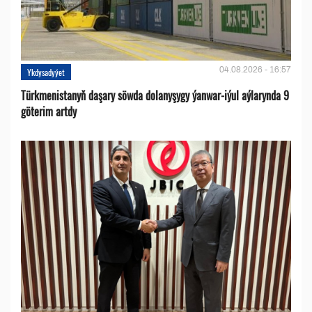
04.08.2026 - 16:57
Ykdysadyýet
Türkmenistanyň daşary söwda dolanyşygy ýanwar-iýul aýlarynda 9
göterim artdy