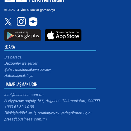
© 2026 BT. Ähli hukuklar goralandyr.
EDARA
Biz barada
Düzgünler we şertler
Şahsy maglumatlaryň goragy
Habarlaşmak üçin
HABARLAŞMAK ÜÇIN
info@business.com.tm
A.Nyýazow şaýoly 157, Aşgabat, Türkmenistan, 744000
+993 61 89 14 98
Bildirişleriňizi we iş orunlaryňyzy ýerleşdirmek üçin:
press@business.com.tm