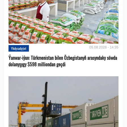
05.08.2026 - 14:35
Ykdysadyýet
Ýanwar-iýun: Türkmenistan bilen Özbegistanyň arasyndaky söwda
dolanyşygy $598 milliondan geçdi