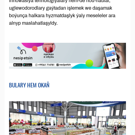
innowasiýa tehnologiýalary hem-de nou-haular,
uglewodorodlary gaýtadan işlemek we daşamak
boýunça halkara hyzmatdaşlyk ýaly meseleler ara
alnyp maslahatlaşyldy.
BULARY HEM OKAŇ