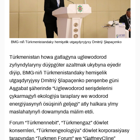
BMG-niň Türkmenistandaky hemişelik utgaşdyryjysy Dmitriý Şlapaçenko
Türkmenistan howa gatlagyna uglewodorod
zyňyndylaryny düýpgöter azaltmak ukybyna eýedir
diýip, BMG-niň Türkmenistandaky hemişelik
utgaşdyryjysy Dmitriý Şlapaçenko penşenbe güni
Aşgabat şäherinde “Uglewodorod serişdelerini
çykarmagyň ekologiýa taraplary we wodorod
energiýasynyň ösüşiniň geljegi” atly halkara ylmy
maslahatynyň dowamynda mälim etdi.
Forum “Türkmennebit”, “Türkmengaz” döwlet
konsernleri, “Türkmengeologiýa” döwlet korporasiýasy
tarapyndan “Turkmen Forum” we “GaffneyCline”