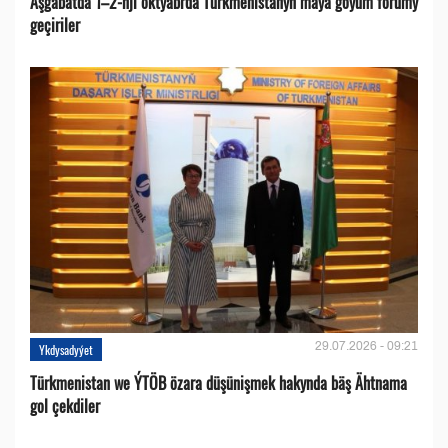
Aşgabatda 1–2-nji oktýabrda Türkmenistanyň maýa goýum forumy
geçiriler
29.07.2026 - 09:21
Ykdysadyýet
Türkmenistan we ÝTÖB özara düşünişmek hakynda bäş Ähtnama
gol çekdiler