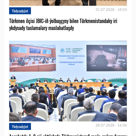
31.07.2026 - 16:53
Ykdysadyýet
Türkmen ilçisi JBIC-iň ýolbaşçysy bilen Türkmenistandaky iri
ykdysady taslamalary maslahatlaşdy
29.07.2026 - 14:34
Ykdysadyýet