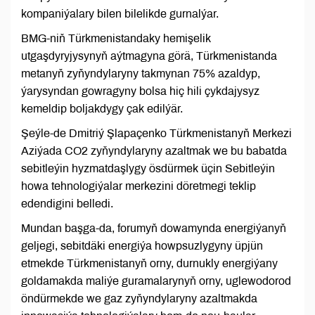
kompaniýalary bilen bilelikde gurnalýar.
BMG-niň Türkmenistandaky hemişelik
utgaşdyryjysynyň aýtmagyna görä, Türkmenistanda
metanyň zyňyndylaryny takmynan 75% azaldyp,
ýarysyndan gowragyny bolsa hiç hili çykdajysyz
kemeldip boljakdygy çak edilýär.
Şeýle-de Dmitriý Şlapaçenko Türkmenistanyň Merkezi
Aziýada CO2 zyňyndylaryny azaltmak we bu babatda
sebitleýin hyzmatdaşlygy ösdürmek üçin Sebitleýin
howa tehnologiýalar merkezini döretmegi teklip
edendigini belledi.
Mundan başga-da, forumyň dowamynda energiýanyň
geljegi, sebitdäki energiýa howpsuzlygyny üpjün
etmekde Türkmenistanyň orny, durnukly energiýany
goldamakda maliýe guramalarynyň orny, uglewodorod
öndürmekde we gaz zyňyndylaryny azaltmakda