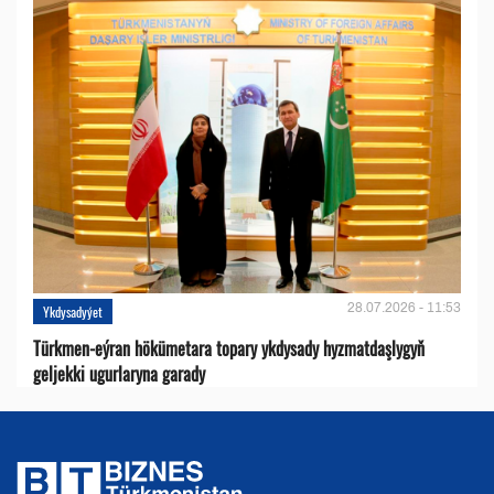
28.07.2026 - 11:53
Ykdysadyýet
Türkmen-eýran hökümetara topary ykdysady hyzmatdaşlygyň
geljekki ugurlaryna garady