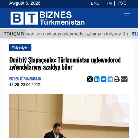
Awgust 6, 2026
ENG
TM
РУС
Toggl
navig
$12935,18
TDHÇMB
Buýan köküniň arassalanmadyk glisirrizin turşusy (t.)
Ykdysadyýet
Dmitriý Şlapaçenko: Türkmenistan uglewodorod
zyňyndylaryny azaldyp biler
BIZNES TÜRKMENISTAN
12:28
23.06.2022