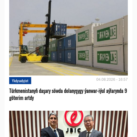
04.08.2026 - 16:57
Ykdysadyýet
Türkmenistanyň daşary söwda dolanyşygy ýanwar-iýul aýlarynda 9
göterim artdy