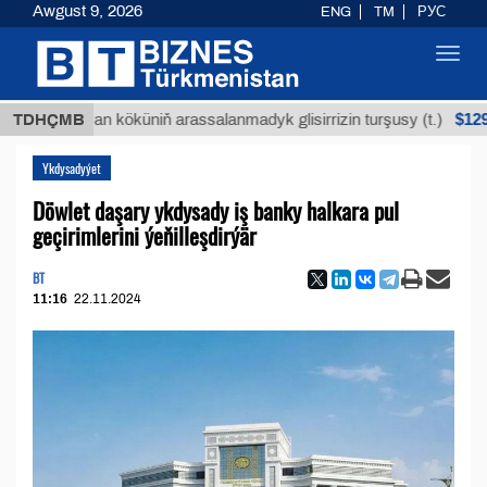
Awgust 9, 2026
ENG
TM
РУС
Toggl
navig
$12935,18
Buýan köküniň arassalanmadyk glisirrizin turşusy (t.)
TDHÇMB
Ykdysadyýet
Döwlet daşary ykdysady iş banky halkara pul
geçirimlerini ýeňilleşdirýär
BT
11:16
22.11.2024