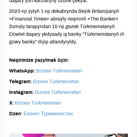
daşary ýurt karzlaryny özüne çekýär.
2023-nji ýylyň 1-nji dekabrynda Beýik Britaniýanyň
«Financial Times» abraýly neşiriniň «The Banker»
žurnaly tarapyndan 15-nji gezek Türkmenistanyň
Döwlet daşary ykdysady iş banky “Türkmenistanyň iň
gowy banky” diýip atlandyryldy.
Neşirimize ýazylmak üçin:
WhatsApp
:
Biznes Türkmenistan
Telegram
:
Biznes Türkmenistan
Instagram
:
Biznes Türkmenistan
X
:
Biznes Türkmenistan
Dzen
:
Бизнес Туркменистан