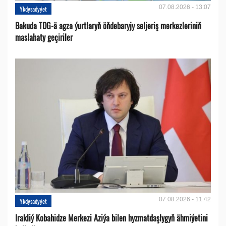
07.08.2026 - 13:07
Ykdysadyýet
Bakuda TDG-ä agza ýurtlaryň öňdebaryjy seljeriş merkezleriniň
maslahaty geçiriler
07.08.2026 - 11:42
Ykdysadyýet
Irakliý Kobahidze Merkezi Aziýa bilen hyzmatdaşlygyň ähmiýetini