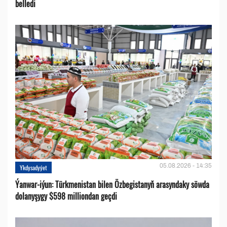
belledi
05.08.2026 - 14:35
Ykdysadyýet
Ýanwar-iýun: Türkmenistan bilen Özbegistanyň arasyndaky söwda
dolanyşygy $598 milliondan geçdi