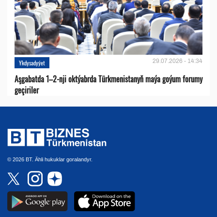
29.07.2026 - 14:34
Ykdysadyýet
Aşgabatda 1–2-nji oktýabrda Türkmenistanyň maýa goýum forumy
geçiriler
© 2026 BT. Ähli hukuklar goralandyr.