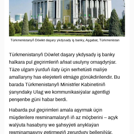
Türkmenistanyň Döwlet daşary ykdysady iş banky, Aşgabat, Türkmenistan
Türkmenistanyň Döwlet daşary ykdysady iş banky
halkara pul geçirimleriň aňsat usulyny ornaşdyrýar.
Täze ulgam ýurduň ilaty üçin serhetüsti maliýe
amallaryny has eleýeterli etmäge gönükdirilendir. Bu
barada Türkmenistanyň Ministrler Kabinetiniň
ýanyndaky Ulag we kommunikasiýalar agentligi
penşenbe güni habar berdi.
Habarda pul geçirimleri amala aşyrmak üçin
müşderilere resminamalaryň iň az möçberini – açyk
walýuta hasabyny we şahsyýeti anyklaýan
resminamasyny getirmegiň zerurdygy bellenilýär.