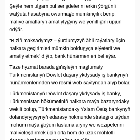
Şeýle hem ulgam pul serişdelerini erkin ýörgünli
walýuta hasabyna öwürmäge mümkinçilik berip,
maliýe amallaryň amatlylygyny we ýeňilligini üpjün
edýär.
“Biziň maksadymyz – ýurdumyzyň ähli raýatlary üçin
halkara geçirimleri mümkin boldugyça elýeterli we
amatly etmek” diýip, bank hünärmenleri belleýär.
Täze hyzmat barada giňişleýin maglumaty
Türkmenistanyň Döwlet daşary ykdysady iş bankynyň
hünärmenlerinden we resmi web-saýtyndan alyp bolar.
Türkmenistanyň Döwlet daşary ykdysady iş banky,
Türkmenistan hökümetiniň halkara maýa bazaryndaky
wekili bolup, Türkmenistandaky Yslam Ösüş bankynyň
dolandyryjysynyň edarasy hökmünde strategiki taýdan
möhüm maýa goýum taslamalaryny we wezipelerini
maliýeleşdirmek üçin orta hem-de uzak möhletli