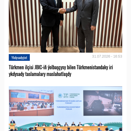
31.07.2026 - 16:53
Ykdysadyýet
Türkmen ilçisi JBIC-iň ýolbaşçysy bilen Türkmenistandaky iri
ykdysady taslamalary maslahatlaşdy