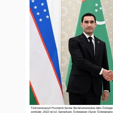
Türkmenistanyň Prezidenti Serdar Berdimuhamedow bilen Özbegist
sentýabr, 2022-nji ýyl, Samarkant, Özbegistan (Surat: Özbegistany