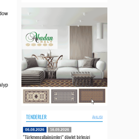
edow
alyp
TENDERLER
ÄHLISI
06.08.2026
16.09.2026
“Türkmengallaönümleri” döwlet birleşigi