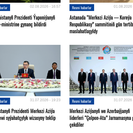
02.08.2026 - 16:57
01.08.2026 
barlar
Resmi habarlar
istanyň Prezidenti Ýaponiýanyň
Astanada “Merkezi Aziýa — Koreýa
ministrine gynanç bildirdi
Respublikasy” sammitiniň gün tertib
maslahatlaşyldy
31.07.2026 - 19:23
31.07.2026 
barlar
Resmi habarlar
stanyň Prezidenti Merkezi Aziýa
Merkezi Aziýanyň we Azerbaýjanyň
ewi syýahatçylyk wizasyny teklip
liderleri “Çolpon-Ata” Jarnamasyna 
çekdiler