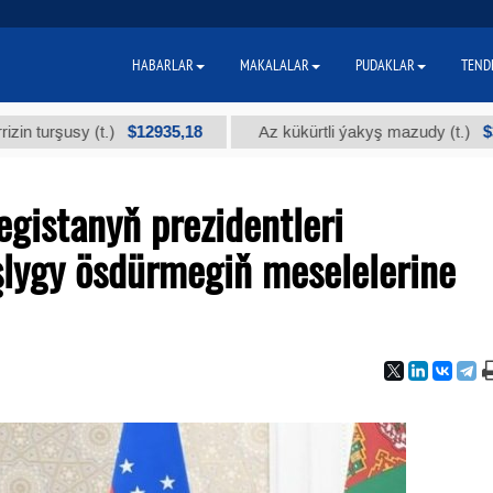
HABARLAR
MAKALALAR
PUDAKLAR
TEND
$12935,18
$300
şusy (t.)
Az kükürtli ýakyş mazudy (t.)
gistanyň prezidentleri
şlygy ösdürmegiň meselelerine