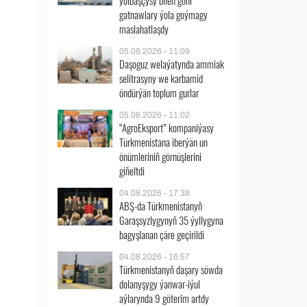
ýolbaşçysy bilen göni
gatnawlary ýola goýmagy
maslahatlaşdy
05.08.2026 - 11:09
Daşoguz welaýatynda ammiak
selitrasyny we karbamid
öndürýän toplum gurlar
05.08.2026 - 11:02
“AgroEksport” kompaniýasy
Türkmenistana iberýän un
önümleriniň görnüşlerini
giňeltdi
04.08.2026 - 17:38
ABŞ-da Türkmenistanyň
Garaşsyzlygynyň 35 ýyllygyna
bagyşlanan çäre geçirildi
04.08.2026 - 16:57
Türkmenistanyň daşary söwda
dolanyşygy ýanwar-iýul
aýlarynda 9 göterim artdy