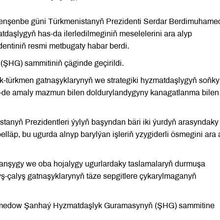
penşenbe güni Türkmenistanyň Prezidenti Serdar Berdimuham
tdaşlygyň has-da ilerledilmeginiň meselelerini ara alyp
entiniň resmi metbugaty habar berdi.
HG) sammitiniň çäginde geçirildi.
ek-türkmen gatnaşyklarynyň we strategiki hyzmatdaşlygyň soňky
hem-de amaly mazmun bilen doldurylandygyny kanagatlanma bilen
anyň Prezidentleri ýylyň başyndan bäri iki ýurdyň arasyndaky
äp, bu ugurda alnyp barylýan işleriň yzygiderli ösmegini ara 
olanşygy we oba hojalygy ugurlardaky taslamalaryň durmuşa
yş-çalyş gatnaşyklarynyň täze sepgitlere çykarylmaganyň
hamedow Şanhaý Hyzmatdaşlyk Guramasynyň (ŞHG) sammitine