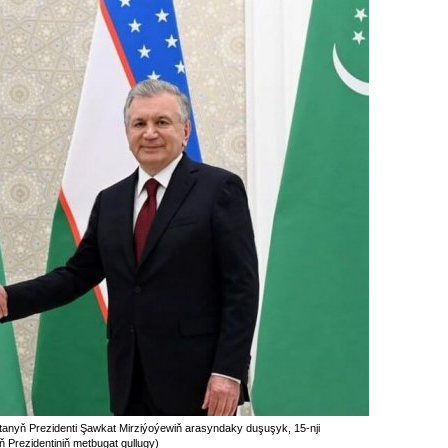
anyň Prezidenti Şawkat Mirziýoýewiň arasyndaky duşuşyk, 15-nji
ň Prezidentiniň metbugat gullugy)