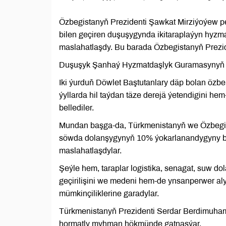
Özbegistanyň Prezidenti Şawkat Mirziýoýew 
bilen geçiren duşuşygynda ikitaraplaýyn hyzma
maslahatlaşdy. Bu barada Özbegistanyň Prezid
Duşuşyk Şanhaý Hyzmatdaşlyk Guramasynyň (Ş
Iki ýurduň Döwlet Baştutanlary däp bolan özb
ýyllarda hil taýdan täze derejä ýetendigini 
bellediler.
Mundan başga-da, Türkmenistanyň we Özbegist
söwda dolanşygynyň 10% ýokarlanandygyny bell
maslahatlaşdylar.
Şeýle hem, taraplar logistika, senagat, suw d
geçirilişini we medeni hem-de ynsanperwer al
mümkinçiliklerine garadylar.
Türkmenistanyň Prezidenti Serdar Berdimu
hormatly myhman hökmünde gatnaşýar.