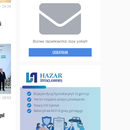
- 14:14
i
Biznes täzelikleriňizi bize ýollaň!
UGRATMAK
- 18:53
gol