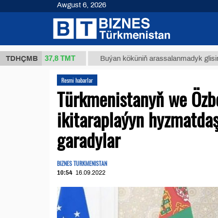
Awgust 6, 2026
37,8 ТМТ
(kg.)
TDHÇMB
Buýan köküniň arassalanmadyk glisirrizin tur
Resmi habarlar
Türkmenistanyň we Özbe
ikitaraplaýyn hyzmatda
garadylar
BIZNES TURKMENISTAN
10:54
16.09.2022