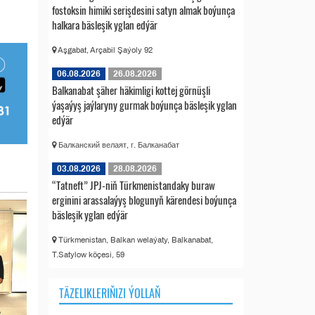
fostoksin himiki serişdesini satyn almak boýunça
halkara bäsleşik yglan edýär
Aşgabat, Arçabil Şaýoly 92
06.08.2026
26.08.2026
Balkanabat şäher häkimligi kottej görnüşli
ýaşaýyş jaýlaryny gurmak boýunça bäsleşik yglan
edýär
Балканский велаят, г. Балканабат
03.08.2026
28.08.2026
“Tatneft” JPJ-niň Türkmenistandaky buraw
erginini arassalaýyş blogunyň kärendesi boýunça
bäsleşik yglan edýär
Türkmenistan, Balkan welaýaty, Balkanabat,
T.Satylow köçesi, 59
TÄZELIKLERIŇIZI ÝOLLAŇ