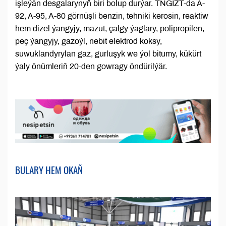
işleýän desgalarynyň biri bolup durýar. TNGIZT-da A-
92, A-95, A-80 görnüşli benzin, tehniki kerosin, reaktiw
hem dizel ýangyjy, mazut, çalgy ýaglary, polipropilen,
peç ýangyjy, gazoýl, nebit elektrod koksy,
suwuklandyrylan gaz, gurluşyk we ýol bitumy, kükürt
ýaly önümleriň 20-den gowragy öndürilýär.
BULARY HEM OKAŇ