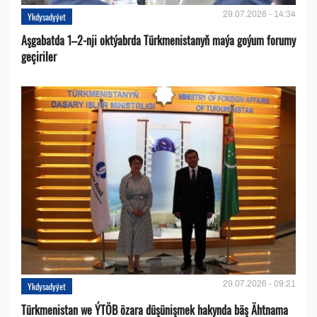
29.07.2026 - 14:34
Ykdysadyýet
Aşgabatda 1–2-nji oktýabrda Türkmenistanyň maýa goýum forumy
geçiriler
29.07.2026 - 09:21
Ykdysadyýet
Türkmenistan we ÝTÖB özara düşünişmek hakynda bäş Ähtnama