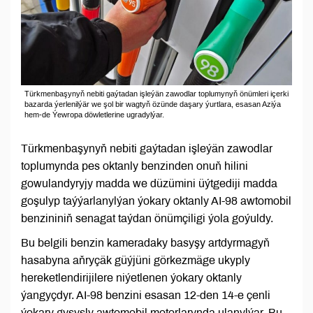
Türkmenbaşynyň nebiti gaýtadan işleýän zawodlar toplumynyň önümleri içerki
bazarda ýerlenilýär we şol bir wagtyň özünde daşary ýurtlara, esasan Aziýa
hem-de Ýewropa döwletlerine ugradylýar.
Türkmenbaşynyň nebiti gaýtadan işleýän zawodlar
toplumynda pes oktanly benzinden onuň hilini
gowulandyryjy madda we düzümini üýtgediji madda
goşulyp taýýarlanylýan ýokary oktanly AI-98 awtomobil
benzininiň senagat taýdan önümçiligi ýola goýuldy.
Bu belgili benzin kameradaky basyşy artdyrmagyň
hasabyna aňryçäk güýjüni görkezmäge ukyply
hereketlendirijilere niýetlenen ýokary oktanly
ýangyçdyr. AI-98 benzini esasan 12-den 14-e çenli
ýokary gysyşly awtomobil motorlarynda ulanylýar. Bu