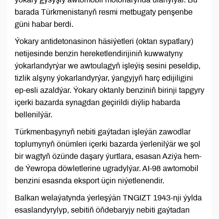
barada Türkmenistanyň resmi metbugaty penşenbe
güni habar berdi.
Ýokary antidetonasinon häsiýetleri (oktan sypatlary)
netijesinde benzin hereketlendirijiniň kuwwatyny
ýokarlandyrýar we awtoulagyň işleýiş sesini peseldip,
tizlik alşyny ýokarlandyrýar, ýangyjyň harç edijiligini
ep-esli azaldýar. Ýokary oktanly benziniň birinji tapgyry
içerki bazarda synagdan geçirildi diýlip habarda
bellenilýär.
Türkmenbaşynyň nebiti gaýtadan işleýän zawodlar
toplumynyň önümleri içerki bazarda ýerlenilýär we şol
bir wagtyň özünde daşary ýurtlara, esasan Aziýa hem-
de Ýewropa döwletlerine ugradylýar. AI-98 awtomobil
benzini esasnda eksport üçin niýetlenendir.
Balkan welaýatynda ýerleşýän TNGIZT 1943-nji ýylda
esaslandyrylyp, sebitiň öňdebaryjy nebiti gaýtadan