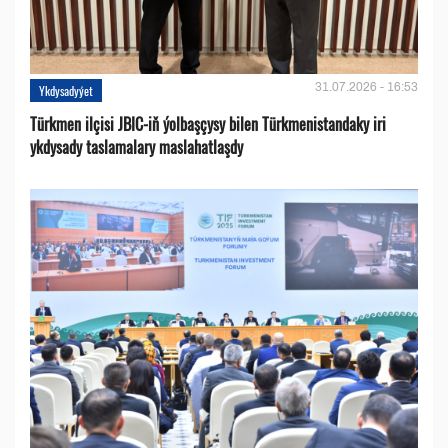
31.07.2026 - 16:53
Ykdysadyýet
Türkmen ilçisi JBIC-iň ýolbaşçysy bilen Türkmenistandaky iri
ykdysady taslamalary maslahatlaşdy