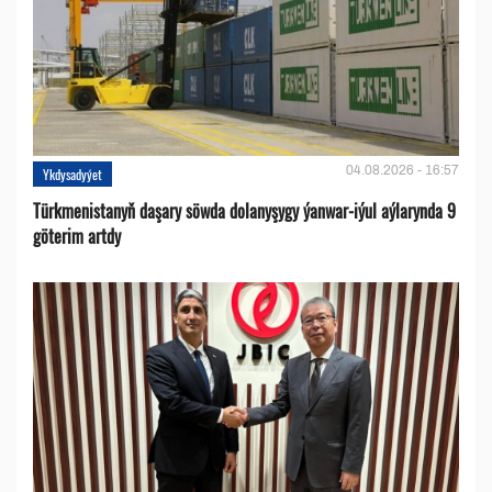
04.08.2026 - 16:57
Ykdysadyýet
Türkmenistanyň daşary söwda dolanyşygy ýanwar-iýul aýlarynda 9
göterim artdy