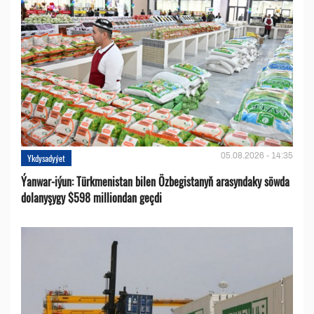
05.08.2026 - 14:35
Ykdysadyýet
Ýanwar-iýun: Türkmenistan bilen Özbegistanyň arasyndaky söwda
dolanyşygy $598 milliondan geçdi