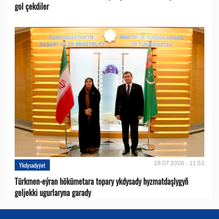
gol çekdiler
28.07.2026 - 11:53
Ykdysadyýet
Türkmen-eýran hökümetara topary ykdysady hyzmatdaşlygyň
geljekki ugurlaryna garady