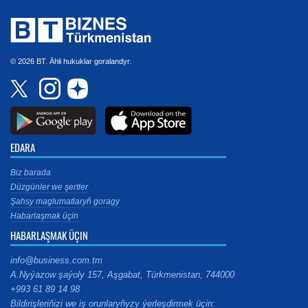
© 2026 BT. Ähli hukuklar goralandyr.
EDARA
Biz barada
Düzgünler we şertler
Şahsy maglumatlaryň goragy
Habarlaşmak üçin
HABARLAŞMAK ÜÇIN
info@business.com.tm
A.Nyýazow şaýoly 157, Aşgabat, Türkmenistan, 744000
+993 61 89 14 98
Bildirişleriňizi we iş orunlaryňyzy ýerleşdirmek üçin: