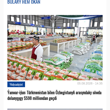
BULARY HEM OKAŇ
05.08.2026 - 14:35
Ykdysadyýet
Ýanwar-iýun: Türkmenistan bilen Özbegistanyň arasyndaky söwda
dolanyşygy $598 milliondan geçdi