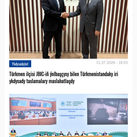
31.07.2026 - 16:53
Ykdysadyýet
Türkmen ilçisi JBIC-iň ýolbaşçysy bilen Türkmenistandaky iri
ykdysady taslamalary maslahatlaşdy