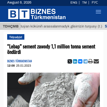
Awgust 6, 2026
ENG
TM
РУС
Toggl
navig
$12935,1
TDHÇMB
Buýan köküniň arassalanmadyk glisirrizin turşusy (t.)
Ykdysadyýet
“Lebap” sement zawody 1,1 million tonna sement
öndürdi
BIZNES TÜRKMENISTAN
12:08
25.01.2023