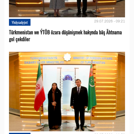
29.07.2026 - 09:21
Ykdysadyýet
Türkmenistan we ÝTÖB özara düşünişmek hakynda bäş Ähtnama
gol çekdiler