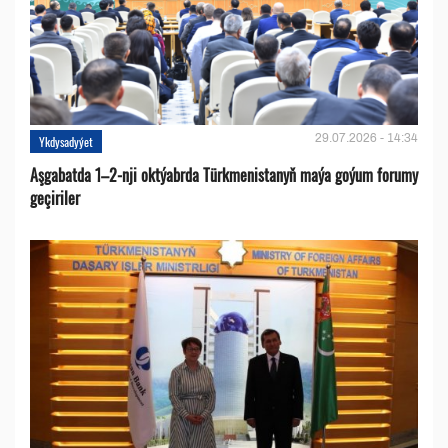
29.07.2026 - 14:34
Ykdysadyýet
Aşgabatda 1–2-nji oktýabrda Türkmenistanyň maýa goýum forumy
geçiriler