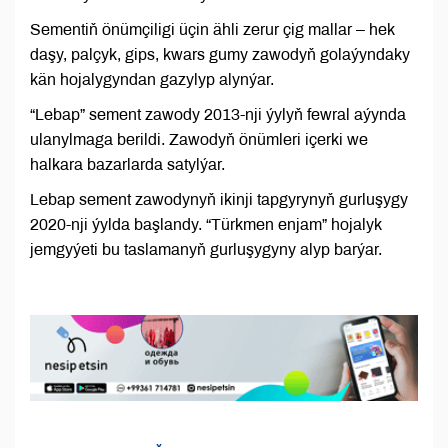
Sementiň önümçiligi üçin ähli zerur çig mallar – hek
daşy, palçyk, gips, kwars gumy zawodyň golaýyndaky
kän hojalygyndan gazylyp alynýar.
“Lebap” sement zawody 2013-nji ýylyň fewral aýynda
ulanylmaga berildi. Zawodyň önümleri içerki we
halkara bazarlarda satylýar.
Lebap sement zawodynyň ikinji tapgyrynyň gurluşygy
2020-nji ýylda başlandy. “Türkmen enjam” hojalyk
jemgyýeti bu taslamanyň gurluşygyny alyp barýar.