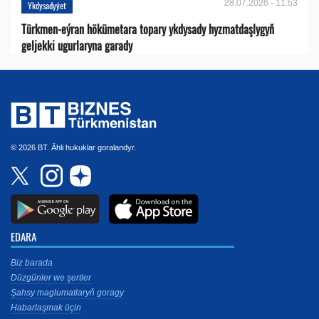
28.07.2026 - 11:53
Ykdysadyýet
Türkmen-eýran hökümetara topary ykdysady hyzmatdaşlygyň
geljekki ugurlaryna garady
© 2026 BT. Ähli hukuklar goralandyr.
EDARA
Biz barada
Düzgünler we şertler
Şahsy maglumatlaryň goragy
Habarlaşmak üçin