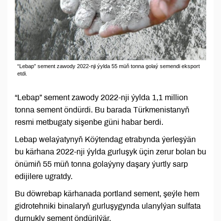
“Lebap” sement zawody 2022-nji ýylda 55 müň tonna golaý semendi eksport
etdi.
“Lebap” sement zawody 2022-nji ýylda 1,1 million
tonna sement öndürdi. Bu barada Türkmenistanyň
resmi metbugaty sişenbe güni habar berdi.
Lebap welaýatynyň Köýtendag etrabynda ýerleşýän
bu kärhana 2022-nji ýylda gurluşyk üçin zerur bolan bu
önümiň 55 müň tonna golaýyny daşary ýurtly sarp
edijilere ugratdy.
Bu döwrebap kärhanada portland sement, şeýle hem
gidrotehniki binalaryň gurluşygynda ulanylýan sulfata
durnukly sement öndürilýär.