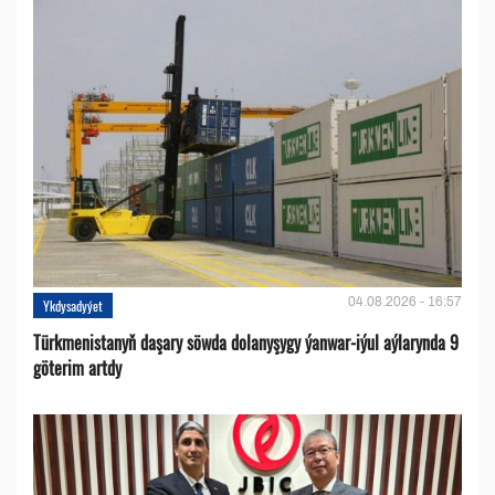
04.08.2026 - 16:57
Ykdysadyýet
Türkmenistanyň daşary söwda dolanyşygy ýanwar-iýul aýlarynda 9
göterim artdy